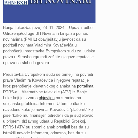
Banja Luka/Sarajevo, 28. 11. 2024 – Upravni odbor
Udruženja/udruge BH Novinari i Linija za pomoć
novinarima (FMHL) obavještavju javnost da su
podržali novinara Vladimira Kovačevića u
podnošenju predstavke Evropskom sudu za ljudska
prava u Strasbourgu radi zaštite njegove reputacije
i prava na slobodu govora.
Predstavka Evropskom sudu se temelji na povredi
prava Vladimira Kovačevića i njegove reputacije
kroz prenošenje klevetničkog članaka na
portalima
RTRS-a i Alternativne televizije (ATV) iz Banje
Luke koji je izvorno
objavljen
na stranicama
srbijanskog tabloida Informer. U tom je članku
navedeno kako je novinar Kovačević “plaćenik” koji
piše “kako mu finansijeri odrede” i da je sudjelovao
u pripremi državnog udara u Republici Srpskoj.
RTRS i ATV su sporni članak prenijeli bez da su
istražili navode Informera, odnosno, bez da su