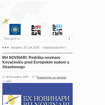
Navigate to...
jeća Grada Sarajeva povodom Dana Sarajeva dugogodišnjoj...
Sarajevo, 02. juli 2026. – Organizacija Pro Educa juče je uspješno održala 
Ankara, 19. juni 2026. – Preds
BH NOVNARI: Podrška novinaru
Kovačeviću pred Evropskim sudom u
Strasbourgu
28 Novembra, 2024
0
Saopćenja za javnost
1847