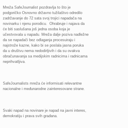
Mreža SafeJournalist pozdravlja to što je
podgoričko Osnovno državno tužilaštvo odredilo
zadržavanje do 72 sata svoj trojici napadača na
novinarku i njenu porodicu. Ohrabruje i najava da
će biti saslušana još jedna osoba koja je
učestvovala u napadu. Mreža dalje poziva nadležne
da se napadači bez odlaganja procesuiraju i
najstrože kazne, kako bi se poslala jasna poruka
da u društvu nema nedodirljivih i da su ovakva
obračunavanja sa medijskim radnicima i radnicama
neprihvatljiva.
SafeJournalists mreža će informisati relevantne
nacionalne i međunarodne zainteresovane strane.
Svaki napad na novinare je napad na javni interes,
demokratiju i prava svih građana.