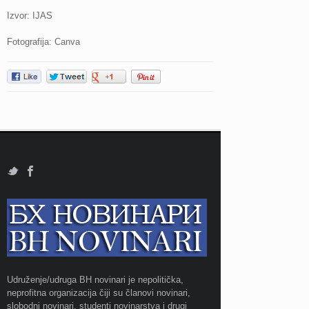
Izvor: IJAS
Fotografija: Canva
Udruženje/udruga BH novinari je nepolitička,
neprofitna organizacija čiji su članovi novinari,
slobodni novinari, studenti novinarstva i drugi