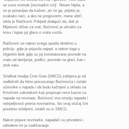
se zove momak [novinarkin sin]’. Nisam htjela, a
on je ponavljao da kažem, jer će ga, prijetio je,
svakako naći, a ako ne progovorim, mene ubiti”,
rekla je Raičković Pobjedi dodajući da, dok je
Mijatović držao za vrat, Bećirović je uhvatio za
kosu i lupao joj glavu o vrata vozila.
Raičković se nakon svega uputila direktno u
policiju gdje je prijavila napad, a nakon toga u
Urgentni blok gdje su joj konstatovane povrede na
vratu od davljenja, podlivi, povrede na glavi, kao i
otok ruke.
Sindikat medija Crne Gore (SMCG) zahtjeva je od
nadležnih da hitno procesuiraju Bećirovića i ostale
učesnike u napadu i da budu kažnjeni u skladu sa
Krivičnim zakonikom koji propisuje veće kazne za
napade na novinare. Bećirović ima istoriju napada i
netrpeljivosti prema novinarima, što ovaj slučaj čini
posebno ozbiljnim, istakli su iz SMCG.
Nakon prijave novinarke, napadači su privedeni i
određeno im je zadržavanje.