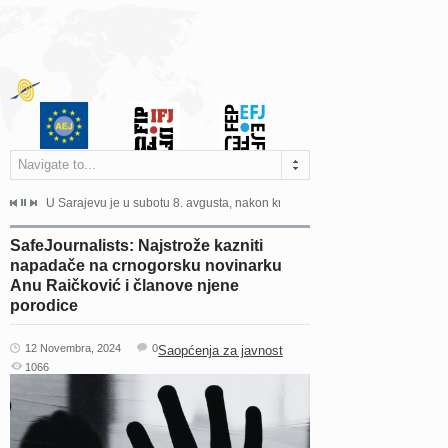
Navigate to...
ne odgovara na zahtjeve za pristup informacijama u zakonskom...
U Sarajevu je u subotu 8. avgusta, nakon kraće bolesti, preminuo istaknuti 
Sarajevo, 02. juli 2026. – Orga
SafeJournalists: Najstrože kazniti
napadače na crnogorsku novinarku
Anu Raičković i članove njene
porodice
12 Novembra, 2024
0
Saopćenja za javnost
1066