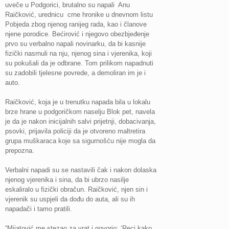
uveče u Podgorici, brutalno su napali Anu
Raičković, urednicu crne hronike u dnevnom listu
Pobjeda zbog njenog ranijeg rada, kao i članove
njene porodice. Bećirović i njegovo obezbjeđenje
prvo su verbalno napali novinarku, da bi kasnije
fizički nasrnuli na nju, njenog sina i vjerenika, koji
su pokušali da je odbrane. Tom prilikom napadnuti
su zadobili tjelesne povrede, a demoliran im je i
auto.
Raičković, koja je u trenutku napada bila u lokalu
brze hrane u podgoričkom naselju Blok pet, navela
je da je nakon inicijalnih salvi prijetnji, dobacivanja,
psovki, prijavila policiji da je otvoreno maltretira
grupa muškaraca koje sa sigurnošću nije mogla da
prepozna.
Verbalni napadi su se nastavili čak i nakon dolaska
njenog vjerenika i sina, da bi ubrzo nasilje
eskaliralo u fizički obračun. Raičković, njen sin i
vjerenik su uspjeli da dođu do auta, ali su ih
napadači i tamo pratili.
“Mijatović me stezao za vrat i govorio: ‘Reci kako