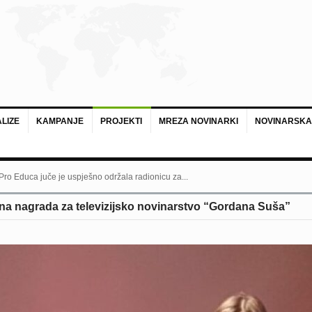
LIZE
KAMPANJE
PROJEKTI
MREZA NOVINARKI
NOVINARSKA
 Pro Educa juče je uspješno održala radionicu za...
ena nagrada za televizijsko novinarstvo “Gordana Suša”