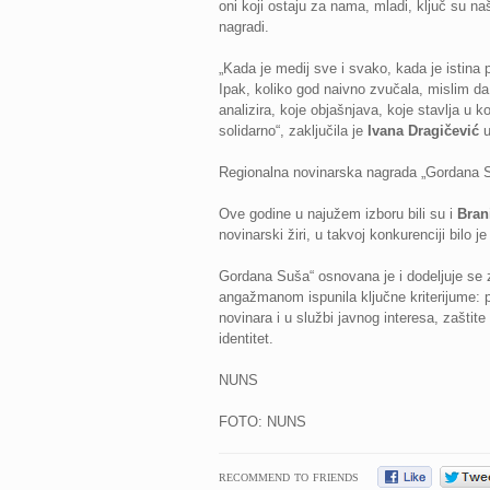
oni koji ostaju za nama, mladi, ključ su n
nagradi.
„Kada je medij sve i svako, kada je istina 
Ipak, koliko god naivno zvučala, mislim da
analizira, koje objašnjava, koje stavlja u ko
solidarno“, zaključila je
Ivana Dragičević
u
Regionalna novinarska nagrada „Gordana Su
Ove godine u najužem izboru bili su i
Bran
novinarski žiri, u takvoj konkurenciji bilo 
Gordana Suša“ osnovana je i dodeljuje se z
angažmanom ispunila ključne kriterijume: 
novinara i u službi javnog interesa, zaštite
identitet.
NUNS
FOTO: NUNS
RECOMMEND TO FRIENDS