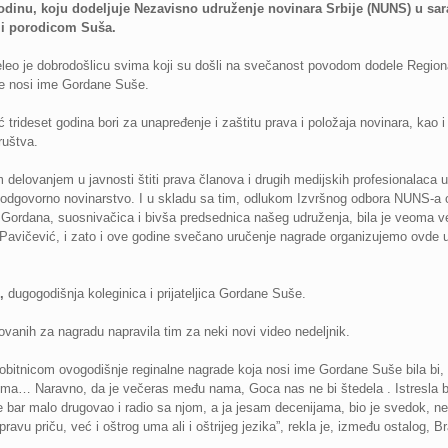
dinu, koju dodeljuje Nezavisno udruženje novinara Srbije (NUNS) u sar
 i porodicom Suša.
eo je dobrodošlicu svima koji su došli na svečanost povodom dodele Region
je nosi ime Gordane Suše.
rideset godina bori za unapređenje i zaštitu prava i položaja novinara, kao 
uštva.
delovanjem u javnosti štiti prava članova i drugih medijskih profesionalaca u
i odgovorno novinarstvo. I u skladu sa tim, odlukom Izvršnog odbora NUNS-a 
ordana, suosnivačica i bivša predsednica našeg udruženja, bila je veoma veza
 Pavičević, i zato i ove godine svečano uručenje nagrade organizujemo ovde u
,
dugogodišnja koleginica i prijateljica Gordane Suše.
vanih za nagradu napravila tim za neki novi video nedeljnik.
obitnicom ovogodišnje reginalne nagrade koja nosi ime Gordane Suše bila bi
ima… Naravno, da je večeras među nama, Goca nas ne bi štedela . Istresla bi
je bar malo drugovao i radio sa njom, a ja jesam decenijama, bio je svedok, n
ravu priču, već i oštrog uma ali i oštrijeg jezika”, rekla je, između ostalog, B