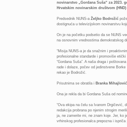
novinarstvo „Gordana Suša“ za 2023. go
Hrvatskim novinarskim društvom (HND)
Predsednik NUNS-a
Željko Bodrožić
požel
dostignuća u televizijskom novinarstvu ko
On je na početku podsetio da se NUNS već t
na osnovnim vrednostima demokratskog dr
“Misija NUNS-a je da snažnim i proaktivnim 
profesionalne standarde i promoviše etičk
“Gordana Suša”. A naša draga i poštovana G
rade i dolaze, počev od jedinstvene Borke
rekao je Bodrožić.
Prisutnima se obratila i
Branka Mihajlović
Ona je rekla da bi Gordana Suša od nomino
“Ova ekipa na čelu sa Ivanom Drgičević, d
redakcija probrana po njenim strogim meril
ja, ne zamerite mi, ne znam koje. Jer, ko 
vrhinskog profesionalca prepozna i ispriča p