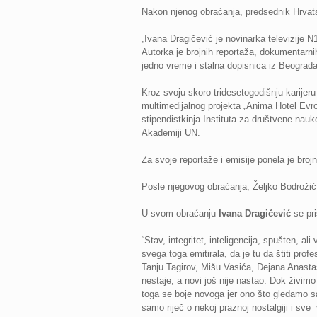
Nakon njenog obraćanja, predsednik Hrva
„Ivana Dragičević je novinarka televizije 
Autorka je brojnih reportaža, dokumentarnih 
jedno vreme i stalna dopisnica iz Beograda
Kroz svoju skoro tridesetogodišnju karijeru
multimedijalnog projekta „Anima Hotel Evrop
stipendistkinja Instituta za društvene nauk
Akademiji UN.
Za svoje reportaže i emisije ponela je brojn
Posle njegovog obraćanja, Željko Bodroži
U svom obraćanju
Ivana Dragičević
se pri
“Stav, integritet, inteligencija, spušten, al
svega toga emitirala, da je tu da štiti prof
Tanju Tagirov, Mišu Vasića, Dejana Anasta
nestaje, a novi još nije nastao. Dok živim
toga se boje novoga jer ono što gledamo sa
samo riječ o nekoj praznoj nostalgiji i sve