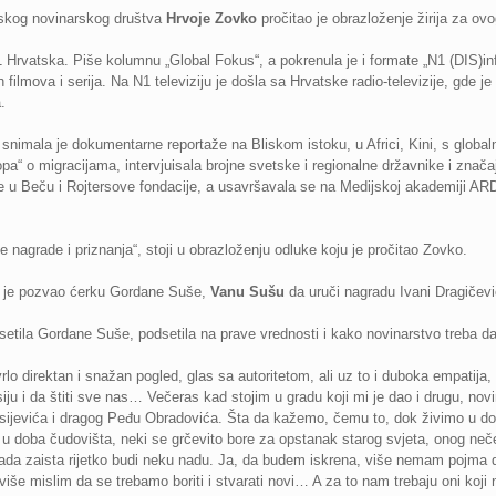
tskog novinarskog društva
Hrvoje Zovko
pročitao je obrazloženje žirija za ov
N1 Hrvatska. Piše kolumnu „Global Fokus“, a pokrenula je i formate „N1 (DIS)in
filmova i serija. Na N1 televiziju je došla sa Hrvatske radio-televizije, gde je 
.
 snimala je dokumentarne reportaže na Bliskom istoku, u Africi, Kini, s globaln
a“ o migracijama, intervjuisala brojne svetske i regionalne državnike i znača
e u Beču i Rojtersove fondacije, a usavršavala se na Medijskoj akademiji ARD-
e nagrade i priznanja“, stoji u obrazloženju odluke koju je pročitao Zovko.
ć je pozvao ćerku Gordane Suše,
Vanu Sušu
da uruči nagradu Ivani Dragičevi
setila Gordane Suše, podsetila na prave vrednosti i kako novinarstvo treba da
i vrlo direktan i snažan pogled, glas sa autoritetom, ali uz to i duboka empatija,
esiju i da štiti sve nas… Večeras kad stojim u gradu koji mi je dao i drugu, nov
sijevića i dragog Peđu Obradovića. Šta da kažemo, čemu to, dok živimo u dob
o u doba čudovišta, neki se grčevito bore za opstanak starog svjeta, onog ne
da zaista rijetko budi neku nadu. Ja, da budem iskrena, više nemam pojma da 
 više mislim da se trebamo boriti i stvarati novi… A za to nam trebaju oni koj