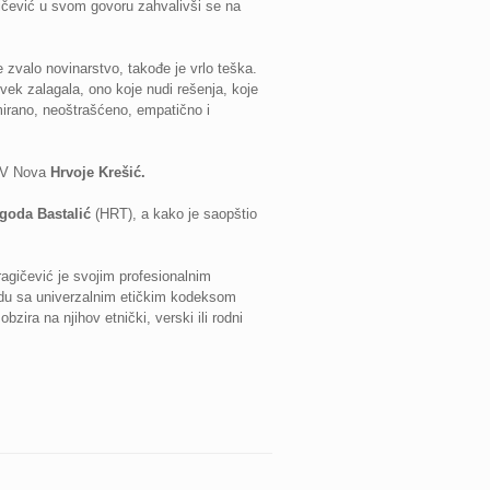
gičević u svom govoru zahvalivši se na
e zvalo novinarstvo, takođe je vrlo teška.
vek zalagala, ono koje nudi rešenja, koje
ormirano, neoštrašćeno, empatično i
 TV Nova
Hrvoje Krešić.
goda Bastalić
(HRT), a kako je saopštio
ragičević je svojim profesionalnim
ladu sa univerzalnim etičkim kodeksom
bzira na njihov etnički, verski ili rodni