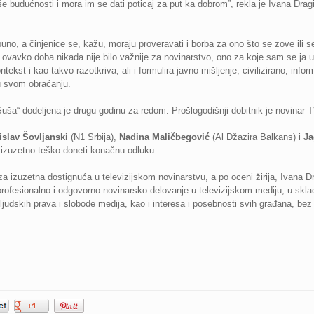
aše budućnosti i mora im se dati poticaj za put ka dobrom”, rekla je Ivana Dra
puno, a činjenice se, kažu, moraju proveravati i borba za ono što se zove ili s
 ovavko doba nikada nije bilo važnije za novinarstvo, ono za koje sam se ja u
ntekst i kao takvo razotkriva, ali i formulira javno mišljenje, civilizirano, inf
 svom obraćanju.
ša“ dodeljena je drugu godinu za redom. Prošlogodišnji dobitnik je novinar
islav Šovljanski
(N1 Srbija),
Nadina Maličbegović
(Al Džazira Balkans) i
Ja
je izuzetno teško doneti konačnu odluku.
a izuzetna dostignuća u televizijskom novinarstvu, a po oceni žirija, Ivana D
profesionalno i odgovorno novinarsko delovanje u televizijskom mediju, u sk
 ljudskih prava i slobode medija, kao i interesa i posebnosti svih građana, bez o