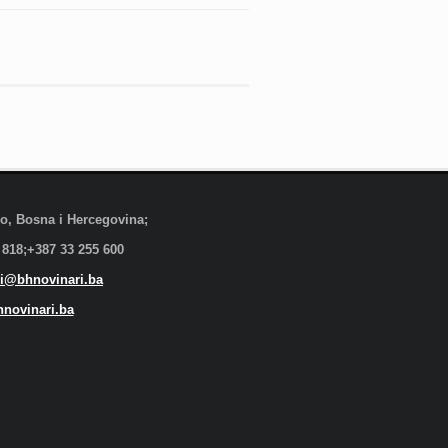
evo, Bosna i Hercegovina;
 818;+387 33 255 600
i@bhnovinari.ba
novinari.ba