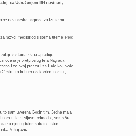
adnji sa Udruženjem BH novinari,
alne novinarske nagrade za izuzetna
i za razvoj medijskog sistema utemeljenog
 Srbiji, sistematski unapređuje
osnovana je pretprošlog leta Nagrada
na i za ovaj prostor i za ljude koji ovde
 Centru za kulturnu dekontaminaciju”,
, u to sam uverena Gogin tim. Jedna mala
 nam u lice i sijaset primedbi, samo što
e samo njenog talenta da instiktom
ranka Mihajlović.