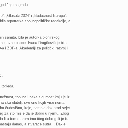
ogodišnju nagradu.
fo“, „Glasači 2024“ i „Budućnost Europe“.
bila reporterka spoljnopolitičke redakcije, a
ih samita, bila je autorka pionirskog
jne javne osobe. Ivana Dragičević je bila
a i ZDF-a, Akademiji za politički razvoj i
ć.
 izgleda.
 nežnost, toplina i neka sigurnost koju je iz
inarsku obitelj, sve one kojih više nema.
a čudovišna, koje, nastaje dok stari svjet
čeg za što misle da je dobro u njemu. Zbog
li u tom starom ima ičeg dobrog ili je tu
i nastaju danas, a stvaraće sutra… Dakle,