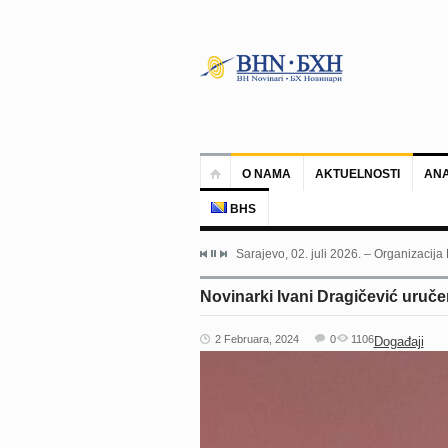
O NAMA
AKTUELNOSTI
ANA
BHS
Sarajevo, 02. juli 2026. – Organizacija
Novinarki Ivani Dragičević uruč
2 Februara, 2024
0
1106
Događaji