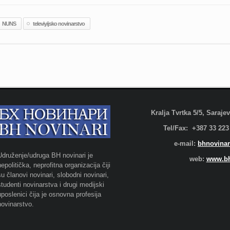
NUNS
televiyijsko novinarstvo
Kralja Tvrtka 5/5, Saraj
Tel/Fax: +387 33 223
e-mail:
bhnovinar
Udruženje/udruga BH novinari je
web:
www.bh
nepolitička, neprofitna organizacija čiji
su članovi novinari, slobodni novinari,
studenti novinarstva i drugi medijski
uposlenici čija je osnovna profesija
novinarstvo.