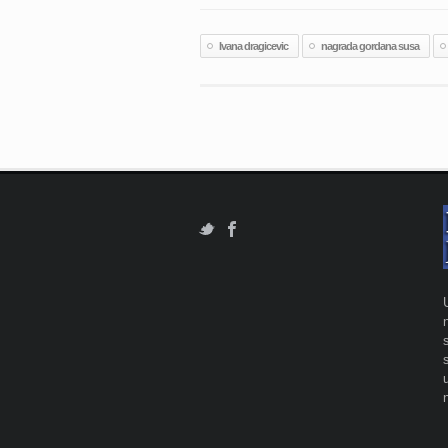
Ivana dragicevic
nagrada gordana susa