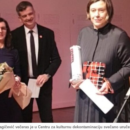
Dragičević večeras je u Centru za kulturnu dekontaminaciju svečano uruče