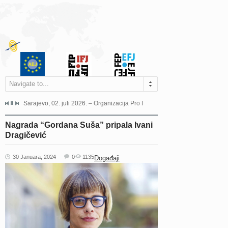
Navigate to...
jeća Grada Sarajeva povodom Dana Sarajeva dugogodišnjoj...
Sarajevo, 02. juli 2026. – Organizacija Pro Educa juče je uspješno održala 
Ankara, 19. juni 2026. – Preds
Nagrada “Gordana Suša” pripala Ivani
Dragičević
30 Januara, 2024
0
1135
Događaji