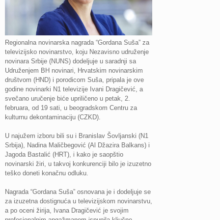
Regionalna novinarska nagrada “Gordana Suša” za
televizijsko novinarstvo, koju Nezavisno udruženje
novinara Srbije (NUNS) dodeljuje u saradnji sa
Udruženjem BH novinari, Hrvatskim novinarskim
društvom (HND) i porodicom Suša, pripala je ove
godine novinarki N1 televizije Ivani Dragičević, a
svečano uručenje biće upriličeno u petak, 2.
februara, od 19 sati, u beogradskom Centru za
kulturnu dekontaminaciju (CZKD).
U najužem izboru bili su i Branislav Šovljanski (N1
Srbija), Nadina Maličbegović (Al Džazira Balkans) i
Jagoda Bastalić (HRT), i kako je saopštio
novinarski žiri, u takvoj konkurenciji bilo je izuzetno
teško doneti konačnu odluku.
Nagrada “Gordana Suša” osnovana je i dodeljuje se
za izuzetna dostignuća u televizijskom novinarstvu,
a po oceni žirija, Ivana Dragičević je svojim
profesionalnim angažmanom ispunila ključne