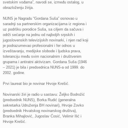
svetskim vođama”, navodi se, između ostalog, u
obrazloženju žirija.
NUNS je Nagradu “Gordana Suša” osnovao u
saradnji sa partnerskim organizacijama iz regiona i
uz podršku porodice Suša, sa ciljem da sačuva i
održi sećanje na jednu od najboljih srpskih i
jugoslovenskih televizijskih novinarki, i njen rad koji
je podrazumevao profesionalni i fer odnos u
izveštavanju, medijske slobode i ljudska prava,
toleranciju među svim nacionalnim i društvenim
grupama i antiratni aktivizam. Gordana Suša (1946
– 2021) je bila i predsednica NUNS-a od 1999. do
2002. godine.
Prvi laureat bio je novinar Hrvoje Krešić.
Novinarski žiri je radio u sastavu: Željko Bodrožić
(predsednik NUNS), Borka Rudić (generalna
sekretarka Udruženja BH novinari), Hrvoje Zovko
(predsednik Hrvatskog novinarskog društva),
Branka Mihajlović, Jugoslav Ćosić, Velimir Ilić i
Hrvoje Krešić.