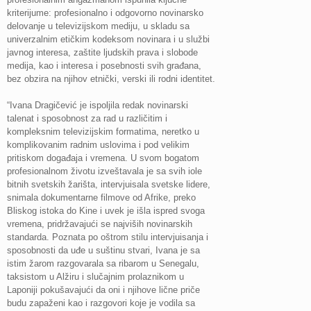
kriterijume: profesionalno i odgovorno novinarsko
delovanje u televizijskom mediju, u skladu sa
univerzalnim etičkim kodeksom novinara i u službi
javnog interesa, zaštite ljudskih prava i slobode
medija, kao i interesa i posebnosti svih građana,
bez obzira na njihov etnički, verski ili rodni identitet.
“Ivana Dragičević je ispoljila redak novinarski
talenat i sposobnost za rad u različitim i
kompleksnim televizijskim formatima, neretko u
komplikovanim radnim uslovima i pod velikim
pritiskom događaja i vremena. U svom bogatom
profesionalnom životu izveštavala je sa svih iole
bitnih svetskih žarišta, intervjuisala svetske lidere,
snimala dokumentarne filmove od Afrike, preko
Bliskog istoka do Kine i uvek je išla ispred svoga
vremena, pridržavajući se najviših novinarskih
standarda. Poznata po oštrom stilu intervjuisanja i
sposobnosti da uđe u suštinu stvari, Ivana je sa
istim žarom razgovarala sa ribarom u Senegalu,
taksistom u Alžiru i slučajnim prolaznikom u
Laponiji pokušavajući da oni i njihove lične priče
budu zapaženi kao i razgovori koje je vodila sa