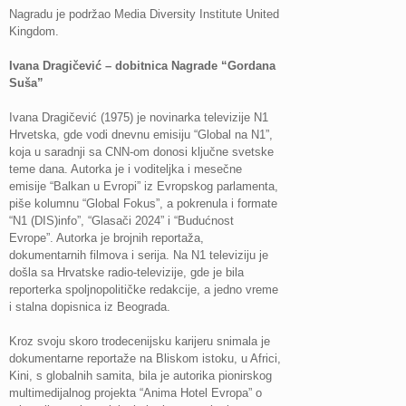
Nagradu je podržao Media Diversity Institute United
Kingdom.
Ivana Dragičević – dobitnica Nagrade “Gordana
Suša”
Ivana Dragičević (1975) je novinarka televizije N1
Hrvetska, gde vodi dnevnu emisiju “Global na N1”,
koja u saradnji sa CNN-om donosi ključne svetske
teme dana. Autorka je i voditeljka i mesečne
emisije “Balkan u Evropi” iz Evropskog parlamenta,
piše kolumnu “Global Fokus”, a pokrenula i formate
“N1 (DIS)info”, “Glasači 2024” i “Budućnost
Evrope”. Autorka je brojnih reportaža,
dokumentarnih filmova i serija. Na N1 televiziju je
došla sa Hrvatske radio-televizije, gde je bila
reporterka spoljnopolitičke redakcije, a jedno vreme
i stalna dopisnica iz Beograda.
Kroz svoju skoro trodecenijsku karijeru snimala je
dokumentarne reportaže na Bliskom istoku, u Africi,
Kini, s globalnih samita, bila je autorika pionirskog
multimedijalnog projekta “Anima Hotel Evropa” o