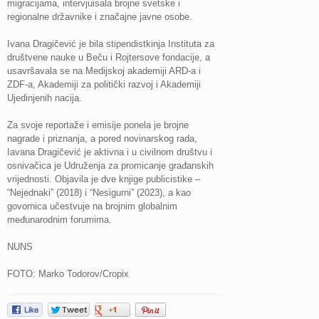
migracijama, intervjuisala brojne svetske i
regionalne državnike i značajne javne osobe.
Ivana Dragičević je bila stipendistkinja Instituta za
društvene nauke u Beču i Rojtersove fondacije, a
usavršavala se na Medijskoj akademiji ARD-a i
ZDF-a, Akademiji za politički razvoj i Akademiji
Ujedinjenih nacija.
Za svoje reportaže i emisije ponela je brojne
nagrade i priznanja, a pored novinarskog rada,
Iavana Dragičević je aktivna i u civilnom društvu i
osnivačica je Udruženja za promicanje građanskih
vrijednosti. Objavila je dve knjige publicistike –
“Nejednaki” (2018) i “Nesigurni” (2023), a kao
govornica učestvuje na brojnim globalnim
međunarodnim forumima.
NUNS
FOTO: Marko Todorov/Cropix