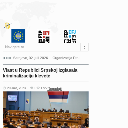
Navigate to...
jeća Grada Sarajeva povodom Dana Sarajeva dugogodišnjoj...
Sarajevo, 02. juli 2026. – Organizacija Pro Educa juče je uspješno održala 
Ankara, 19. juni 2026. – Preds
Vlast u Republici Srpskoj izglasala
kriminalizaciju klevete
20 Jula, 2023
0
1722
Događaji