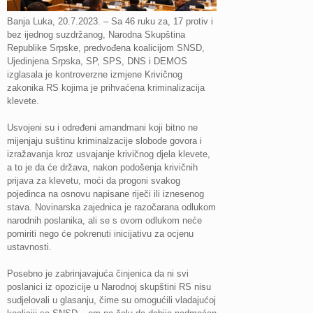
Banja Luka, 20.7.2023. – Sa 46 ruku za, 17 protiv i
bez ijednog suzdržanog, Narodna Skupština
Republike Srpske, predvođena koalicijom SNSD,
Ujedinjena Srpska, SP, SPS, DNS i DEMOS
izglasala je kontroverzne izmjene Krivičnog
zakonika RS kojima je prihvaćena kriminalizacija
klevete.
Usvojeni su i određeni amandmani koji bitno ne
mijenjaju suštinu kriminalzacije slobode govora i
izražavanja kroz usvajanje krivičnog djela klevete,
a to je da će država, nakon podošenja krivičnih
prijava za klevetu, moći da progoni svakog
pojedinca na osnovu napisane riječi ili iznesenog
stava. Novinarska zajednica je razočarana odlukom
narodnih poslanika, ali se s ovom odlukom neće
pomiriti nego će pokrenuti inicijativu za ocjenu
ustavnosti.
Posebno je zabrinjavajuća činjenica da ni svi
poslanici iz opozicije u Narodnoj skupštini RS nisu
sudjelovali u glasanju, čime su omogućili vladajućoj