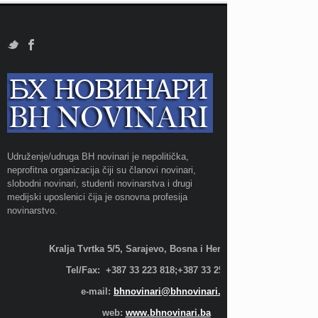
Udruženje/udruga BH novinari je nepolitička,
neprofitna organizacija čiji su članovi novinari,
slobodni novinari, studenti novinarstva i drugi
medijski uposlenici čija je osnovna profesija
novinarstvo.
Kralja Tvrtka 5/5, Sarajevo, Bosna i Hercegovina;
Tel/Fax: +387 33 223 818;+387 33 255 600
e-mail:
bhnovinari@bhnovinari.ba
web:
www.bhnovinari.ba