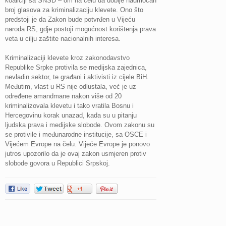
koaliciji sa SNSD – om na čelu da dobije nadmoćan
broj glasova za kriminalizaciju klevete. Ono što
predstoji je da Zakon bude potvrđen u Vijeću
naroda RS, gdje postoji mogućnost korištenja prava
veta u cilju zaštite nacionalnih interesa.
Kriminalizaciji klevete kroz zakonodavstvo
Republike Srpke protivila se medijska zajednica,
nevladin sektor, te građani i aktivisti iz cijele BiH.
Međutim, vlast u RS nije odlustala, već je uz
određene amandmane nakon više od 20
kriminalizovala klevetu i tako vratila Bosnu i
Hercegovinu korak unazad, kada su u pitanju
ljudska prava i medijske slobode. Ovom zakonu su
se protivile i međunarodne institucije, sa OSCE i
Vijećem Evrope na čelu. Vijeće Evrope je ponovo
jutros upozorilo da je ovaj zakon usmjeren protiv
slobode govora u Republici Srpskoj.