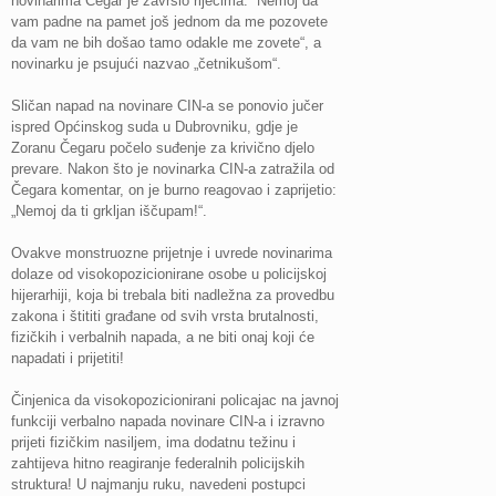
novinarima Čegar je završio riječima: “Nemoj da
vam padne na pamet još jednom da me pozovete
da vam ne bih došao tamo odakle me zovete“, a
novinarku je psujući nazvao „četnikušom“.
Sličan napad na novinare CIN-a se ponovio jučer
ispred Općinskog suda u Dubrovniku, gdje je
Zoranu Čegaru počelo suđenje za krivično djelo
prevare. Nakon što je novinarka CIN-a zatražila od
Čegara komentar, on je burno reagovao i zaprijetio:
„Nemoj da ti grkljan iščupam!“.
Ovakve monstruozne prijetnje i uvrede novinarima
dolaze od visokopozicionirane osobe u policijskoj
hijerarhiji, koja bi trebala biti nadležna za provedbu
zakona i štititi građane od svih vrsta brutalnosti,
fizičkih i verbalnih napada, a ne biti onaj koji će
napadati i prijetiti!
Činjenica da visokopozicionirani policajac na javnoj
funkciji verbalno napada novinare CIN-a i izravno
prijeti fizičkim nasiljem, ima dodatnu težinu i
zahtijeva hitno reagiranje federalnih policijskih
struktura! U najmanju ruku, navedeni postupci