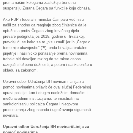
prema našim kolegama zaslužuju trenutnu
suspenziju Zorana Čegara sa funkcije koju obnaša.
Ako FUP i federalni ministar Čampara već nisu
našli za shodno da reagiraju zbog činjenice da je
optužnica protiv Čegara zbog krivičnog djela
prevare podignuta još 2019. godine u Hrvatskoj,
pravdajući se kako za to „nisu znali“ jer ih „Čegar o
tome nije obavijestio“ (?!), onda bi valjda brutalne
prijetnje i nasilničko ponašanje prema novinarima
trebale biti dovoljan razlog da se takva osoba
razriješi službene dužnosti, a potom i sankcioniše u
skladu sa zakonom.
Upravni odbor Udruženja BH novinari i Linija za
pomoć novinarima prijavit će ovaj slučaj Federalnoj
upravi policije, kao i drugim nadležnim domaćim i
međunarodnim institucijama, te insistirati na
sankcionisanju policajca Čegara i njegovom
procesuiranju zbog napada i ugrožavanja sigurnosti
novinara.
Upravni odbor Udruženja BH novinari/Linija za
pomoć novinarima