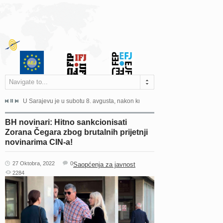
Navigate to...
ne odgovara na zahtjeve za pristup informacijama u zakonskom...
U Sarajevu je u subotu 8. avgusta, nakon kraće bolesti, preminuo istaknuti 
Sarajevo, 02. juli 2026. – Orga
BH novinari: Hitno sankcionisati
Zorana Čegara zbog brutalnih prijetnji
novinarima CIN-a!
27 Oktobra, 2022
0
Saopćenja za javnost
2284