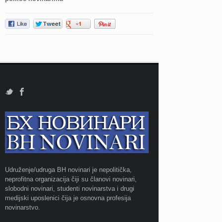
Udruženje/udruga BH novinari je nepolitička,
neprofitna organizacija čiji su članovi novinari,
slobodni novinari, studenti novinarstva i drugi
medijski uposlenici čija je osnovna profesija
novinarstvo.