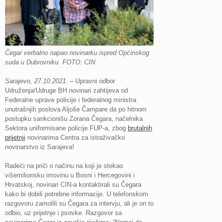
Čegar verbalno napao novinarku ispred Općinskog
suda u Dubrovniku FOTO: CIN
Sarajevo, 27.10.2021.
– Upravni odbor
Udruženja/Udruge BH novinari zahtijeva od
Federalne uprave policije i federalnog ministra
unutrašnjih poslova Aljoše Čampare da po hitnom
postupku sankcionišu Zorana Čegara, načelnika
Sektora uniformisane policije FUP-a, zbog
brutalnih
prijetnji
novinarima Centra za istraživačko
novinarstvo iz Sarajeva!
Radeći na priči o načinu na koji je stekao
višemilionsku imovinu u Bosni i Hercegovini i
Hrvatskoj, novinari CIN-a kontaktirali su Čegara
kako bi dobili potrebne informacije. U telefonskom
razgovoru zamolili su Čegara za intervju, ali je on to
odbio, uz prijetnje i psovke. Razgovor sa