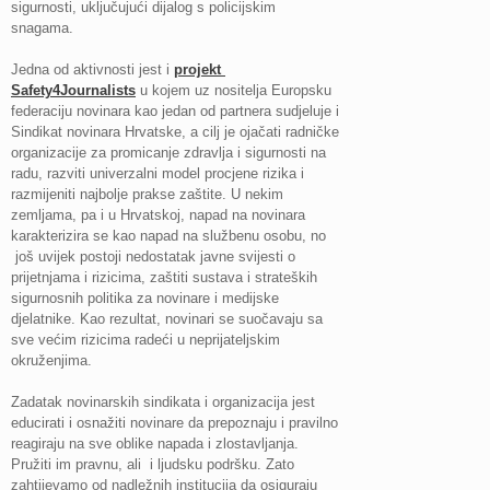
sigurnosti, uključujući dijalog s policijskim
snagama.
Jedna od aktivnosti jest i
projekt
Safety4Journalists
u kojem uz nositelja Europsku
federaciju novinara kao jedan od partnera sudjeluje i
Sindikat novinara Hrvatske, a cilj je ojačati radničke
organizacije za promicanje zdravlja i sigurnosti na
radu, razviti univerzalni model procjene rizika i
razmijeniti najbolje prakse zaštite. U nekim
zemljama, pa i u Hrvatskoj, napad na novinara
karakterizira se kao napad na službenu osobu, no
još uvijek postoji nedostatak javne svijesti o
prijetnjama i rizicima, zaštiti sustava i strateških
sigurnosnih politika za novinare i medijske
djelatnike. Kao rezultat, novinari se suočavaju sa
sve većim rizicima radeći u neprijateljskim
okruženjima.
Zadatak novinarskih sindikata i organizacija jest
educirati i osnažiti novinare da prepoznaju i pravilno
reagiraju na sve oblike napada i zlostavljanja.
Pružiti im pravnu, ali i ljudsku podršku. Zato
zahtijevamo od nadležnih institucija da osiguraju