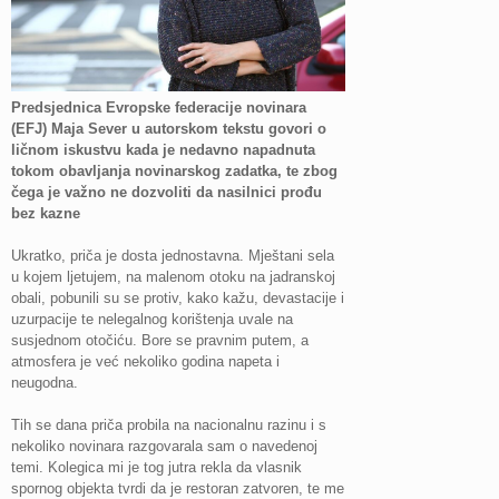
Predsjednica Evropske federacije novinara
(EFJ) Maja Sever u autorskom tekstu govori o
ličnom iskustvu kada je nedavno napadnuta
tokom obavljanja novinarskog zadatka, te zbog
čega je važno ne dozvoliti da nasilnici prođu
bez kazne
Ukratko, priča je dosta jednostavna. Mještani sela
u kojem ljetujem, na malenom otoku na jadranskoj
obali, pobunili su se protiv, kako kažu, devastacije i
uzurpacije te nelegalnog korištenja uvale na
susjednom otočiću. Bore se pravnim putem, a
atmosfera je već nekoliko godina napeta i
neugodna.
Tih se dana priča probila na nacionalnu razinu i s
nekoliko novinara razgovarala sam o navedenoj
temi. Kolegica mi je tog jutra rekla da vlasnik
spornog objekta tvrdi da je restoran zatvoren, te me