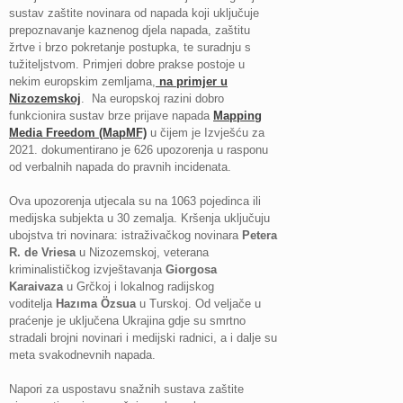
sustav zaštite novinara od napada koji uključuje
prepoznavanje kaznenog djela napada, zaštitu
žrtve i brzo pokretanje postupka, te suradnju s
tužiteljstvom. Primjeri dobre prakse postoje u
nekim europskim zemljama,
na primjer u
Nizozemskoj
. Na europskoj razini dobro
funkcionira sustav brze prijave napada
Mapping
Media Freedom (MapMF)
u čijem je Izvješću za
2021. dokumentirano je 626 upozorenja u rasponu
od verbalnih napada do pravnih incidenata.
Ova upozorenja utjecala su na 1063 pojedinca ili
medijska subjekta u 30 zemalja. Kršenja uključuju
ubojstva tri novinara: istraživačkog novinara
Petera
R. de Vriesa
u Nizozemskoj, veterana
kriminalističkog izvještavanja
Giorgosa
Karaivaza
u Grčkoj i lokalnog radijskog
voditelja
Hazıma Özsua
u Turskoj. Od veljače u
praćenje je uključena Ukrajina gdje su smrtno
stradali brojni novinari i medijski radnici, a i dalje su
meta svakodnevnih napada.
Napori za uspostavu snažnih sustava zaštite