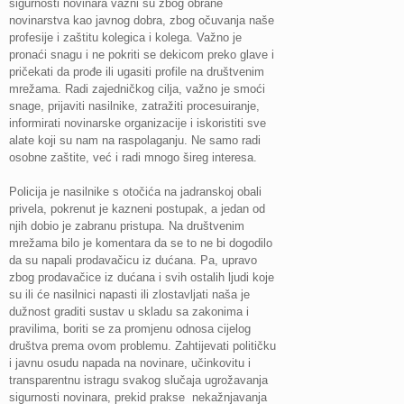
sigurnosti novinara važni su zbog obrane
novinarstva kao javnog dobra, zbog očuvanja naše
profesije i zaštitu kolegica i kolega. Važno je
pronaći snagu i ne pokriti se dekicom preko glave i
pričekati da prođe ili ugasiti profile na društvenim
mrežama. Radi zajedničkog cilja, važno je smoći
snage, prijaviti nasilnike, zatražiti procesuiranje,
informirati novinarske organizacije i iskoristiti sve
alate koji su nam na raspolaganju. Ne samo radi
osobne zaštite, već i radi mnogo šireg interesa.
Policija je nasilnike s otočića na jadranskoj obali
privela, pokrenut je kazneni postupak, a jedan od
njih dobio je zabranu pristupa. Na društvenim
mrežama bilo je komentara da se to ne bi dogodilo
da su napali prodavačicu iz dućana. Pa, upravo
zbog prodavačice iz dućana i svih ostalih ljudi koje
su ili će nasilnici napasti ili zlostavljati naša je
dužnost graditi sustav u skladu sa zakonima i
pravilima, boriti se za promjenu odnosa cijelog
društva prema ovom problemu. Zahtijevati političku
i javnu osudu napada na novinare, učinkovitu i
transparentnu istragu svakog slučaja ugrožavanja
sigurnosti novinara, prekid prakse nekažnjavanja