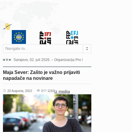
Navigate to...
jeća Grada Sarajeva povodom Dana Sarajeva dugogodišnjoj...
Sarajevo, 02. juli 2026. – Organizacija Pro Educa juče je uspješno održala 
Ankara, 19. juni 2026. – Preds
Maja Sever: Zašto je važno prijaviti
napadače na novinare
22 Augusta, 2022
0
1192
Iz medija