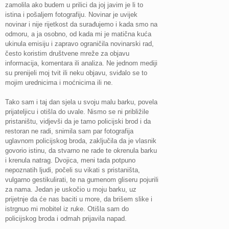
zamolila ako budem u prilici da joj javim je li to
istina i pošaljem fotografiju. Novinar je uvijek
novinar i nije rijetkost da surađujemo i kada smo na
odmoru, a ja osobno, od kada mi je matična kuća
ukinula emisiju i zapravo ograničila novinarski rad,
često koristim društvene mreže za objavu
informacija, komentara ili analiza. Ne jednom mediji
su prenijeli moj tvit ili neku objavu, sviđalo se to
mojim urednicima i moćnicima ili ne.
Tako sam i taj dan sjela u svoju malu barku, povela
prijateljicu i otišla do uvale. Nismo se ni približile
pristaništu, vidjevši da je tamo policijski brod i da
restoran ne radi, snimila sam par fotografija
uglavnom policijskog broda, zaključila da je vlasnik
govorio istinu, da stvarno ne rade te okrenula barku
i krenula natrag. Dvojica, meni tada potpuno
nepoznatih ljudi, počeli su vikati s pristaništa,
vulgarno gestikulirati, te na gumenom gliseru pojurili
za nama. Jedan je uskočio u moju barku, uz
prijetnje da će nas baciti u more, da brišem slike i
istrgnuo mi mobitel iz ruke. Otišla sam do
policijskog broda i odmah prijavila napad.