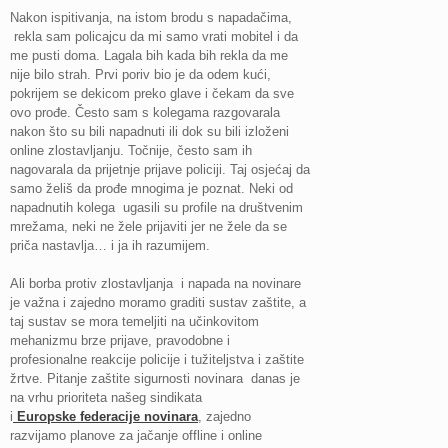
Nakon ispitivanja, na istom brodu s napadačima,
rekla sam policajcu da mi samo vrati mobitel i da
me pusti doma. Lagala bih kada bih rekla da me
nije bilo strah. Prvi poriv bio je da odem kući,
pokrijem se dekicom preko glave i čekam da sve
ovo prođe. Često sam s kolegama razgovarala
nakon što su bili napadnuti ili dok su bili izloženi
online zlostavljanju. Točnije, često sam ih
nagovarala da prijetnje prijave policiji. Taj osjećaj da
samo želiš da prođe mnogima je poznat. Neki od
napadnutih kolega ugasili su profile na društvenim
mrežama, neki ne žele prijaviti jer ne žele da se
priča nastavlja… i ja ih razumijem.
Ali borba protiv zlostavljanja i napada na novinare
je važna i zajedno moramo graditi sustav zaštite, a
taj sustav se mora temeljiti na učinkovitom
mehanizmu brze prijave, pravodobne i
profesionalne reakcije policije i tužiteljstva i zaštite
žrtve. Pitanje zaštite sigurnosti novinara danas je
na vrhu prioriteta našeg sindikata
i
Europske
federacije novinara
, zajedno
razvijamo planove za jačanje offline i online