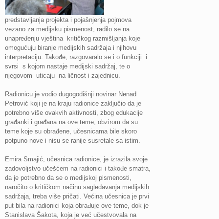
predstavljanja projekta i pojašnjenja pojmova
vezano za medijsku pismenost, radilo se na
unapređenju vještina kritičkog razmišljanja koje
omogućuju biranje medijskih sadržaja i njihovu
interpretaciju. Takođe, razgovaralo se i o funkciji i
svrsi s kojom nastaje medijski sadržaj, te o
njegovom uticaju na ličnost i zajednicu.
Radionicu je vodio dugogodišnji novinar Nenad
Petrović koji je na kraju radionice zaključio da je
potrebno više ovakvih aktivnosti, zbog edukacije
građanki i građana na ove teme, obzirom da su
teme koje su obrađene, učesnicama bile skoro
potpuno nove i nisu se ranije susretale sa istim.
Emira Smajić, učesnica radionice, je izrazila svoje
zadovoljstvo učešćem na radionici i takođe smatra,
da je potrebno da se o medijskoj pismenosti,
naročito o kritičkom načinu sagledavanja medijskih
sadržaja, treba više pričati. Većina učesnica je prvi
put bila na radionici koja obrađuje ove teme, dok je
Stanislava Šakota, koja je već učestvovala na