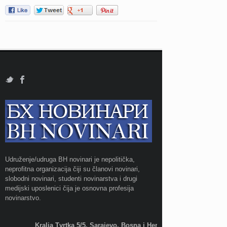
Udruženje/udruga BH novinari je nepolitička,
neprofitna organizacija čiji su članovi novinari,
slobodni novinari, studenti novinarstva i drugi
medijski uposlenici čija je osnovna profesija
novinarstvo.
Kralja Tvrtka 5/5, Sarajevo, Bosna i Hercegovina;