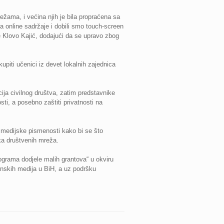
režama, i većina njih je bila propraćena sa
 online sadržaje i dobili smo touch-screen
e Klovo Kajić, dodajući da se upravo zbog
upiti učenici iz devet lokalnih zajednica
ja civilnog društva, zatim predstavnike
sti, a posebno zaštiti privatnosti na
i medijske pismenosti kako bi se što
ika društvenih mreža.
rograma dodjele malih grantova“ u okviru
onskih medija u BiH, a uz podršku