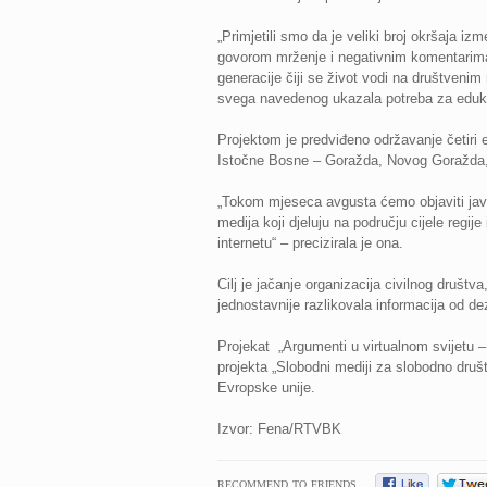
„Primjetili smo da je veliki broj okršaja iz
govorom mrženje i negativnim komentarima.
generacije čiji se život vodi na društveni
svega navedenog ukazala potreba za eduka
Projektom je predviđeno održavanje četiri e
Istočne Bosne – Goražda, Novog Goražda, 
„Tokom mjeseca avgusta ćemo objaviti javn
medija koji djeluju na području cijele regij
internetu“ – precizirala je ona.
Cilj je jačanje organizacija civilnog društ
jednostavnije razlikovala informacija od de
Projekat „Argumenti u virtualnom svijetu – 
projekta „Slobodni mediji za slobodno druš
Evropske unije.
Izvor: Fena/RTVBK
RECOMMEND TO FRIENDS