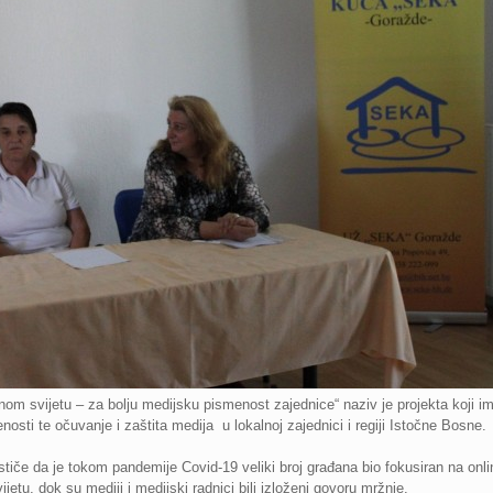
nom svijetu – za bolju medijsku pismenost zajednice“ naziv je projekta koji 
enosti te očuvanje i zaštita medija u lokalnoj zajednici i regiji Istočne Bosne.
ističe da je tokom pandemije Covid-19 veliki broj građana bio fokusiran na onli
jetu, dok su mediji i medijski radnici bili izloženi govoru mržnje.