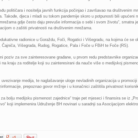
među političara i nositelja javnih funkcija počinjao i završavao na društvenim m
 Takođe, djeca i mladi su tokom pandemije skoro u potpunosti bili upućeni na
m mrežama gdje često daju prevuše informacija o sebi i svom životu“, smatra j
cijom o zaštiti privatnosti na društvenim mrežama.
dukativne radionice u Goraždu, Foči, Rogatici i Višegradu, na kojima će se ok
Čajniča, Višegrada, Rudog, Rogatice, Pala i Foče u FBiH te Foče (RS).
i poziv za sve zainteresovane građane, u prvom redu predstavnike organizaci
e i na kraju za roditelje koji su zainteresirani da nauče više o medijskoj pismeno
va, uvezivanje medija, te naglašavanje uloge nevladinih organizacija u promocij
zinformacije, prepoznao govor mržnje i u konačnici zaštitila privatnost korisn
za bolju medijsku pismenost zajednice“ traje pet mjeseci i finansira se iz „P
tvo“ koji implemenira Udruženje BH novinari u saradnji sa Asocijacijom elektr