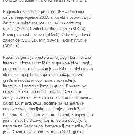
Fond za izgradnju mira Ujedinjenih nacija (PBF).
Regionalni zajednički program DFF-a doprinosi
ostvarivanju Agende 2030, a posebno ostvarivanju
četiri cilja nabrojana među ciljevima održivog
razvoja (SDG): Kvalitetno obrazovanje (SDG 4),
Ravnopravnost spolova (SDG 5), Održivi gradovi i
zajednice (SDG 11), Mir, pravda i jake institucije
(SDG 16).
Putem osiguranja prostora za dijalog i kontinuiranu
interakciju između različitih grupa koje žive u regiji,
program ima za cilj pružanje podrške u kolektivnom
identificiranju pitanja koja imaju uticaja na sve
građane i dodatno doprinose unaprijeđenju
interakcije i saradnje između grupa. Program se
najviše fokusira na mlade, medije i žene u tri
zemlje učesnice. Pozivaju se zainteresirani novinari
da
do 18. marta 2021. godine
na razmatranje
dostave svoje medijske izvještaje o predloženim
temama. Komisija za izbor će odabrati 3 prijave (po
jednu iz svake države) kojima će biti dodijeljena
nagrada na Regionalnoj konferenciji za medije, čije
je održavanje planirano 26. marta 2021. godine