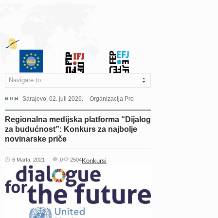
Navigate to...
jeća Grada Sarajeva povodom Dana Sarajeva dugogodišnjoj...
Sarajevo, 02. juli 2026. – Organizacija Pro Educa juče je uspješno održala 
Ankara, 19. juni 2026. – Preds
Regionalna medijska platforma “Dijalog
za budućnost”: Konkurs za najbolje
novinarske priče
6 Marta, 2021
0
2504
Konkursi