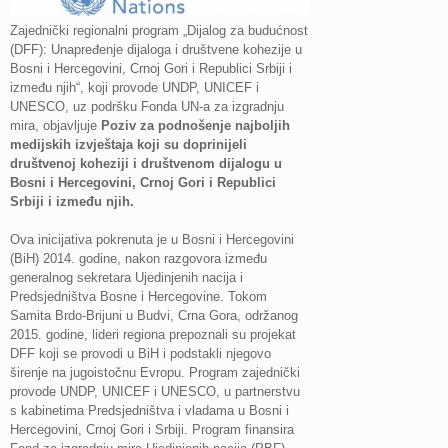
Zajednički regionalni program „Dijalog za budućnost
(DFF): Unapređenje dijaloga i društvene kohezije u
Bosni i Hercegovini, Crnoj Gori i Republici Srbiji i
između njih“, koji provode UNDP, UNICEF i
UNESCO, uz podršku Fonda UN-a za izgradnju
mira, objavljuje
Poziv za podnošenje najboljih
medijskih izvještaja koji su doprinijeli
društvenoj koheziji i društvenom dijalogu u
Bosni i Hercegovini, Crnoj Gori i Republici
Srbiji i između njih.
Ova inicijativa pokrenuta je u Bosni i Hercegovini
(BiH) 2014. godine, nakon razgovora između
generalnog sekretara Ujedinjenih nacija i
Predsjedništva Bosne i Hercegovine. Tokom
Samita Brdo-Brijuni u Budvi, Crna Gora, održanog
2015. godine, lideri regiona prepoznali su projekat
DFF koji se provodi u BiH i podstakli njegovo
širenje na jugoistočnu Evropu. Program zajednički
provode UNDP, UNICEF i UNESCO, u partnerstvu
s kabinetima Predsjedništva i vladama u Bosni i
Hercegovini, Crnoj Gori i Srbiji. Program finansira