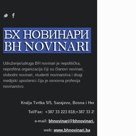
Udruženje/udruga BH novinari je nepolitička,
neprofitna organizacija čiji su članovi novinari,
slobodni novinari, studenti novinarstva i drugi
medijski uposlenici čija je osnovna profesija
novinarstvo.
Kralja Tvrtka 5/5, Sarajevo, Bosna i Hercegovina;
Tel/Fax: +387 33 223 818;+387 33 255 600
e-mail:
bhnovinari@bhnovinari.ba
web:
www.bhnovinari.ba