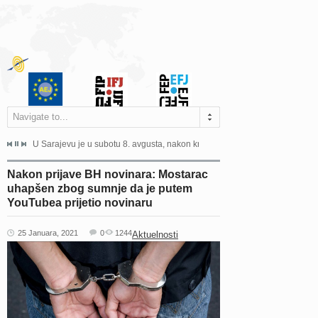
Navigate to...
ne odgovara na zahtjeve za pristup informacijama u zakonskom...
U Sarajevu je u subotu 8. avgusta, nakon kraće bolesti, preminuo istaknuti 
Sarajevo, 02. juli 2026. – Orga
Nakon prijave BH novinara: Mostarac
uhapšen zbog sumnje da je putem
YouTubea prijetio novinaru
25 Januara, 2021
0
1244
Aktuelnosti