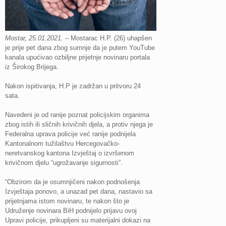
Mostar, 25.01.2021.
– Mostarac H.P. (26) uhapšen
je prije pet dana zbog sumnje da je putem YouTube
kanala upućivao ozbiljne prijetnje novinaru portala
iz Širokog Brijega.
Nakon ispitivanja, H.P je zadržan u pritvoru 24
sata.
Navedeni je od ranije poznat policijskim organima
zbog istih ili sličnih krivičnih djela, a protiv njega je
Federalna uprava policije već ranije podnijela
Kantonalnom tužilaštvu Hercegovačko-
neretvanskog kantona Izvještaj o izvršenom
krivičnom djelu “ugrožavanje sigurnosti”.
“Obzirom da je osumnjičeni nakon podnošenja
Izvještaja ponovo, a unazad pet dana, nastavio sa
prijetnjama istom novinaru, te nakon što je
Udruženje novinara BiH podnijelo prijavu ovoj
Upravi policije, prikupljeni su materijalni dokazi na