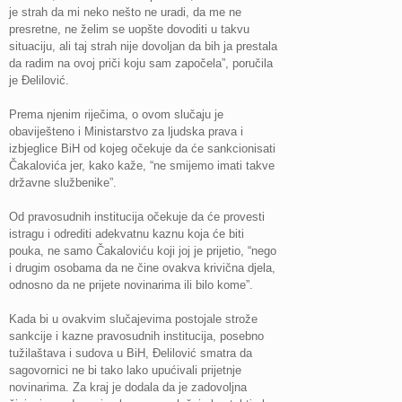
je strah da mi neko nešto ne uradi, da me ne
presretne, ne želim se uopšte dovoditi u takvu
situaciju, ali taj strah nije dovoljan da bih ja prestala
da radim na ovoj priči koju sam započela”, poručila
je Đelilović.
Prema njenim riječima, o ovom slučaju je
obaviješteno i Ministarstvo za ljudska prava i
izbjeglice BiH od kojeg očekuje da će sankcionisati
Čakalovića jer, kako kaže, “ne smijemo imati takve
državne službenike”.
Od pravosudnih institucija očekuje da će provesti
istragu i odrediti adekvatnu kaznu koja će biti
pouka, ne samo Čakaloviću koji joj je prijetio, “nego
i drugim osobama da ne čine ovakva krivična djela,
odnosno da ne prijete novinarima ili bilo kome”.
Kada bi u ovakvim slučajevima postojale strože
sankcije i kazne pravosudnih institucija, posebno
tužilaštava i sudova u BiH, Đelilović smatra da
sagovornici ne bi tako lako upućivali prijetnje
novinarima. Za kraj je dodala da je zadovoljna