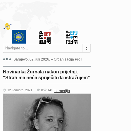
Navigate to...
jeća Grada Sarajeva povodom Dana Sarajeva dugogodišnjoj...
Sarajevo, 02. juli 2026. – Organizacija Pro Educa juče je uspješno održala 
Ankara, 19. juni 2026. – Preds
Novinarka Žurnala nakon prijetnji:
“Strah me neće spriječiti da istražujem”
12 Januara, 2021
0
1410
Iz medija