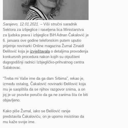
Sarajevo, 12.01.2021.
– Viši stručni saradnik
Sektora za izbjeglice i raseljena lica Ministarstva
za ljudska prava i izbjeglice BiH Adnan Čakalović je
6. januara ove godine telefonskim putem uputio
prijetnje novinarki Online magazina Žurnal Zinaidi
Đelilović koja je
izvještavala
o detaljima provođenja
konkursnih procedura nakon kojih su otpušteni
dugogodišnji radnici Izbjegličko-prihvatnog centra
Salakovac.
“Treba mi Vaše ime da ga dam Srbima”, rekao je,
između ostalog, Čakalović novinarki Đelilović koja
mu je saopštila da se njihov razgovor snima, a on
joj je uz psovke poručio da ga ne zanima šta će biti
objavljeno.
Kako piše Žurnal, iako se Đelilović ranije
predstavila Čakaloviću, on je uporno insistirao da
mu kaže svoje ime.