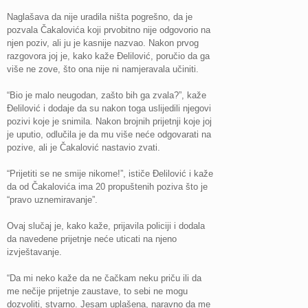
Naglašava da nije uradila ništa pogrešno, da je
pozvala Čakalovića koji prvobitno nije odgovorio na
njen poziv, ali ju je kasnije nazvao. Nakon prvog
razgovora joj je, kako kaže Đelilović, poručio da ga
više ne zove, što ona nije ni namjeravala učiniti.
“Bio je malo neugodan, zašto bih ga zvala?”, kaže
Đelilović i dodaje da su nakon toga uslijedili njegovi
pozivi koje je snimila. Nakon brojnih prijetnji koje joj
je uputio, odlučila je da mu više neće odgovarati na
pozive, ali je Čakalović nastavio zvati.
“Prijetiti se ne smije nikome!”, ističe Đelilović i kaže
da od Čakalovića ima 20 propuštenih poziva što je
“pravo uznemiravanje”.
Ovaj slučaj je, kako kaže, prijavila policiji i dodala
da navedene prijetnje neće uticati na njeno
izvještavanje.
“Da mi neko kaže da ne čačkam neku priču ili da
me nečije prijetnje zaustave, to sebi ne mogu
dozvoliti, stvarno. Jesam uplašena, naravno da me