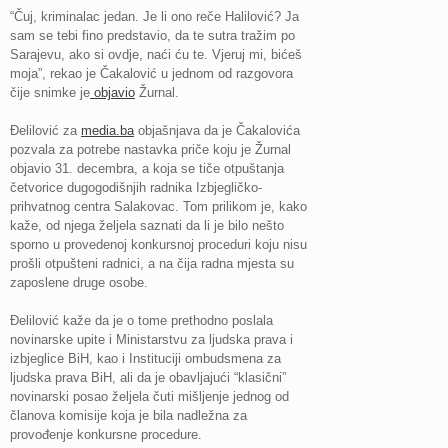
“Čuj, kriminalac jedan. Je li ono reče Halilović? Ja
sam se tebi fino predstavio, da te sutra tražim po
Sarajevu, ako si ovdje, naći ću te. Vjeruj mi, bićeš
moja”, rekao je Čakalović u jednom od razgovora
čije snimke je
objavio
Žurnal.
Đelilović za
media.ba
objašnjava da je Čakalovića
pozvala za potrebe nastavka priče koju je Žurnal
objavio 31. decembra, a koja se tiče otpuštanja
četvorice dugogodišnjih radnika Izbjegličko-
prihvatnog centra Salakovac. Tom prilikom je, kako
kaže, od njega željela saznati da li je bilo nešto
sporno u provedenoj konkursnoj proceduri koju nisu
prošli otpušteni radnici, a na čija radna mjesta su
zaposlene druge osobe.
Đelilović kaže da je o tome prethodno poslala
novinarske upite i Ministarstvu za ljudska prava i
izbjeglice BiH, kao i Instituciji ombudsmena za
ljudska prava BiH, ali da je obavljajući “klasični”
novinarski posao željela čuti mišljenje jednog od
članova komisije koja je bila nadležna za
provođenje konkursne procedure.