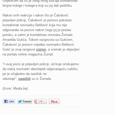
činjenicom da su je zbog ovog slučaja kontaktirale
brojne kolege i kolegice koji su joj dali podršku.
Nakon ovih reakcija i nakon što je Čakalović
prijavljen policiji, Čakalović je ponovo pokušao
kontaktirati novinarku Đelilović koja mu nije
odgovarala na pozive nakon čega joj je poslao
poruku, a zatim je kontaktirao novinara Žurnala
Amarilda Gutića. Tokom razgovora sa Gutićem,
Čakalović je ponovo vrijeđao novinarku Đelilović.
Gutić je ovaj razgovor
snimio
, a snimak je objavljen
na portalu online magazina Žurnal.
“I ovaj poziv je prijavljen policiji, od koje očekujemo
da našoj novinarki obezbijedi odgovarajuću zaštitu,
jer je očigledno da nasilnik ne
odustaje”,
saopštili
su iz Žurnala.
(Izvor: Media.ba)