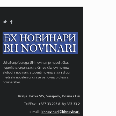
Udruženje/udruga BH novinari je nepolitička,
neprofitna organizacija čiji su članovi novinari,
slobodni novinari, studenti novinarstva i drugi
medijski uposlenici čija je osnovna profesija
novinarstvo.
Kralja Tvrtka 5/5, Sarajevo, Bosna i Hercegovina;
Tel/Fax: +387 33 223 818;+387 33 255 600
e-mail:
bhnovinari@bhnovinari.ba