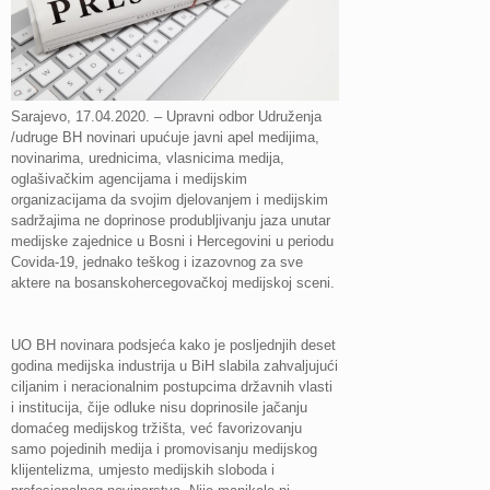
Sarajevo, 17.04.2020. – Upravni odbor Udruženja
/udruge BH novinari upućuje javni apel medijima,
novinarima, urednicima, vlasnicima medija,
oglašivačkim agencijama i medijskim
organizacijama da svojim djelovanjem i medijskim
sadržajima ne doprinose produbljivanju jaza unutar
medijske zajednice u Bosni i Hercegovini u periodu
Covida-19, jednako teškog i izazovnog za sve
aktere na bosanskohercegovačkoj medijskoj sceni.
UO BH novinara podsjeća kako je posljednjih deset
godina medijska industrija u BiH slabila zahvaljujući
ciljanim i neracionalnim postupcima državnih vlasti
i institucija, čije odluke nisu doprinosile jačanju
domaćeg medijskog tržišta, već favorizovanju
samo pojedinih medija i promovisanju medijskog
klijentelizma, umjesto medijskih sloboda i