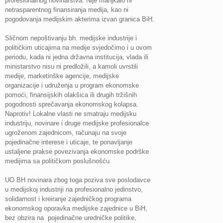
profesionalnog novinarstva. Nije manjkalo ni
netrasparentnog finansiranja medija, kao ni
pogodovanja medijskim akterima izvan granica BiH.
Sličnom nepoštivanju bh. medijske industrije i
političkim uticajima na medije svjedočimo i u ovom
periodu, kada ni jedna državna institucija, vlada ili
ministarstvo nisu ni predložili, a kamoli uvrstili
medije, marketinške agencije, medijske
organizacije i udruženja u program ekonomske
pomoći, finansijskih olakšica ili drugih tržišnih
pogodnosti sprečavanja ekonomskog kolapsa.
Naprotiv! Lokalne vlasti ne smatraju medijsku
industriju, novinare i druge medijske profesionalce
ugroženom zajednicom, računaju na svoje
pojedinačne interese i uticaje, te ponavljanje
ustaljene prakse povezivanja ekonomske podrške
medijima sa političkom poslušnošću.
UO BH novinara zbog toga poziva sve poslodavce
u medijskoj industriji na profesionalno jedinstvo,
solidarnost i kreiranje zajedničkog programa
ekonomskog oporavka medijske zajednice u BiH,
bez obzira na pojedinačne uredničke politike,