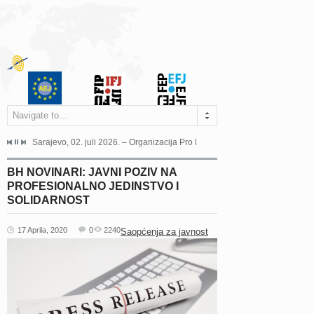
Navigate to...
jeća Grada Sarajeva povodom Dana Sarajeva dugogodišnjoj...
Sarajevo, 02. juli 2026. – Organizacija Pro Educa juče je uspješno održala 
Ankara, 19. juni 2026. – Preds
BH NOVINARI: JAVNI POZIV NA
PROFESIONALNO JEDINSTVO I
SOLIDARNOST
17 Aprila, 2020
0
2240
Saopćenja za javnost