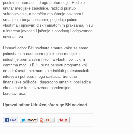
poslovne interese ili druge preferencije. Podjele
unutar medijske zajednice, različiti pristupi i
sukobljavanja, a naročito otpuštanja novinara i
smanjenje broja uposlenih, pogoduju jedino
vlastima i njihovim diskriminatornim praksama, nisu
u interesu javnosti i jačanja slobodnog i odgovornog
novinarstva.
Upravni odbor BH novinara smatra kako se samo
jedinstvenim nastupom cjelokupne medijske
industrije prema svim nivoima vlasti i političkim
centrima moći u BiH, te na osnovu programa koji
će odražavati minimum zajedničkih profesionalnih
interesa i potreba, mogu savladati trenutne
finansijske teškoće i dugoročno umanjiti posljedice
ekonomske krize izazvane pandemijom
koronavirusa.
Upravni odbor Udruženja/udruge BH novinari