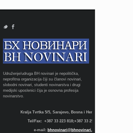
Udruženje/udruga BH novinari je nepolitička,
neprofitna organizacija čiji su članovi novinari,
slobodni novinari, studenti novinarstva i drugi
medijski uposlenici čija je osnovna profesija
novinarstvo.
Kralja Tvrtka 5/5, Sarajevo, Bosna i Hercegovina;
Tel/Fax: +387 33 223 818;+387 33 255 600
e-mail:
bhnovinari@bhnovinari.ba