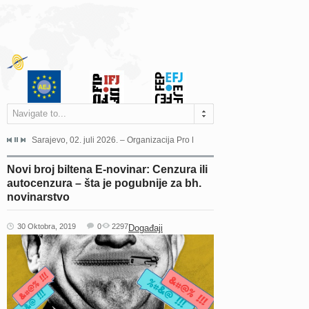
Navigate to...
jeća Grada Sarajeva povodom Dana Sarajeva dugogodišnjoj...
Sarajevo, 02. juli 2026. – Organizacija Pro Educa juče je uspješno održala 
Ankara, 19. juni 2026. – Preds
Novi broj biltena E-novinar: Cenzura ili
autocenzura – šta je pogubnije za bh.
novinarstvo
30 Oktobra, 2019
0
2297
Događaji