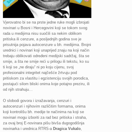
Vjerovatno bi se na prste jedne ruke mogli izbrojati
novinari u Bosni i Hercegovini koji se tokom svog
rada u medijima nisu suočili sa nekim oblikom
pritiska ili cenzure, a posljednjih godina sve je
prisutnija pojava autocenzure u bh. medijima. Brojni
urednici i novinari koji unaprijed znaju na koji način
trebaju oblikovati određeni medijski sadržaj, šta se
smije, a šta ne smije reći u prilogu ili tekstu, ko su
ti koji se „ne diraju“ ni po koju cijenu, svoj
profesionalni integritet najčešće žrtvuju pod
pritiskom za vlastitu i egzistenciju svojih porodica,
postajući silom bliski onima koje potajno preziru, ili
od njih strahuju…
O slobodi govora i izražavanja, cenzuri i
autocenzuri i njihovim različitim formama, onima
koji kontrolišu bh. medije te načinima na koji se
novinari mogu izboriti za rad bez pritiska i straha,
za ovaj broj E-novinara pišu bivša dugogodišnja
novinarka i urednica RTRS-a
Dragica Vukalo
,