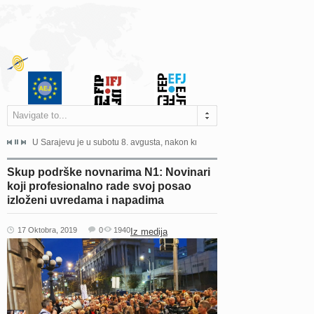
Navigate to...
ne odgovara na zahtjeve za pristup informacijama u zakonskom...
U Sarajevu je u subotu 8. avgusta, nakon kraće bolesti, preminuo istaknuti 
Sarajevo, 02. juli 2026. – Orga
Skup podrške novnarima N1: Novinari
koji profesionalno rade svoj posao
izloženi uvredama i napadima
17 Oktobra, 2019
0
1940
Iz medija