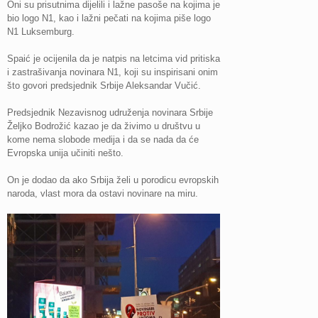
Oni su prisutnima dijelili i lažne pasoše na kojima je
bio logo N1, kao i lažni pečati na kojima piše logo
N1 Luksemburg.
Spaić je ocijenila da je natpis na letcima vid pritiska
i zastrašivanja novinara N1, koji su inspirisani onim
što govori predsjednik Srbije Aleksandar Vučić.
Predsjednik Nezavisnog udruženja novinara Srbije
Željko Bodrožić kazao je da živimo u društvu u
kome nema slobode medija i da se nada da će
Evropska unija učiniti nešto.
On je dodao da ako Srbija želi u porodicu evropskih
naroda, vlast mora da ostavi novinare na miru.