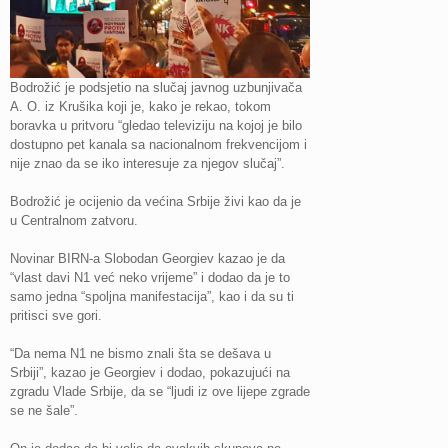
Bodrožić je podsjetio na slučaj javnog uzbunjivača
A. O. iz Krušika koji je, kako je rekao, tokom
boravka u pritvoru “gledao televiziju na kojoj je bilo
dostupno pet kanala sa nacionalnom frekvencijom i
nije znao da se iko interesuje za njegov slučaj”.
Bodrožić je ocijenio da većina Srbije živi kao da je
u Centralnom zatvoru.
Novinar BIRN-a Slobodan Georgiev kazao je da
“vlast davi N1 već neko vrijeme” i dodao da je to
samo jedna “spoljna manifestacija”, kao i da su ti
pritisci sve gori.
“Da nema N1 ne bismo znali šta se dešava u
Srbiji”, kazao je Georgiev i dodao, pokazujući na
zgradu Vlade Srbije, da se “ljudi iz ove lijepe zgrade
se ne šale”.