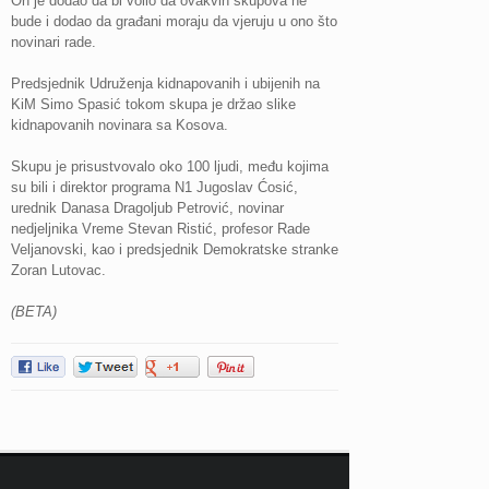
On je dodao da bi volio da ovakvih skupova ne
bude i dodao da građani moraju da vjeruju u ono što
novinari rade.
Predsjednik Udruženja kidnapovanih i ubijenih na
KiM Simo Spasić tokom skupa je držao slike
kidnapovanih novinara sa Kosova.
Skupu je prisustvovalo oko 100 ljudi, među kojima
su bili i direktor programa N1 Jugoslav Ćosić,
urednik Danasa Dragoljub Petrović, novinar
nedjeljnika Vreme Stevan Ristić, profesor Rade
Veljanovski, kao i predsjednik Demokratske stranke
Zoran Lutovac.
(BETA)