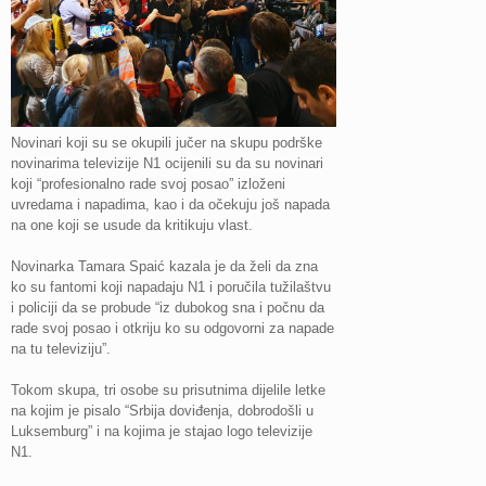
Novinari koji su se okupili jučer na skupu podrške
novinarima televizije N1 ocijenili su da su novinari
koji “profesionalno rade svoj posao” izloženi
uvredama i napadima, kao i da očekuju još napada
na one koji se usude da kritikuju vlast.
Novinarka Tamara Spaić kazala je da želi da zna
ko su fantomi koji napadaju N1 i poručila tužilaštvu
i policiji da se probude “iz dubokog sna i počnu da
rade svoj posao i otkriju ko su odgovorni za napade
na tu televiziju”.
Tokom skupa, tri osobe su prisutnima dijelile letke
na kojim je pisalo “Srbija doviđenja, dobrodošli u
Luksemburg” i na kojima je stajao logo televizije
N1.