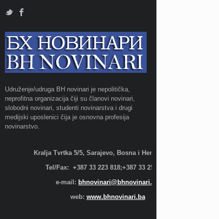
Udruženje/udruga BH novinari je nepolitička,
neprofitna organizacija čiji su članovi novinari,
slobodni novinari, studenti novinarstva i drugi
medijski uposlenici čija je osnovna profesija
novinarstvo.
Kralja Tvrtka 5/5, Sarajevo, Bosna i Hercegovina;
Tel/Fax: +387 33 223 818;+387 33 255 600
e-mail:
bhnovinari@bhnovinari.ba
web:
www.bhnovinari.ba