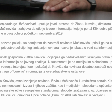
uženja/udruge
BH novinari
upućuje javni protest dr. Zlatku Kraviću, direktoru
ušinovića i zahtjeva da otkrije izvore informacija, koje je portal Klix dobio p
ene u ovoj bolnici početkom septembra 2019.
 pozvao policiju sa namjerom da zastraši novinara Mušinovića i prisili ga na ot
 prisustvo policije, legitimisanje novinara i davanje iskaza u vezi sa informac
ak gospodina Zlatka Kravića i ocjenjuje ga nedozvoljenim kršenjem prava na s
no informacija od javnog značaja. U suprotnosti je sa medijskim slobodama i
m vođenja intervjua, kao i pokušaj dr. Kravića da novinara dodatno zastraši no
u istragu o “curenju” informacija iz ove zdravstvene ustanove.
 Kravića javno izvinjenje novinaru Ervinu Mušinoviću i uredništvu portala Klix
e neimenovanih izvora i njihovu zaštitu, kao i medijskim slobodama općenito
inarske etike i evropskim standardima slobode izražavanja, uz obavezu njih
, uključujući i direktora Opće bolnice „Prim. dr. Abdulah Nakaš“ u Sarajevu.