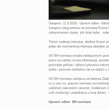
Sarajevo, 11.9.2019.- Upravni odbor Udr
Sarajevu zbog pritiska na novinara Ervina M
zdravstvenom stanju još dvije bebe, rođ
Tokom vođenja intervjua, direktor Kravić je
jedan dio novinarskog intervjua obavljen uz
UO BH novinara smatra nedopustivim postup
pravo na zaštitu izvora informacija, poseb
pozivanje policije i njihovo prisustvo toko
tužbe i pozivom tužilaštvu da se uključi 
UO BH novinara zahtijeva od doktora Zlatka
su u vezi sa pravom novinara na korištenj
zaštićeni zakonskim okvirom, kodeksom nov
svih institucija i pojedinaca u ovoj državi
Upravni odbor BH novinara