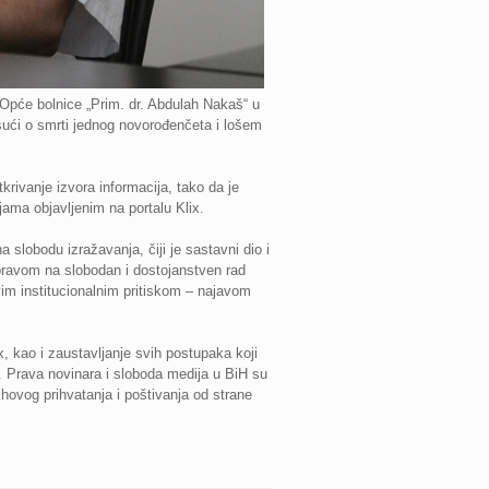
 Opće bolnice „Prim. dr. Abdulah Nakaš“ u
išući o smrti jednog novorođenčeta i lošem
krivanje izvora informacija, tako da je
ijama objavljenim na portalu Klix.
lobodu izražavanja, čiji je sastavni dio i
 pravom na slobodan i dostojanstven rad
vim institucionalnim pritiskom – najavom
, kao i zaustavljanje svih postupaka koji
. Prava novinara i sloboda medija u BiH su
ovog prihvatanja i poštivanja od strane