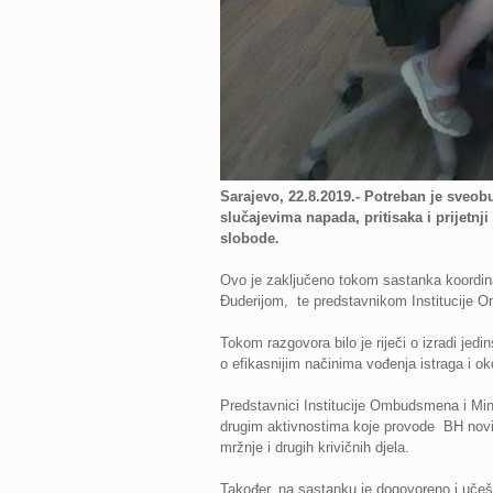
Sarajevo, 22.8.2019.- Potreban je sveobu
slučajevima napada, pritisaka i prijetnj
slobode.
Ovo je zaključeno tokom sastanka koordina
Đuderijom, te predstavnikom Institucije
Tokom razgovora bilo je riječi o izradi jed
o efikasnijim načinima vođenja istraga i 
Predstavnici Institucije Ombudsmena i Minis
drugim aktivnostima koje provode BH novina
mržnje i drugih krivičnih djela.
Također, na sastanku je dogovoreno i učeš