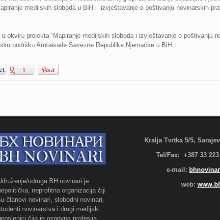
iranje medijskih sloboda u BiH i izvještavanje o poštivanju novinarskih prava
u u okviru projekta “Mapiranje medijskih sloboda i izvještavanje o poštivanju n
sijsku podršku Ambasade Savezne Republike Njemačke u BiH.
Kralja Tvrtka 5/5, Saraj
Tel/Fax: +387 33 223
e-mail:
bhnovinar
Udruženje/udruga BH novinari je
web:
www.bh
nepolitička, neprofitna organizacija čiji
su članovi novinari, slobodni novinari,
studenti novinarstva i drugi medijski
uposlenici čija je osnovna profesija