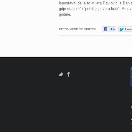
ispostaviti da je to Mileta Pavlović iz Banj
gdje stanuje” i “pobiti joj sve u kući”. Pro
godine.
RECOMMEND TO FRIENDS