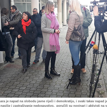
ra je napad na slobodu javne riječi i demokratiju, i svaki takav napad je
 nasilje i zastrašivanje nedospustivo, poručili su novinari i aktivisti na