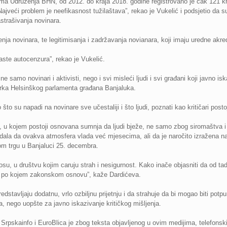
a Udruženja BHN, od 2012. do kraja 2018. godine registrovano je čak 121 kriv
ajveći problem je neefikasnost tužilaštava”, rekao je Vukelić i podsjetio da 
zastrašivanja novinara.
ja novinara, te legitimisanja i zadržavanja novianara, koji imaju uredne akredi
raste autocenzura”, rekao je Vukelić.
ne samo novinari i aktivisti, nego i svi misleći ljudi i svi građani koji javno i
torka Helsinškog parlamenta građana Banjaluka.
 što su napadi na novinare sve učestaliji i što ljudi, poznati kao kritičari pos
d, u kojem postoji osnovana sumnja da ljudi bježe, ne samo zbog siromaštva i 
odala da ovakva atmosfera vlada već mjesecima, ali da je naročito izražena nak
m trgu u Banjaluci 25. decembra.
su, u društvu kojim caruju strah i nesigurnost. Kako inače objasniti da od tad
 i po kojem zakonskom osnovu”, kaže Dardićeva.
dstavljaju dodatnu, vrlo ozbiljnu prijetnju i da strahuje da bi mogao biti po
va, nego uopšte za javno iskazivanje kritičkog mišljenja.
 Srpskainfo i EuroBlica je zbog teksta objavljenog u ovim medijima, telefonski