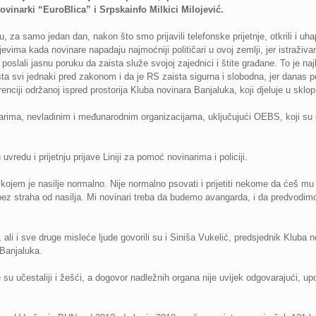
vinarki “EuroBlica” i Srpskainfo Milkici Milojević.
u, za samo jedan dan, nakon što smo prijavili telefonske prijetnje, otkrili i uhap
jevima kada novinare napadaju najmoćniji političari u ovoj zemlji, jer istraživ
poslali jasnu poruku da zaista služe svojoj zajednici i štite građane. To je naj
sta svi jednaki pred zakonom i da je RS zaista sigurna i slobodna, jer danas 
renciji održanoj ispred prostorija Kluba novinara Banjaluka, koji djeluje u skl
ima, nevladinim i međunarodnim organizacijama, uključujući OEBS, koji su osud
redu i prijetnju prijave Liniji za pomoć novinarima i policiji.
 kojem je nasilje normalno. Nije normalno psovati i prijetiti nekome da ćeš mu
, bez straha od nasilja. Mi novinari treba da budemo avangarda, i da predvodimo
li i sve druge misleće ljude govorili su i Siniša Vukelić, predsjednik Kluba 
Banjaluka.
 su učestaliji i žešći, a dogovor nadležnih organa nije uvijek odgovarajući, up