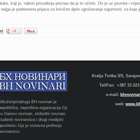
aluke, koji je, nakon privođenja priznao da je to učinio. On je uz psovke i vrije
tiv nejga je podnesena prijava za krivično djelo ugrožavanja sigurnosti, za koje 
Kralja Tvrtka 5/5, Saraj
Tel/Fax: +387 33 223
e-mail:
bhnovinar
Udruženje/udruga BH novinari je
web:
www.bh
nepolitička, neprofitna organizacija čiji
su članovi novinari, slobodni novinari,
studenti novinarstva i drugi medijski
uposlenici čija je osnovna profesija
novinarstvo.