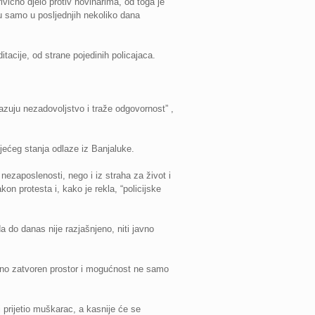
ično djelo protiv novinarima, od toga je
su samo u posljednjih nekoliko dana
tacije, od strane pojedinih policajaca.
skazuju nezadovoljstvo i traže odgovornost” ,
tojećeg stanja odlaze iz Banjaluke.
nezaposlenosti, nego i iz straha za život i
on protesta i, kako je rekla, “policijske
a do danas nije razjašnjeno, niti javno
tpuno zatvoren prostor i mogućnost ne samo
 prijetio muškarac, a kasnije će se