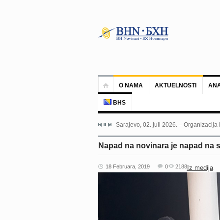
O NAMA
AKTUELNOSTI
ANA
BHS
Sarajevo, 02. juli 2026. – Organizacija
Napad na novinara je napad na s
18 Februara, 2019
0
2188
Iz medija