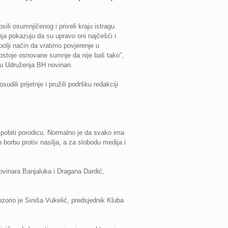
sili osumnjičenog i priveli kraju istragu.
anja pokazuju da su upravo oni najčešći i
bolji način da vratimo povjerenje u
postoje osnovane sumnje da nije baš tako”,
opu Udruženja BH novinari.
ili prijetnje i pružili podršku redakciji
 pobiti porodicu. Normalno je da svako ima
 borbu protiv nasilja, a za slobodu medija i
novinara Banjaluka i Dragana Dardić,
ozorio je Siniša Vukelić, predsjednik Kluba