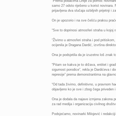
“Prema podacima Linije za pomoć novinarim
samo 27 odsto riješeno u korist novinara. N
prijavljena dva slučaja ozbiljnih prijetnji i 
On je upozorio i na sve češću praksu praćen
“Sve to doprinosi atmosferi straha u kojoj 
“Živimo u atmosferi straha i pod pritiskom, 
ocijenila je Dragana Dardić, izvršna direk
Ona je podsjetila da je izuzetno loš znak to
“Pitam se kakva je to država, entitet i gra
sigurnost porodice”, rekla je Dardićeva i d
represije” prema demonstrantima na glavno
“Od tada živimo, definitivno, u pravnom hao
objavljeno ko je sve i zbog čega priveden
Ona je dodala da najave izmjena zakona pre
za rad medija i organizacija civilnog društ
Podsjećamo, novinarki Milojević i redakciji