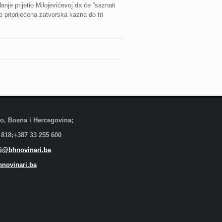
đanje prijetio Milojevićevoj da će “saznati
je priprijećena zatvorska kazna do tri
evo, Bosna i Hercegovina;
 818;+387 33 255 600
i@bhnovinari.ba
novinari.ba