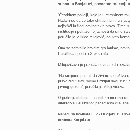
subotu u Banjaluci, povodom prijetnji no
“Čestititam policiji, koja je u rekordnom rok
Nadam se da će tako efikasni biti i u sluča
najžešći kršioci novinarskih prava. Time bi 
institucije i pokažemo javnosti da smo zai
poručila je Milkica Milojević, na pres konfe
Ona se zahvalila brojnim građanima, novinar
EuroBlica i portala Srpskainfo.
Milojevićeva je pozvala novinare da svaku uv
“Ne smijemo pristati da živimo u društvu u
pravo raditi svoj posao i iznijeti svoj stav
javnog govora”, poručila je Milojevićeva.
O gušenju slobode i napadima na novinare, a
direktorka Helsinškog parlamenta građana 
Napadi na novinare u RS i u cijeloj BiH sve
novinara Banjaluka.