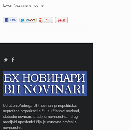
Izvor: Nezavisne novine
Udruženje/udruga BH novinari je nepolitička,
neprofitna organizacija čiji su članovi novinari,
slobodni novinari, studenti novinarstva i drugi
medijski uposlenici čija je osnovna profesija
novinarstvo.