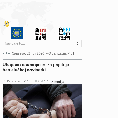
Navigate to...
jeća Grada Sarajeva povodom Dana Sarajeva dugogodišnjoj...
Sarajevo, 02. juli 2026. – Organizacija Pro Educa juče je uspješno održala 
Ankara, 19. juni 2026. – Preds
Uhapšen osumnjičeni za prijetnje
banjalučkoj novinarki
15 Februara, 2019
0
1819
Iz medija