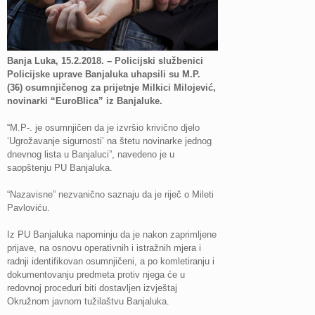
Banja Luka, 15.2.2018. – Policijski službenici
Policijske uprave Banjaluka uhapsili su M.P.
(36) osumnjičenog za prijetnje Milkici Milojević,
novinarki “EuroBlica” iz Banjaluke.
“M.P-. je osumnjičen da je izvršio krivično djelo
‘Ugrožavanje sigurnosti’ na štetu novinarke jednog
dnevnog lista u Banjaluci”, navedeno je u
saopštenju PU Banjaluka.
“Nazavisne” nezvanično saznaju da je riječ o Mileti
Pavloviću.
Iz PU Banjaluka napominju da je nakon zaprimljene
prijave, na osnovu operativnih i istražnih mjera i
radnji identifikovan osumnjičeni, a po komletiranju i
dokumentovanju predmeta protiv njega će u
redovnoj proceduri biti dostavljen izvještaj
Okružnom javnom tužilaštvu Banjaluka.