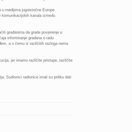
ra u medijima jugoistočne Europe
je komunikacijskih kanala između
gućiti građanima da grade povjerenje u
čaja informiranje građana o radu
uđem, a o čemu iz različitih razloga nema
cija, jer imamo različite pristupe, različite
. Sudionici radionice imali su priliku dati