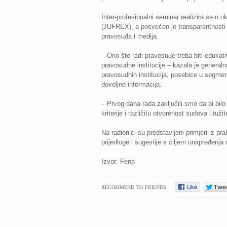
Inter-profesionalni seminar realizira se u
(JUFREX), a posvećen je transparentnosti 
pravosuđa i medija.
– Ono što radi pravosuđe treba biti edukativ
pravosudne institucije – kazala je general
pravosudnih institucija, posebice u segment
dovoljno informacija.
– Prvog dana rada zaključili smo da bi bilo 
kriterije i različitu otvorenost sudova i tu
Na radionici su predstavljeni primjeri iz pr
prijedloge i sugestije s ciljem unapređenja
Izvor: Fena
RECOMMEND TO FRIENDS