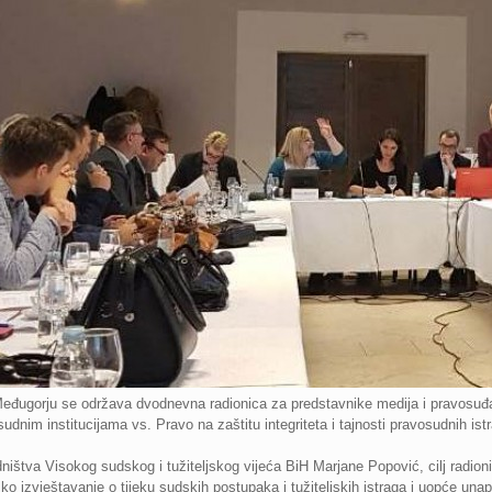
gorju se održava dvodnevna radionica za predstavnike medija i pravosuđa 
dnim institucijama vs. Pravo na zaštitu integriteta i tajnosti pravosudnih ist
ištva Visokog sudskog i tužiteljskog vijeća BiH Marjane Popović, cilj radioni
sko izvještavanje o tijeku sudskih postupaka i tužiteljskih istraga i uopće una