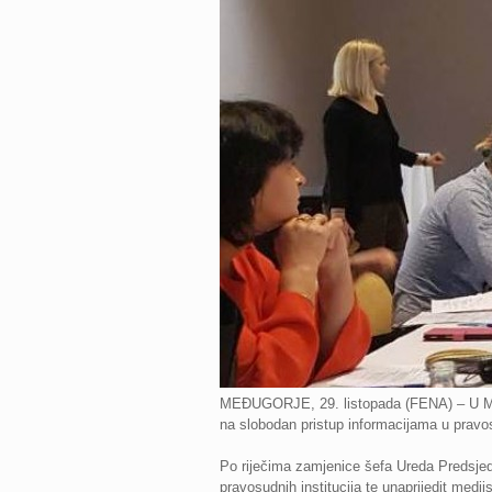
MEĐUGORJE, 29. listopada (FENA) – U Među
na slobodan pristup informacijama u pravosu
Po riječima zamjenice šefa Ureda Predsjedn
pravosudnih institucija te unaprijedit medij