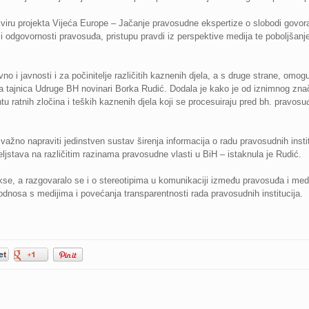
 okviru projekta Vijeća Europe – Jačanje pravosudne ekspertize o slobodi govo
i odgovornosti pravosuđa, pristupu pravdi iz perspektive medija te poboljšan
no i javnosti i za počinitelje različitih kaznenih djela, a s druge strane, omo
na tajnica Udruge BH novinari Borka Rudić. Dodala je kako je od iznimnog zna
u ratnih zločina i teških kaznenih djela koji se procesuiraju pred bh. pravos
važno napraviti jedinstven sustav širenja informacija o radu pravosudnih institu
žiteljstava na različitim razinama pravosudne vlasti u BiH – istaknula je Rudić.
akse, a razgovaralo se i o stereotipima u komunikaciji između pravosuđa i medija
 odnosa s medijima i povećanja transparentnosti rada pravosudnih institucija.