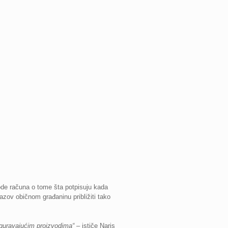
ode računa o tome šta potpisuju kada
zazov običnom građaninu približiti tako
iguravajućim proizvodima“
– ističe Naris