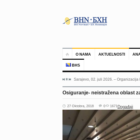
O NAMA
AKTUELNOSTI
ANA
BHS
Sarajevo, 02. juli 2026. – Organizacija
Osiguranje- neistražena oblast z
27 Oktobra, 2018
0
1671
Događaji