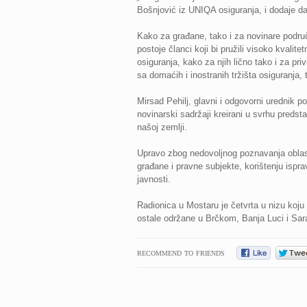
Bošnjović iz UNIQA osiguranja, i dodaje da
Kako za građane, tako i za novinare područ
postoje članci koji bi pružili visoko kvalit
osiguranja, kako za njih lično tako i za pri
sa domaćih i inostranih tržišta osiguranja, 
Mirsad Pehilj, glavni i odgovorni urednik po
novinarski sadržaji kreirani u svrhu predsta
našoj zemlji.
Upravo zbog nedovoljnog poznavanja oblasti
građane i pravne subjekte, korištenju ispr
javnosti.
Radionica u Mostaru je četvrta u nizu koju
ostale održane u Brčkom, Banja Luci i Sar
RECOMMEND TO FRIENDS