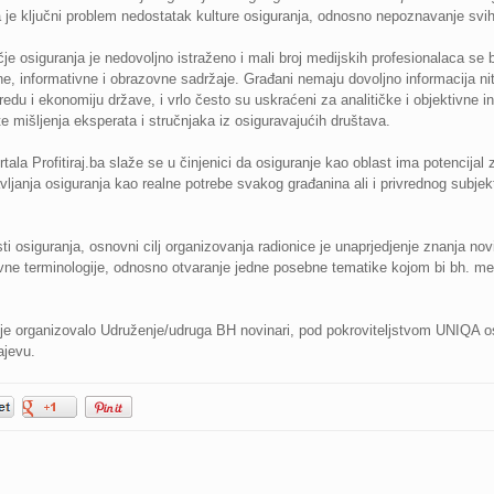
 je ključni problem nedostatak kulture osiguranja, odnosno nepoznavanje svih 
je osiguranja je nedovoljno istraženo i mali broj medijskih profesionalaca se
etne, informativne i obrazovne sadržaje. Građani nemaju dovoljno informacija nit
vredu i ekonomiju države, i vrlo često su uskraćeni za analitičke i objektivne in
te mišljenja eksperata i stručnjaka iz osiguravajućih društava.
rtala Profitiraj.ba slaže se u činjenici da osiguranje kao oblast ima potencijal 
vljanja osiguranja kao realne potrebe svakog građanina ali i privrednog subjekt
 osiguranja, osnovni cilj organizovanja radionice je unaprjedjenje znanja nov
avne terminologije, odnosno otvaranje jedne posebne tematike kojom bi bh. med
 je organizovalo Udruženje/udruga BH novinari, pod pokroviteljstvom UNIQA os
ajevu.