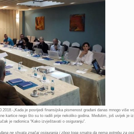
0.2018.-„Kada je posrijedi finansijska pismenost građani danas mnogo više v
e kartice nego što su to radili prije nekoliko godina. Međutim, još uvijek je i
učak je radionica “Kako izvještavati o osiguranju”.
ađana ne shvata značaj osiguranja i zbog toga smatra da nema potrebu za os