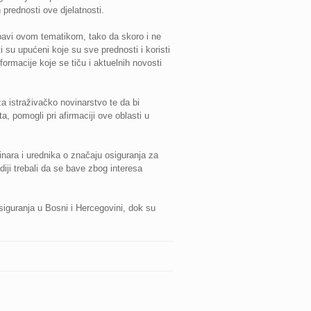
prednosti ove djelatnosti.
 bavi ovom tematikom, tako da skoro i ne
i su upućeni koje su sve prednosti i koristi
formacije koje se tiču i aktuelnih novosti
za istraživačko novinarstvo te da bi
a, pomogli pri afirmaciji ove oblasti u
inara i urednika o značaju osiguranja za
iji trebali da se bave zbog interesa
iguranja u Bosni i Hercegovini, dok su