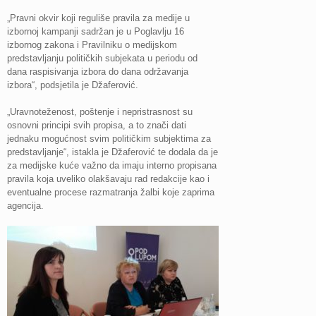
„Pravni okvir koji reguliše pravila za medije u
izbornoj kampanji sadržan je u Poglavlju 16
izbornog zakona i Pravilniku o medijskom
predstavljanju političkih subjekata u periodu od
dana raspisivanja izbora do dana održavanja
izbora“, podsjetila je Džaferović.
„Uravnoteženost, poštenje i nepristrasnost su
osnovni principi svih propisa, a to znači dati
jednaku mogućnost svim političkim subjektima za
predstavljanje“, istakla je Džaferović te dodala da je
za medijske kuće važno da imaju interno propisana
pravila koja uveliko olakšavaju rad redakcije kao i
eventualne procese razmatranja žalbi koje zaprima
agencija.