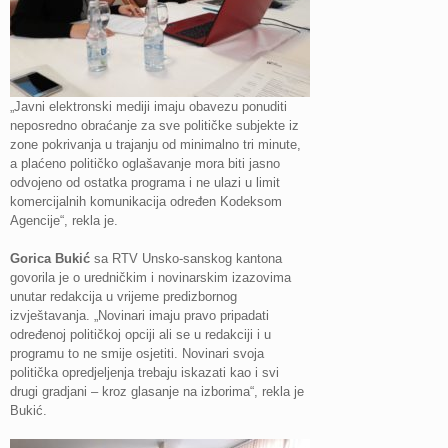
„Javni elektronski mediji imaju obavezu ponuditi
neposredno obraćanje za sve političke subjekte iz
zone pokrivanja u trajanju od minimalno tri minute,
a plaćeno političko oglašavanje mora biti jasno
odvojeno od ostatka programa i ne ulazi u limit
komercijalnih komunikacija određen Kodeksom
Agencije“, rekla je.
Gorica Bukić
sa RTV Unsko-sanskog kantona
govorila je o uredničkim i novinarskim izazovima
unutar redakcija u vrijeme predizbornog
izvještavanja. „Novinari imaju pravo pripadati
određenoj političkoj opciji ali se u redakciji i u
programu to ne smije osjetiti. Novinari svoja
politička opredjeljenja trebaju iskazati kao i svi
drugi gradjani – kroz glasanje na izborima“, rekla je
Bukić.