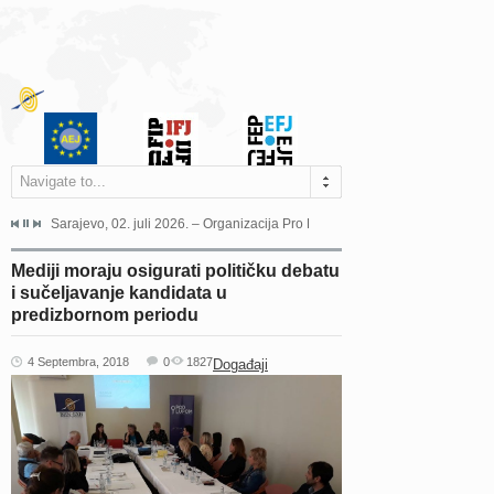
Navigate to...
jeća Grada Sarajeva povodom Dana Sarajeva dugogodišnjoj...
Sarajevo, 02. juli 2026. – Organizacija Pro Educa juče je uspješno održala 
Ankara, 19. juni 2026. – Preds
Mediji moraju osigurati političku debatu
i sučeljavanje kandidata u
predizbornom periodu
4 Septembra, 2018
0
1827
Događaji