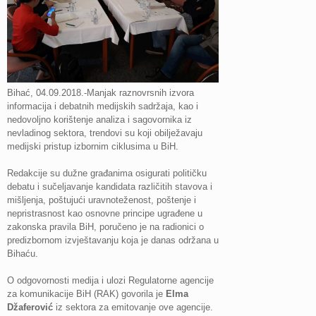
Bihać, 04.09.2018.-Manjak raznovrsnih izvora
informacija i debatnih medijskih sadržaja, kao i
nedovoljno korištenje analiza i sagovornika iz
nevladinog sektora, trendovi su koji obilježavaju
medijski pristup izbornim ciklusima u BiH.
Redakcije su dužne građanima osigurati političku
debatu i sučeljavanje kandidata različitih stavova i
mišljenja, poštujući uravnoteženost, poštenje i
nepristrasnost kao osnovne principe ugrađene u
zakonska pravila BiH, poručeno je na radionici o
predizbornom izvještavanju koja je danas održana u
Bihaću.
O odgovornosti medija i ulozi Regulatorne agencije
za komunikacije BiH (RAK) govorila je
Elma
Džaferović
iz sektora za emitovanje ove agencije.