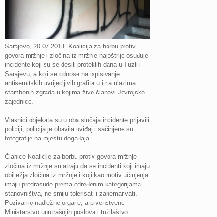
Sarajevo, 20.07.2018.-Koalicija za borbu protiv
govora mržnje i zločina iz mržnje najoštrije osuđuje
incidente koji su se desili proteklih dana u Tuzli i
Sarajevu, a koji se odnose na ispisivanje
antisemitskih uvrijedljivih grafita u i na ulazima
stambenih zgrada u kojima žive članovi Jevrejske
zajednice.
Vlasnici objekata su u oba slučaja incidente prijavili
policiji, policija je obavila uviđaj i sačinjene su
fotografije na mjestu događaja.
Članice Koalicije za borbu protiv govora mržnje i
zločina iz mržnje smatraju da se incidenti koji imaju
obilježja zločina iz mržnje i koji kao motiv učinjenja
imaju predrasude prema određenim kategorijama
stanovništva, ne smiju tolerisati i zanemarivati.
Pozivamo nadležne organe, a prvenstveno
Ministarstvo unutrašnjih poslova i tužilaštvo