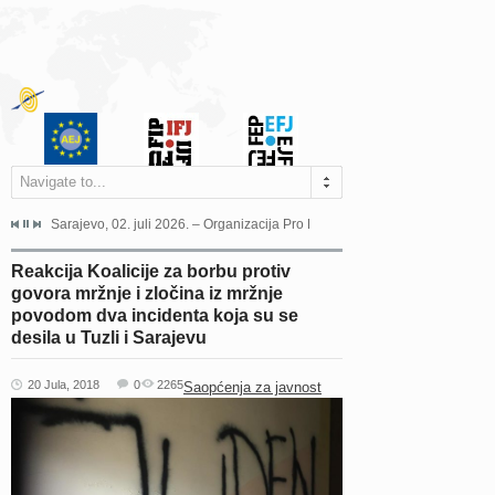
Navigate to...
jeća Grada Sarajeva povodom Dana Sarajeva dugogodišnjoj...
Sarajevo, 02. juli 2026. – Organizacija Pro Educa juče je uspješno održala 
Ankara, 19. juni 2026. – Preds
Reakcija Koalicije za borbu protiv
govora mržnje i zločina iz mržnje
povodom dva incidenta koja su se
desila u Tuzli i Sarajevu
20 Jula, 2018
0
2265
Saopćenja za javnost