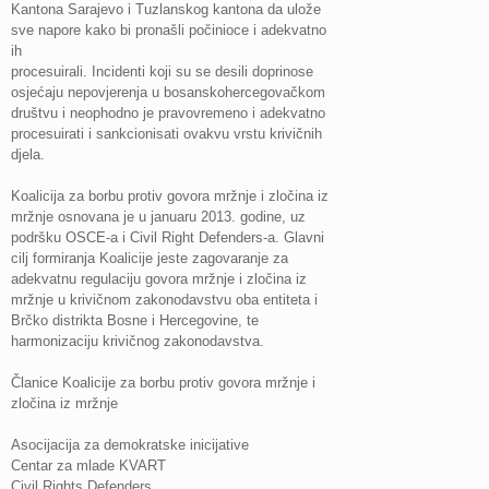
Kantona Sarajevo i Tuzlanskog kantona da ulože
sve napore kako bi pronašli počinioce i adekvatno
ih
procesuirali. Incidenti koji su se desili doprinose
osjećaju nepovjerenja u bosanskohercegovačkom
društvu i neophodno je pravovremeno i adekvatno
procesuirati i sankcionisati ovakvu vrstu krivičnih
djela.
Koalicija za borbu protiv govora mržnje i zločina iz
mržnje osnovana je u januaru 2013. godine, uz
podršku OSCE-a i Civil Right Defenders-a. Glavni
cilj formiranja Koalicije jeste zagovaranje za
adekvatnu regulaciju govora mržnje i zločina iz
mržnje u krivičnom zakonodavstvu oba entiteta i
Brčko distrikta Bosne i Hercegovine, te
harmonizaciju krivičnog zakonodavstva.
Članice Koalicije za borbu protiv govora mržnje i
zločina iz mržnje
Asocijacija za demokratske inicijative
Centar za mlade KVART
Civil Rights Defenders