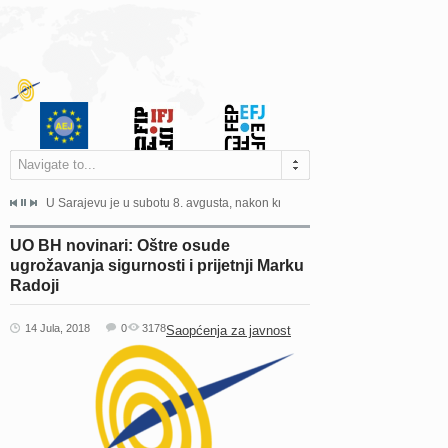
Navigate to...
ne odgovara na zahtjeve za pristup informacijama u zakonskom...
U Sarajevu je u subotu 8. avgusta, nakon kraće bolesti, preminuo istaknuti 
Sarajevo, 02. juli 2026. – Orga
UO BH novinari: Oštre osude
ugrožavanja sigurnosti i prijetnji Marku
Radoji
14 Jula, 2018
0
3178
Saopćenja za javnost