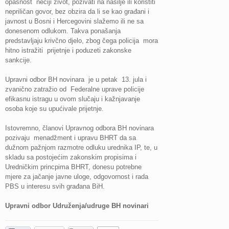
opasnost nečiji život, pozivati na nasilje ili koristiti
nepriličan govor, bez obzira da li se kao građani i
javnost u Bosni i Hercegovini slažemo ili ne sa
donesenom odlukom. Takva ponašanja
predstavljaju krivčno djelo, zbog čega policija mora
hitno istražiti prijetnje i poduzeti zakonske
sankcije.
Upravni odbor BH novinara je u petak 13. jula i
zvanično zatražio od Federalne uprave policije
efikasnu istragu u ovom slučaju i kažnjavanje
osoba koje su upućivale prijetnje.
Istovremno, članovi Upravnog odbora BH novinara
pozivaju menadžment i upravu BHRT da sa
dužnom pažnjom razmotre odluku urednika IP, te, u
skladu sa postojećim zakonskim propisima i
Uredničkim princpima BHRT, donesu potrebne
mjere za jačanje javne uloge, odgovornost i rada
PBS u interesu svih građana BiH.
Upravni odbor Udruženja/udruge BH novinari