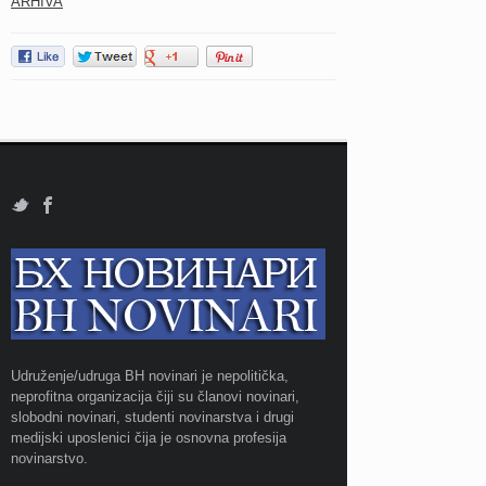
ARHIVA
Udruženje/udruga BH novinari je nepolitička,
neprofitna organizacija čiji su članovi novinari,
slobodni novinari, studenti novinarstva i drugi
medijski uposlenici čija je osnovna profesija
novinarstvo.