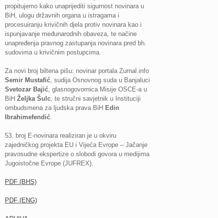
propitujemo kako unaprijediti sigurnost novinara u
BiH, ulogu državnih organa u istragama i
procesuiranju krivičnih djela protiv novinara kao i
ispunjavanje međunarodnih obaveza, te načine
unapređenja pravnog zastupanja novinara pred bh.
sudovima u krivičnim postupcima.
Za novi broj biltena pišu: novinar portala Zurnal.info
Semir Mustafić
, sudija Osnovnog suda u Banjaluci
Svetozar Bajić
, glasnogovornica Misije OSCE-a u
BiH
Željka Šulc
, te stručni savjetnik u Instituciji
ombudsmena za ljudska prava BiH
Edin
Ibrahimefendić
.
53. broj E-novinara realiziran je u okviru
zajedničkog projekta EU i Vijeća Evrope – Jačanje
pravosudne ekspertize o slobodi govora u medijima
Jugoistočne Evrope (JUFREX).
PDF (BHS)
PDF (ENG)