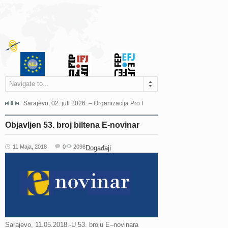
Navigate to...
jeća Grada Sarajeva povodom Dana Sarajeva dugogodišnjoj...
Sarajevo, 02. juli 2026. – Organizacija Pro Educa juče je uspješno održala 
Ankara, 19. juni 2026. – Preds
Objavljen 53. broj biltena E-novinar
11 Maja, 2018
0
2098
Događaji
Sarajevo, 11.05.2018.-U 53. broju E–novinara