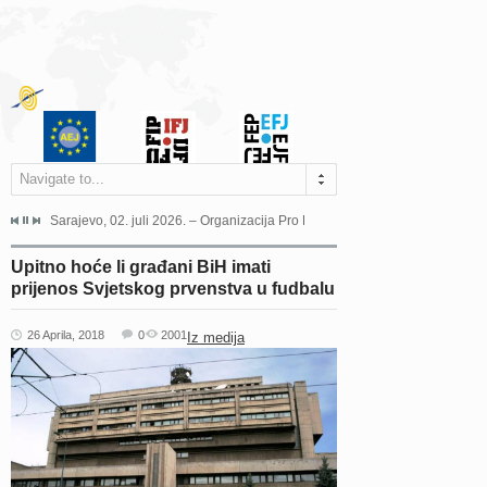
Navigate to...
jeća Grada Sarajeva povodom Dana Sarajeva dugogodišnjoj...
Sarajevo, 02. juli 2026. – Organizacija Pro Educa juče je uspješno održala 
Ankara, 19. juni 2026. – Preds
Upitno hoće li građani BiH imati
prijenos Svjetskog prvenstva u fudbalu
26 Aprila, 2018
0
2001
Iz medija