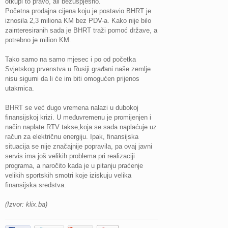
otkupi to pravo, ali bezuspješno.
Početna prodajna cijena koju je postavio BHRT je
iznosila 2,3 miliona KM bez PDV-a. Kako nije bilo
zainteresiranih sada je BHRT traži pomoć države, a
potrebno je milion KM.
Tako samo na samo mjesec i po od početka
Svjetskog prvenstva u Rusiji građani naše zemlje
nisu sigurni da li će im biti omogućen prijenos
utakmica.
BHRT se već dugo vremena nalazi u dubokoj
finansijskoj krizi. U međuvremenu je promijenjen i
način naplate RTV takse,koja se sada naplaćuje uz
račun za električnu energiju. Ipak, finansijska
situacija se nije značajnije popravila, pa ovaj javni
servis ima još velikih problema pri realizaciji
programa, a naročito kada je u pitanju praćenje
velikih sportskih smotri koje iziskuju velika
finansijska sredstva.
(Izvor: klix.ba)