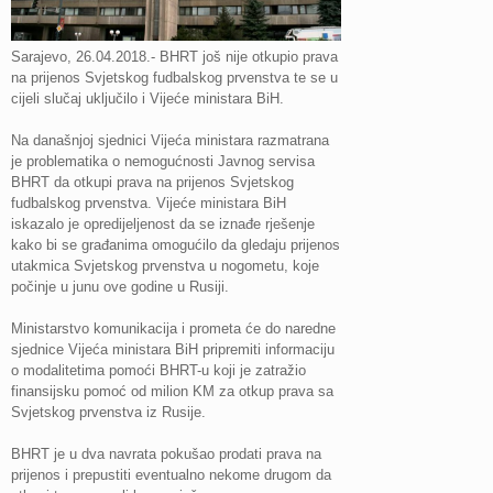
Sarajevo, 26.04.2018.- BHRT još nije otkupio prava
na prijenos Svjetskog fudbalskog prvenstva te se u
cijeli slučaj uključilo i Vijeće ministara BiH.
Na današnjoj sjednici Vijeća ministara razmatrana
je problematika o nemogućnosti Javnog servisa
BHRT da otkupi prava na prijenos Svjetskog
fudbalskog prvenstva. Vijeće ministara BiH
iskazalo je opredijeljenost da se iznađe rješenje
kako bi se građanima omogućilo da gledaju prijenos
utakmica Svjetskog prvenstva u nogometu, koje
počinje u junu ove godine u Rusiji.
Ministarstvo komunikacija i prometa će do naredne
sjednice Vijeća ministara BiH pripremiti informaciju
o modalitetima pomoći BHRT-u koji je zatražio
finansijsku pomoć od milion KM za otkup prava sa
Svjetskog prvenstva iz Rusije.
BHRT je u dva navrata pokušao prodati prava na
prijenos i prepustiti eventualno nekome drugom da