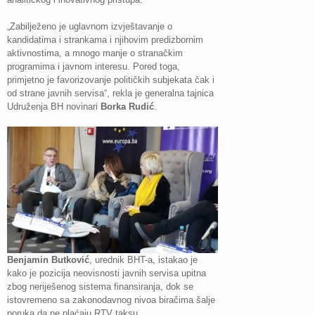
„Zabilježeno je uglavnom izvještavanje o
kandidatima i strankama i njihovim predizbornim
aktivnostima, a mnogo manje o stranačkim
programima i javnom interesu. Pored toga,
primjetno je favorizovanje političkih subjekata čak i
od strane javnih servisa“, rekla je generalna tajnica
Udruženja BH novinari
Borka Rudić
.
Benjamin Butković
, urednik BHT-a, istakao je
kako je pozicija neovisnosti javnih servisa upitna
zbog neriješenog sistema finansiranja, dok se
istovremeno sa zakonodavnog nivoa biračima šalje
poruka da ne plaćaju RTV taksu.