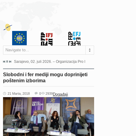
Navigate to...
jeća Grada Sarajeva povodom Dana Sarajeva dugogodišnjoj...
Sarajevo, 02. juli 2026. – Organizacija Pro Educa juče je uspješno održala 
Ankara, 19. juni 2026. – Preds
Slobodni i fer mediji mogu doprinijeti
poštenim izborima
21 Marta, 2018
0
2939
Događaji