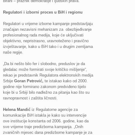
birani – praznik demokratije i ljudskih prava.
Regulatori i izborni proces u BiH i regionu
Regulatori u vrijeme izborne kampanje predstavljaju
značajan nezavisni mehanizam za obezbjeđivanje
profesionalnog rada medija, koje će uključivati
objektivno, nepristrasno, uravnoteženo i pravično
izvještavanje, kako u BiH tako i u drugim zemljama
naše regije.
„Da bi nešto bilo fer i slobodno, preduslov je da
gledalac može formirati svoje kritičko mišljenje“,
rekao je predstavnik Regulatora elektronskih medija
Srbije
Goran Petrović,
te istakao kako od 2000.
godine nije formirano zakonom predviđeno tijelo
koje bi u Srbiji bilo nadležno za pitanja kao što su
ravnopravnost i zaštita ličnosti.
Helena
Mandić
iz Regulatorne agencije za
komunikacije BiH istakla je kako su intervencije
ove institucije konstanta od 2006. godine, kao da
sve vrijeme traje predizborna kampanja. „Onih
zvaničnih mjesec dana predizborne kampanje je za