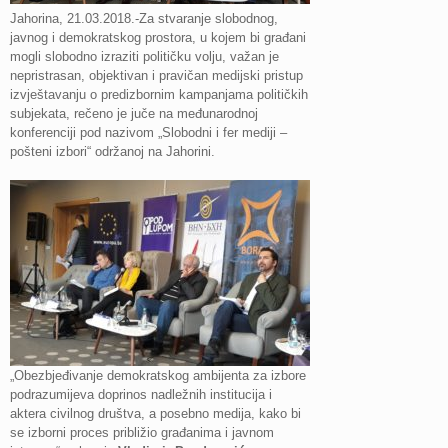
Jahorina, 21.03.2018.-Za stvaranje slobodnog,
javnog i demokratskog prostora, u kojem bi građani
mogli slobodno izraziti političku volju, važan je
nepristrasan, objektivan i pravičan medijski pristup
izvještavanju o predizbornim kampanjama političkih
subjekata, rečeno je juče na međunarodnoj
konferenciji pod nazivom „Slobodni i fer mediji –
pošteni izbori“ održanoj na Jahorini.
„Obezbjeđivanje demokratskog ambijenta za izbore
podrazumijeva doprinos nadležnih institucija i
aktera civilnog društva, a posebno medija, kako bi
se izborni proces približio građanima i javnom