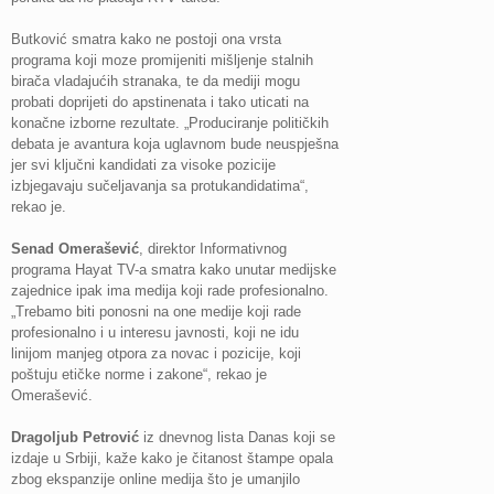
Butković smatra kako ne postoji ona vrsta
programa koji moze promijeniti mišljenje stalnih
birača vladajućih stranaka, te da mediji mogu
probati doprijeti do apstinenata i tako uticati na
konačne izborne rezultate. „Produciranje političkih
debata je avantura koja uglavnom bude neuspješna
jer svi ključni kandidati za visoke pozicije
izbjegavaju sučeljavanja sa protukandidatima“,
rekao je.
Senad Omerašević
, direktor Informativnog
programa Hayat TV-a smatra kako unutar medijske
zajednice ipak ima medija koji rade profesionalno.
„Trebamo biti ponosni na one medije koji rade
profesionalno i u interesu javnosti, koji ne idu
linijom manjeg otpora za novac i pozicije, koji
poštuju etičke norme i zakone“, rekao je
Omerašević.
Dragoljub Petrović
iz dnevnog lista Danas koji se
izdaje u Srbiji, kaže kako je čitanost štampe opala
zbog ekspanzije online medija što je umanjilo