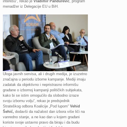
interesu“, rekao je
Vladimir Pandurević
, program
menadžer iz Delegacije EU u BiH.
Uloga javnih servisa, ali i drugih medija, je izuzetno
značajna u periodu izborne kampanje. Mediji imaju
zadatak da objektivno i nepristrasno informišu
građane o izbornoj kampanji političkih subjekata,
kako bi se istim omogućilo da slobodno izraze
svoju izbornu volju“, rekao je predsjednik
Strateškog odbora Koalicije „Pod lupom“
Vehid
Šehić,
dodavši da nažalost dan izbora više liči na
vanredno stanje, a ne kao dan u kojem građani
koriste svoje ustavno pravo da biraju i da budu