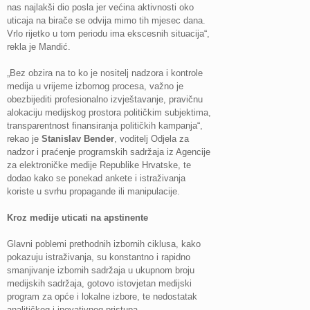
nas najlakši dio posla jer većina aktivnosti oko
uticaja na birače se odvija mimo tih mjesec dana.
Vrlo rijetko u tom periodu ima ekscesnih situacija“,
rekla je Mandić.
„Bez obzira na to ko je nositelj nadzora i kontrole
medija u vrijeme izbornog procesa, važno je
obezbijediti profesionalno izvještavanje, pravičnu
alokaciju medijskog prostora političkim subjektima,
transparentnost finansiranja političkih kampanja“,
rekao je
Stanislav Bender
, voditelj Odjela za
nadzor i praćenje programskih sadržaja iz Agencije
za elektroničke medije Republike Hrvatske, te
dodao kako se ponekad ankete i istraživanja
koriste u svrhu propagande ili manipulacije.
Kroz medije uticati na apstinente
Glavni poblemi prethodnih izbornih ciklusa, kako
pokazuju istraživanja, su konstantno i rapidno
smanjivanje izbornih sadržaja u ukupnom broju
medijskih sadržaja, gotovo istovjetan medijski
program za opće i lokalne izbore, te nedostatak
analitičkog i inovativnog pristupa.