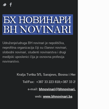
Udruženje/udruga BH novinari je nepolitička,
neprofitna organizacija čiji su članovi novinari,
slobodni novinari, studenti novinarstva i drugi
medijski uposlenici čija je osnovna profesija
novinarstvo.
Kralja Tvrtka 5/5, Sarajevo, Bosna i Hercegovina;
Tel/Fax: +387 33 223 818;+387 33 255 600
e-mail:
bhnovinari@bhnovinari.ba
web:
www.bhnovinari.ba