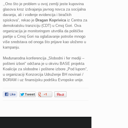
,,Ono što je problem u ovoj zemlji jeste kupovina
glasova kroz izdvajanja javnog novca za socijalna
davanja, ali i vođenje evidencija i biračkih
spiskova“, rekao je
Dragan Koprivica
iz Centra za
demokratsku tranziciju (CDT) u Crnoj Gori. Ova
organizacija je monitoringom utvrdila da političke
partije u Crnoj Gori na oglašavanje potroše mnogo
više sredstava od onoga što prijave kao uloženo u
kampanju.
Međunarodna konferencija „Slobodni i fer mediji –
pošteni izbori“ održana je u okviru BASE projekta
Koalicije za slobodne i poštene izbore „Pod lupom“,
u organizaciji Konzorcija Udruženje BH novinari /
BORAM i uz finansijsku podršku Evropske unije.