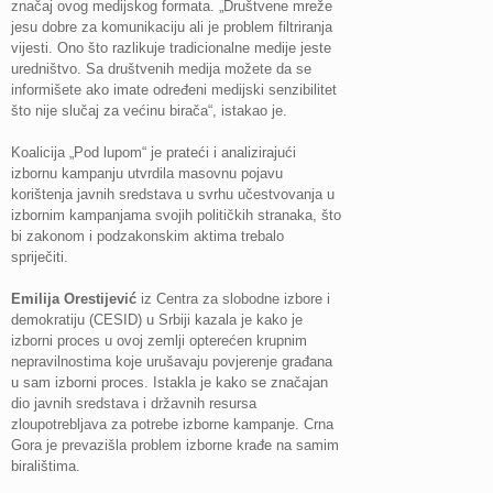
značaj ovog medijskog formata. „Društvene mreže
jesu dobre za komunikaciju ali je problem filtriranja
vijesti. Ono što razlikuje tradicionalne medije jeste
uredništvo. Sa društvenih medija možete da se
informišete ako imate određeni medijski senzibilitet
što nije slučaj za većinu birača“, istakao je.
Koalicija „Pod lupom“ je prateći i analizirajući
izbornu kampanju utvrdila masovnu pojavu
korištenja javnih sredstava u svrhu učestvovanja u
izbornim kampanjama svojih političkih stranaka, što
bi zakonom i podzakonskim aktima trebalo
spriječiti.
Emilija Orestijević
iz Centra za slobodne izbore i
demokratiju (CESID) u Srbiji kazala je kako je
izborni proces u ovoj zemlji opterećen krupnim
nepravilnostima koje urušavaju povjerenje građana
u sam izborni proces. Istakla je kako se značajan
dio javnih sredstava i državnih resursa
zloupotrebljava za potrebe izborne kampanje. Crna
Gora je prevazišla problem izborne krađe na samim
biralištima.