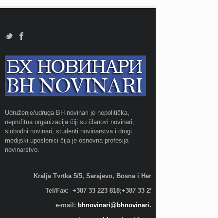
Udruženje/udruga BH novinari je nepolitička,
neprofitna organizacija čiji su članovi novinari,
slobodni novinari, studenti novinarstva i drugi
medijski uposlenici čija je osnovna profesija
novinarstvo.
Kralja Tvrtka 5/5, Sarajevo, Bosna i Hercegovina;
Tel/Fax: +387 33 223 818;+387 33 255 600
e-mail:
bhnovinari@bhnovinari.ba