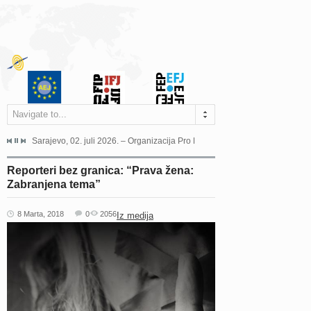
Navigate to...
jeća Grada Sarajeva povodom Dana Sarajeva dugogodišnjoj...
Sarajevo, 02. juli 2026. – Organizacija Pro Educa juče je uspješno održala 
Ankara, 19. juni 2026. – Preds
Reporteri bez granica: “Prava žena:
Zabranjena tema”
8 Marta, 2018
0
2056
Iz medija