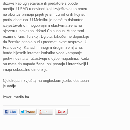
države kao ugnjetavače ili predatore slobode
medija. U SAD-u novinari koji izvještavaju o pravu
na abortus primaju prijetnje smrću od onih koji su
protiv abortusa. U Meksiku je naročito riskantno
izvještavati o mnogobrojnim ubistvima žena na
sjeveru u saveznoj državi Chihuahua. Autoritarni
režimi u Kini, Turskoj, Egiptu, također ne dopuštaju
da ženska pitanja budu predmet javne rasprave. U
Francuskoj, Kanadi i mnogim drugim zemljama,
horde bijesnih internet koristika vode kampanje
protiv novinara i učestvuju u cyber-napadima. Kada
su mete tih napada žene, oni postaju i intenzivniji i
imaju seksualnu dimenziju.
Cjelokupan izvještaj na engleskom jeziku dostupan
je
ovdje
.
Izvor:
media.ba