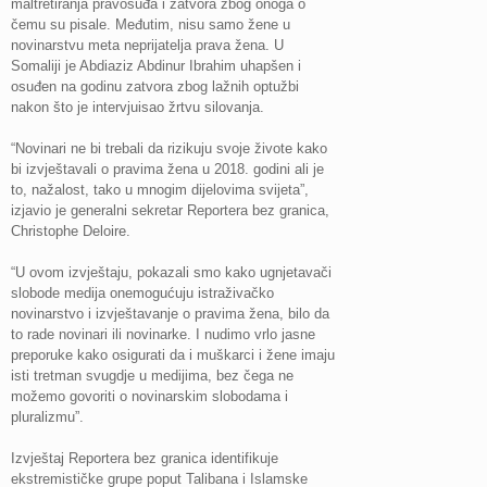
maltretiranja pravosuđa i zatvora zbog onoga o
čemu su pisale. Međutim, nisu samo žene u
novinarstvu meta neprijatelja prava žena. U
Somaliji je Abdiaziz Abdinur Ibrahim uhapšen i
osuđen na godinu zatvora zbog lažnih optužbi
nakon što je intervjuisao žrtvu silovanja.
“Novinari ne bi trebali da rizikuju svoje živote kako
bi izvještavali o pravima žena u 2018. godini ali je
to, nažalost, tako u mnogim dijelovima svijeta”,
izjavio je generalni sekretar Reportera bez granica,
Christophe Deloire.
“U ovom izvještaju, pokazali smo kako ugnjetavači
slobode medija onemogućuju istraživačko
novinarstvo i izvještavanje o pravima žena, bilo da
to rade novinari ili novinarke. I nudimo vrlo jasne
preporuke kako osigurati da i muškarci i žene imaju
isti tretman svugdje u medijima, bez čega ne
možemo govoriti o novinarskim slobodama i
pluralizmu”.
Izvještaj Reportera bez granica identifikuje
ekstremističke grupe poput Talibana i Islamske