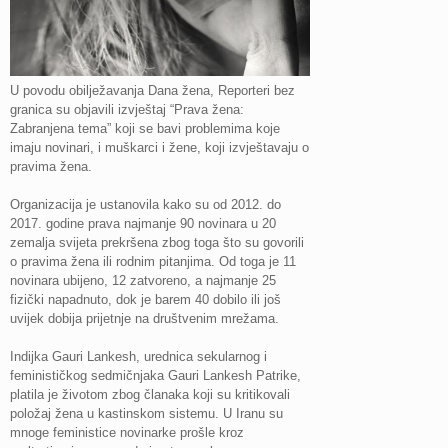
U povodu obilježavanja Dana žena, Reporteri bez
granica su objavili izvještaj “Prava žena:
Zabranjena tema” koji se bavi problemima koje
imaju novinari, i muškarci i žene, koji izvještavaju o
pravima žena.
Organizacija je ustanovila kako su od 2012. do
2017. godine prava najmanje 90 novinara u 20
zemalja svijeta prekršena zbog toga što su govorili
o pravima žena ili rodnim pitanjima. Od toga je 11
novinara ubijeno, 12 zatvoreno, a najmanje 25
fizički napadnuto, dok je barem 40 dobilo ili još
uvijek dobija prijetnje na društvenim mrežama.
Indijka Gauri Lankesh, urednica sekularnog i
feminističkog sedmičnjaka Gauri Lankesh Patrike,
platila je životom zbog članaka koji su kritikovali
položaj žena u kastinskom sistemu. U Iranu su
mnoge feministice novinarke prošle kroz