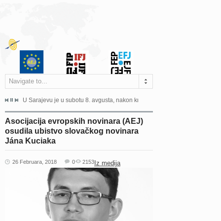
Navigate to...
ne odgovara na zahtjeve za pristup informacijama u zakonskom...
U Sarajevu je u subotu 8. avgusta, nakon kraće bolesti, preminuo istaknuti 
Sarajevo, 02. juli 2026. – Orga
Asocijacija evropskih novinara (AEJ)
osudila ubistvo slovačkog novinara
Jána Kuciaka
26 Februara, 2018
0
2153
Iz medija