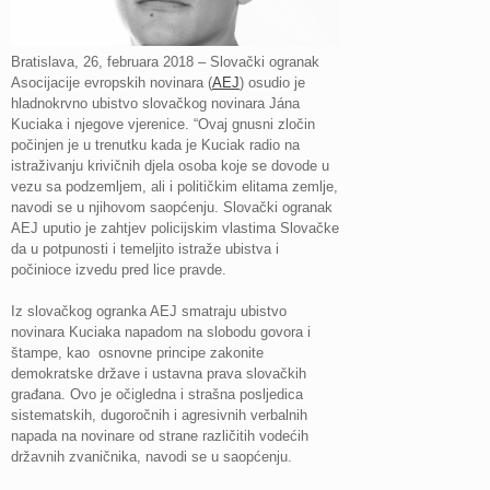
Bratislava, 26, februara 2018 – Slovački ogranak
Asocijacije evropskih novinara (
AEJ
) osudio je
hladnokrvno ubistvo slovačkog novinara Jána
Kuciaka i njegove vjerenice. “Ovaj gnusni zločin
počinjen je u trenutku kada je Kuciak radio na
istraživanju krivičnih djela osoba koje se dovode u
vezu sa podzemljem, ali i političkim elitama zemlje,
navodi se u njihovom saopćenju. Slovački ogranak
AEJ uputio je zahtjev policijskim vlastima Slovačke
da u potpunosti i temeljito istraže ubistva i
počinioce izvedu pred lice pravde.
Iz slovačkog ogranka AEJ smatraju ubistvo
novinara Kuciaka napadom na slobodu govora i
štampe, kao osnovne principe zakonite
demokratske države i ustavna prava slovačkih
građana. Ovo je očigledna i strašna posljedica
sistematskih, dugoročnih i agresivnih verbalnih
napada na novinare od strane različitih vodećih
državnih zvaničnika, navodi se u saopćenju.