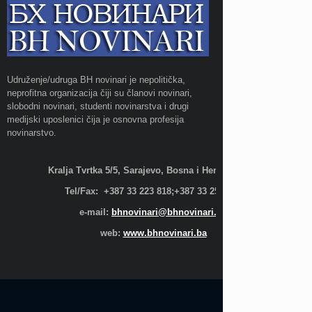
Udruženje/udruga BH novinari je nepolitička,
neprofitna organizacija čiji su članovi novinari,
slobodni novinari, studenti novinarstva i drugi
medijski uposlenici čija je osnovna profesija
novinarstvo.
Kralja Tvrtka 5/5, Sarajevo, Bosna i Hercegovina;
Tel/Fax: +387 33 223 818;+387 33 255 600
e-mail:
bhnovinari@bhnovinari.ba
web:
www.bhnovinari.ba