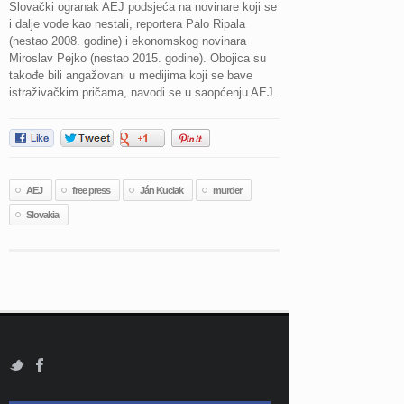
Slovački ogranak AEJ podsjeća na novinare koji se
i dalje vode kao nestali, reportera Palo Ripala
(nestao 2008. godine) i ekonomskog novinara
Miroslav Pejko (nestao 2015. godine). Obojica su
takođe bili angažovani u medijima koji se bave
istraživačkim pričama, navodi se u saopćenju AEJ.
AEJ
free press
Ján Kuciak
murder
Slovakia