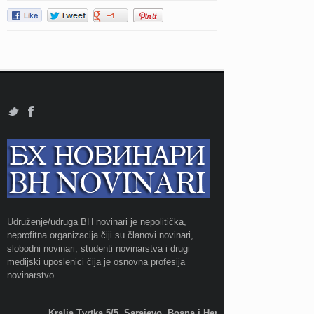
Udruženje/udruga BH novinari je nepolitička,
neprofitna organizacija čiji su članovi novinari,
slobodni novinari, studenti novinarstva i drugi
medijski uposlenici čija je osnovna profesija
novinarstvo.
Kralja Tvrtka 5/5, Sarajevo, Bosna i Hercegovina;