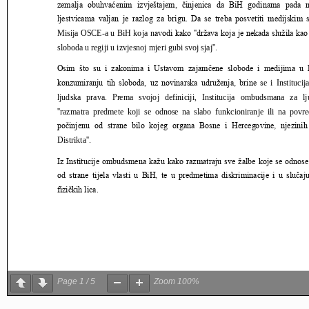
Page
1
/
5
Zoom
100%