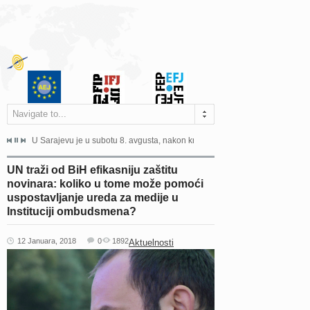
Navigate to...
ne odgovara na zahtjeve za pristup informacijama u zakonskom...
U Sarajevu je u subotu 8. avgusta, nakon kraće bolesti, preminuo istaknuti 
Sarajevo, 02. juli 2026. – Orga
UN traži od BiH efikasniju zaštitu
novinara: koliko u tome može pomoći
uspostavljanje ureda za medije u
Instituciji ombudsmena?
12 Januara, 2018
0
1892
Aktuelnosti