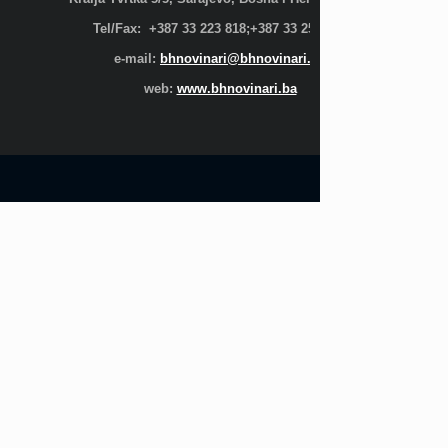
Tel/Fax: +387 33 223 818;+387 33 255 600
e-mail:
bhnovinari@bhnovinari.ba
web:
www.bhnovinari.ba