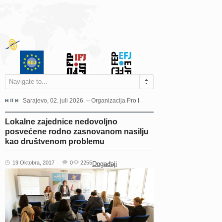
Navigate to...
jeća Grada Sarajeva povodom Dana Sarajeva dugogodišnjoj...
Sarajevo, 02. juli 2026. – Organizacija Pro Educa juče je uspješno održala 
Ankara, 19. juni 2026. – Preds
Lokalne zajednice nedovoljno
posvećene rodno zasnovanom nasilju
kao društvenom problemu
19 Oktobra, 2017
0
2255
Događaji