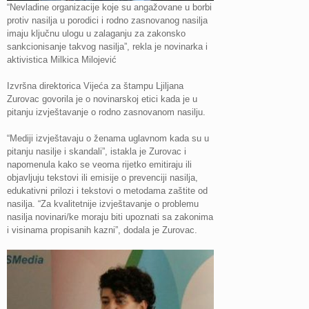
“Nevladine organizacije koje su angažovane u borbi
protiv nasilja u porodici i rodno zasnovanog nasilja
imaju ključnu ulogu u zalaganju za zakonsko
sankcionisanje takvog nasilja”, rekla je novinarka i
aktivistica Milkica Milojević
Izvršna direktorica Vijeća za štampu Ljiljana
Zurovac govorila je o novinarskoj etici kada je u
pitanju izvještavanje o rodno zasnovanom nasilju.
“Mediji izvještavaju o ženama uglavnom kada su u
pitanju nasilje i skandali”, istakla je Zurovac i
napomenula kako se veoma rijetko emitiraju ili
objavljuju tekstovi ili emisije o prevenciji nasilja,
edukativni prilozi i tekstovi o metodama zaštite od
nasilja. “Za kvalitetnije izvještavanje o problemu
nasilja novinari/ke moraju biti upoznati sa zakonima
i visinama propisanih kazni”, dodala je Zurovac.