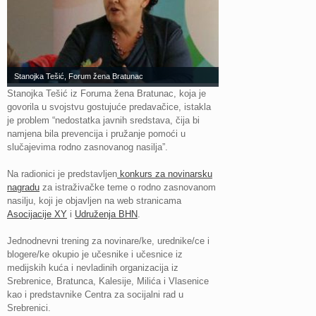
Stanojka Tešić, Forum žena Bratunac
Stanojka Tešić iz Foruma žena Bratunac, koja je
govorila u svojstvu gostujuće predavačice, istakla
je problem “nedostatka javnih sredstava, čija bi
namjena bila prevencija i pružanje pomoći u
slučajevima rodno zasnovanog nasilja”.
Na radionici je predstavljen
konkurs za novinarsku
nagradu
za istraživačke teme o rodno zasnovanom
nasilju, koji je objavljen na web stranicama
Asocijacije XY
i
Udruženja BHN
.
Jednodnevni trening za novinare/ke, urednike/ce i
blogere/ke okupio je učesnike i učesnice iz
medijskih kuća i nevladinih organizacija iz
Srebrenice, Bratunca, Kalesije, Milića i Vlasenice
kao i predstavnike Centra za socijalni rad u
Srebrenici.