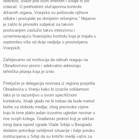
obaveze, izlaze pod istim imenom i izdaje ih isti
izdavač. U prethodnim slučajevima kontrole
državnih organa, Vranjske su poštovale njihove
odluke i postupale po donijetim rešenjima.” Nejasno
je zašto bi privredni subjekat sa takvim
poslovanjem zaslužio takvu intenzivnu i
uznemiravajuću finansijsku kontrolu koja je trajala u
septembru više od dvije nedjelje u prostorijama
Vranjskih.
Zahtijevamo od institucija da odmah reaguju na
Obradovićevo pismo i adekvatno adresiraju
tehnička pitanja koja je iznio.
Prekjučer je delegacija novinara iz regiona posjetila
Obradovića u Vranju kako bi izrazila solidarnost.
Iako je to razumljivo u ovom specifičnom
kontekstu, štrajk glađu ne bi trebao da bude metod
borbe za slobodu medija; zbog previsoke cijene
koju bi time platio jedan izuzetno ugledan novinar u
ime svojih kolega. Građanski protest koji je održan
istog dana ispred zgrade Vlade Srbije u Beogradu
dodatno potvrđuje ozbiljnost situacije i šalje poruku
institucijama u Srbiji da su kritički mediji važni za