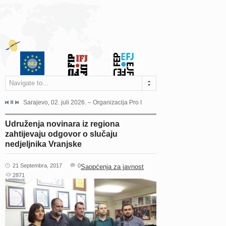
Navigate to...
jeća Grada Sarajeva povodom Dana Sarajeva dugogodišnjoj...
Sarajevo, 02. juli 2026. – Organizacija Pro Educa juče je uspješno održala 
Ankara, 19. juni 2026. – Preds
Udruženja novinara iz regiona
zahtijevaju odgovor o slučaju
nedjeljnika Vranjske
21 Septembra, 2017
0
Saopćenja za javnost
2871