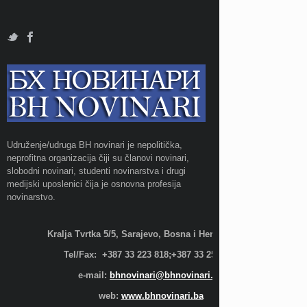
Udruženje/udruga BH novinari je nepolitička,
neprofitna organizacija čiji su članovi novinari,
slobodni novinari, studenti novinarstva i drugi
medijski uposlenici čija je osnovna profesija
novinarstvo.
Kralja Tvrtka 5/5, Sarajevo, Bosna i Hercegovina;
Tel/Fax: +387 33 223 818;+387 33 255 600
e-mail:
bhnovinari@bhnovinari.ba
web:
www.bhnovinari.ba