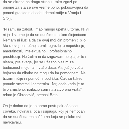
da se okrene na drugu stranu i tako zgazi po
onome za šta se sve vreme borio, pokušavajući da
pomeri granice slobode i demokratije u Vranju i
Srbiji.
“Nisam, na žalost, imao mnogo upeha u tome. Ni vi
ni ja. I vreme je da se suočimo sa tom činjenicom.
Nemam ni iluzija da će ovaj moj čin promeniti bilo
šta u ovoj nesrećnoj zemlji ogrezloj u nepoštenju,
amoralnosti, intelektualnoj i profesionalnoj
prostituciji. Ne želim ni da izigravam heroja jer to i
nisam, pre svega, jer se užasno plašim za
budućnost moje, ali i vaše dece. Ali, još je veća
bojazan da nikako ne mogu da im pomognem. Ne
tražim ničiju ni pomoć ni podršku. Čak ću takve
ponude smatrati licemernim. Jer, onda kada je to
bilo smisleno, nailazio sam na zatvorena vrata”,
rekao je Obradović, prenosi Beta.
On je dodao da je to samo postupak očajnog
čoveka, novinara, oca i supruga, koji je nemoćan
da se suoči sa realnošću na koju se polako svi
navikavaju.