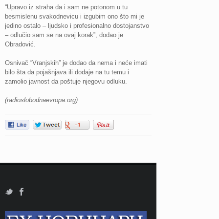
“Upravo iz straha da i sam ne potonom u tu
besmislenu svakodnevicu i izgubim ono što mi je
jedino ostalo – ljudsko i profesionalno dostojanstvo
– odlučio sam se na ovaj korak”, dodao je
Obradović.
Osnivač “Vranjskih” je dodao da nema i neće imati
bilo šta da pojašnjava ili dodaje na tu temu i
zamolio javnost da poštuje njegovu odluku.
(radioslobodnaevropa.org)