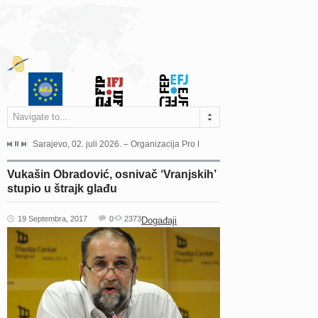
Navigate to...
jeća Grada Sarajeva povodom Dana Sarajeva dugogodišnjoj...
Sarajevo, 02. juli 2026. – Organizacija Pro Educa juče je uspješno održala 
Ankara, 19. juni 2026. – Preds
Vukašin Obradović, osnivač ‘Vranjskih’
stupio u štrajk glađu
19 Septembra, 2017
0
2373
Događaji