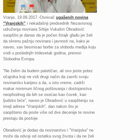
Vranje, 19.09.2017.-Osnivač
ugašenih novina
“Vranjskih”
i nekadašnji predsednik Nezavisnog
udruženja novinara Srbije Vukašin Obradović
saopštio je danas da je počeo štrajk glađu jer želi
da skrenu pažnju novinara i javnosti na, kako je
naveo, sav besmisao borbe za slobodu medija koju
vodi u poslednjih tridesetak godina, prenosi
Slobodna Evropa.
“Ne želim da budem patetičan, ali ovo jeste potez
očajnika koji ne vidi drugi način da završi svoju
novinarsku karijeru a da, u isto vreme, zadrži
makar minimum ličnog poštovanja i dostojanstva
neophodnog da bih se osećao kao čovek, kao
ljudsko biće”, naveo je Obradović u saopštenju sa
imejl adrese “Vranjskih”, dan nakon što je
saopšteno da posle više od dve decenije te novine
prestaju da postoje.
Obradović je dodao da novinarstvo i “Vranjske” ne
može da odvoji od ostatka svog života i da ne želi