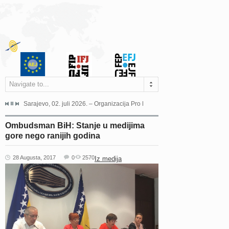
Navigate to...
jeća Grada Sarajeva povodom Dana Sarajeva dugogodišnjoj...
Sarajevo, 02. juli 2026. – Organizacija Pro Educa juče je uspješno održala 
Ankara, 19. juni 2026. – Preds
Ombudsman BiH: Stanje u medijima
gore nego ranijih godina
28 Augusta, 2017
0
2570
Iz medija