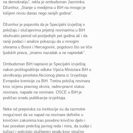
na demokratiju“, rekla je ombudsman Jasminka
Džumhur, „Stanje u medijima u BiH na mnogo je
lošijem nivou danas nego ranijih godina“.
Džumhur je pojasnila da je Specijalni izvještaj o
položaju i slučajevima prijetnji novinarima u BiH
obuhvatio period od posljednjih pet godina ali i da
raniji podaci i analize pokazuju da u mnogim
sferama u Bosni i Hercegovini, pogotovo što se tiče
ljudskih prava, „imamo nazadak a ne napredak“.
Ombudsman BiH napravio je Specijalni izvještaj
nakon prošlogodišnje odluke Vijeća Ministara BiH o
utvrđivanju prioriteta Akcionog plana iz Izvještaja
Evropske komisije za BiH. Tretira položaj novinara
kroz ocjenu pravnog okvira, radno-pravni status
novinara, napade na novinare. OSCE u BiH je
podržao izradu publikacije izvještaja.
Neke od preporuka za institucije su da razmotre
mogućnost da se napad na novinare definiše u
krivičnim zakonima kao posebno krivično djelo i
kao poseban prekršaj javnog reda i mira, da sudije i
tužioci i policijski službenici prođu kroz stručno