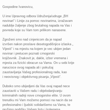
Gospodine Ivanovicu,
U ime Upravnog odbora Udruženja/udruge „BH
novinari“ i Linije za pomoc novinarima, izražavam
nadublje žaljenje zbog brutalnog napada na Vas i
povreda koje su Vam tom prilikom nanasene.
Zgroženi smo nad cinjenicom da je napad
izvršen nakon proslave desetogodišnjice izlaska „
Vijesti“ i na mjestu na kojem je vec ubijen jedan
novinar i pretucen poznati crnogorski
književnik. Znakovit je, dakle, izbor vremena i
mjesta za fizicki obracun sa Vama. On u sebi krije
narucioce ovog napada ali i pokušaj
zaustavljanja Vašeg profesionalnog rada, kao
i neovisnog i objektivnog pisanja „Vijesti“.
Duboko smo ubijedjeni da Vas ovaj napad nece
zaustaviti u Vašem radu i objelodanjivanju
kriminalnih radnji nove crnogorske elite. U ovom
trenutku mi Vam možemo pomoci na nacin da se
profesionalno i ljudski solidarišemo sa Vama, te
pružimo podršku Vašem listu i kolegama