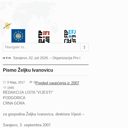
Navigate to...
jeća Grada Sarajeva povodom Dana Sarajeva dugogodišnjoj...
Sarajevo, 02. juli 2026. – Organizacija Pro Educa juče je uspješno održala 
Ankara, 19. juni 2026. – Preds
Pismo Željku Ivanovicu
9 Maja, 2017
0
Pregled saopćenja iz 2007
1945
REDAKCIJA LISTA “VIJESTI”
PODGORICA
CRNA GORA
za gospodina Željka Ivanovica, direktora Vijesti –
Sarajevo, 3. septembra 2007.