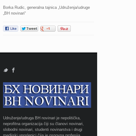
Borka Rudic, generalna tajnica „Udruženja/udruge
„BH novinari“
Udruženje/udruga BH novinari je nepolitička,
neprofitna organizacija čiji su članovi novinari,
slobodni novinari, studenti novinarstva i drugi
medijski uposlenici čija je osnovna profesija