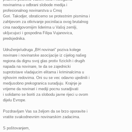
novinarima u odbrani slobode medija i
profesionalnog novinarstva u Crnoj
Gori. Takodjer, obraticemo se protestnim pismima i
zahtjevom za otkrivanje pocinilaca ovog brutalnog
cina naodgovornijim liderima u Vašoj zemlji,
ukljucujuci i gospodina Filipa Vujanovica,
predsjednika.
Udruženje/udruga „BH novinari“ poziva kolege
novinare i novinarske asocijacije iz cijelog našeg
regiona da dignu svoj glas protiv fizickih i drugih
napada na novinare, te da se zajednicki
suprotstave vladajucim elitama i kriminalcima u
njihovim redovima. Oni su se vec odavno ujedinili i
medjusobno prekogranica suradjuju. Krajnje je
vrijeme da novinari i mediji pocnu suradjivati
i solidarno se boriti za slobodu javne rijeci u ovom
dijelu Evrope.
Pozdravljam Vas sa željom da se brzo oporavite i
vratite svakodnevnim novinarskim zadacima.
S poštovanjem,