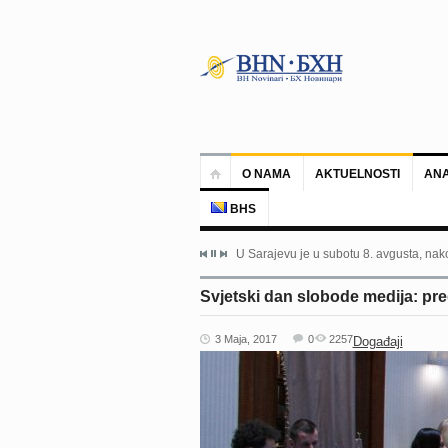
O NAMA
AKTUELNOSTI
ANA
BHS
U Sarajevu je u subotu 8. avgusta, nako
Svjetski dan slobode medija: pred
3 Maja, 2017
0
2257
Događaji