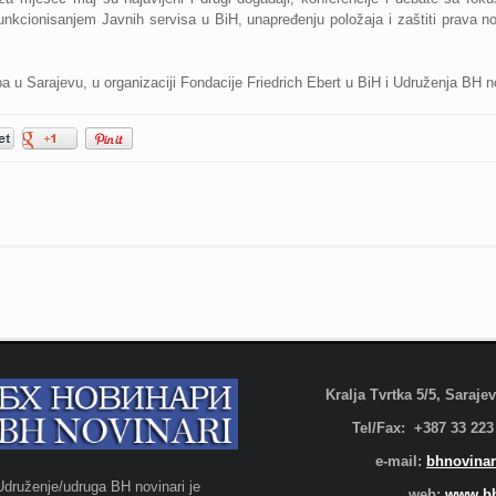
nkcionisanjem Javnih servisa u BiH, unapređenju položaja i zaštiti prava no
pa u Sarajevu, u organizaciji Fondacije Friedrich Ebert u BiH i Udruženja BH no
Kralja Tvrtka 5/5, Saraj
Tel/Fax: +387 33 223
e-mail:
bhnovinar
Udruženje/udruga BH novinari je
web:
www.bh