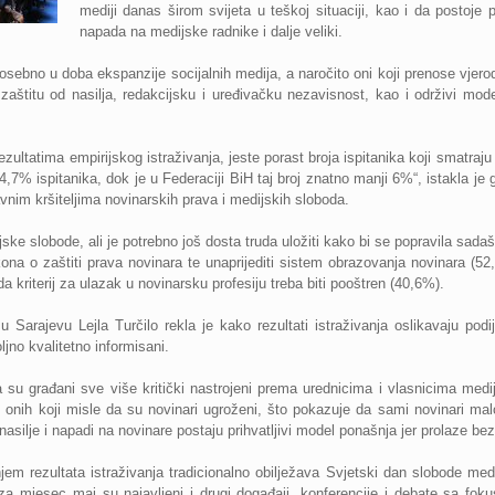
mediji danas širom svijeta u teškoj situaciji, kao i da postoje pol
napada na medijske radnike i dalje veliki.
posebno u doba ekspanzije socijalnih medija, a naročito oni koji prenose vjero
zaštitu od nasilja, redakcijsku i uređivačku nezavisnost, kao i održivi model
ezultatima empirijskog istraživanja, jeste porast broja ispitanika koji smatra
4,7% ispitanika, dok je u Federaciji BiH taj broj znatno manji 6%“, istakla j
avnim kršiteljima novinarskih prava i medijskih sloboda.
ske slobode, ali je potrebno još dosta truda uložiti kako bi se popravila sadašn
kona o zaštiti prava novinara te unaprijediti sistem obrazovanja novinara (52,
 da kriterij za ulazak u novinarsku profesiju treba biti pooštren (40,6%).
u Sarajevu Lejla Turčilo rekla je kako rezultati istraživanja oslikavaju podi
jno kvalitetno informisani.
 da su građani sve više kritički nastrojeni prema urednicima i vlasnicima med
roj onih koji misle da su novinari ugroženi, što pokazuje da sami novinari m
a nasilje i napadi na novinare postaju prihvatljivi model ponašnja jer prolaze be
jem rezultata istraživanja tradicionalno obilježava Svjetski dan slobode med
a mjesec maj su najavljeni i drugi događaji, konferencije i debate sa foku