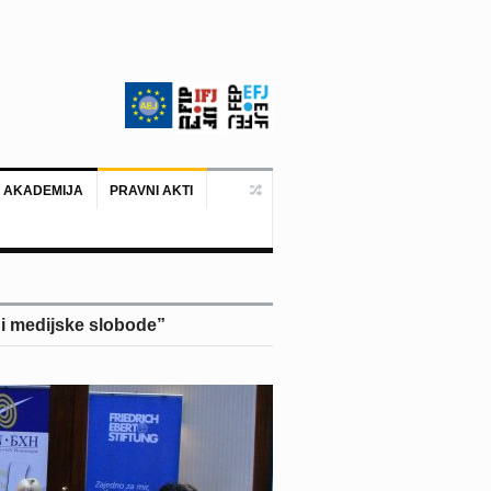
 AKADEMIJA
PRAVNI AKTI
Sarajevo, 02. juli 2026. – Organizaci
e i medijske slobode”