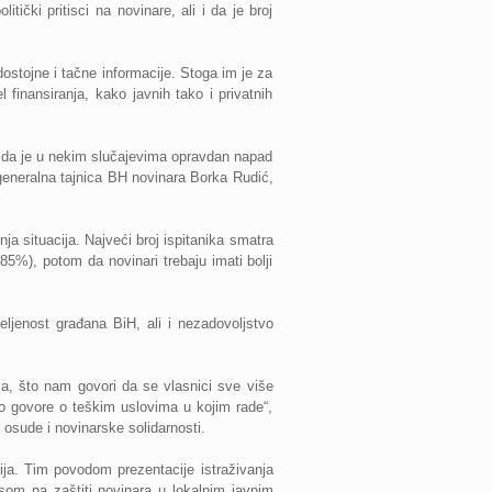
itički pritisci na novinare, ali i da je broj
dostojne i tačne informacije. Stoga im je za
 finansiranja, kako javnih tako i privatnih
ju da je u nekim slučajevima opravdan napad
e generalna tajnica BH novinara Borka Rudić,
ja situacija. Najveći broj ispitanika smatra
85%), potom da novinari trebaju imati bolji
jeljenost građana BiH, ali i nezadovoljstvo
ija, što nam govori da se vlasnici sve više
alo govore o teškim uslovima u kojim rade“,
z osude i novinarske solidarnosti.
ija. Tim povodom prezentacije istraživanja
som na zaštiti novinara u lokalnim javnim