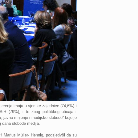
jerenja imaju u vjerske zajednice (74,6%) i
BiH (79%), i to zbog političkog uticaja i
o, javno mnjenje i medijske slobode“ koje je
 dana slobode medija.
iH Marius Müller- Hennig, podsjetivši da su