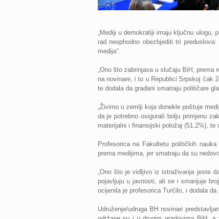
„Mediji u demokratiji imaju ključnu ulogu, 
rad neophodno obezbjediti tri preduslova: 
medija“.
„Ono što zabrinjava u slučaju BiH, prema r
na novinare, i to u Republici Srpskoj čak 2
te dodala da građani smatraju političare gl
„Živimo u zemlji koja donekle poštuje medij
da je potrebno osigurati bolju primjenu za
materijalni i finansijski položaj (51,2%), te
Profesorica na Fakultetu političkih nauka 
prema medijima, jer smatraju da su nedovol
„Ono što je vidljivo iz istraživanja jeste
pojavljuju u javnosti, ali se i smanjuje b
ocijenila je profesorica Turčilo, i dodala d
Udruženje/udruga BH novinari predstavljan
održane su i u drugim gradovima BiH, a z