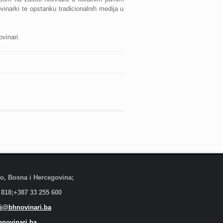
vinarki te opstanku tradicionalnih medija u
vinari.
evo, Bosna i Hercegovina;
 818;+387 33 255 600
i@bhnovinari.ba
novinari.ba