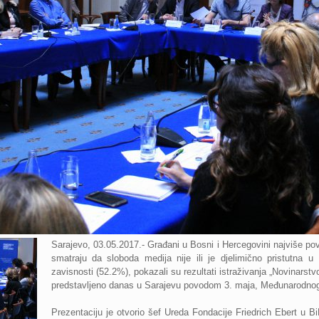
Sarajevo, 03.05.2017.- Građani u Bosni i Hercegovini najviše pov
smatraju da sloboda medija nije ili je djelimično pristutna u 
zavisnosti (52.2%), pokazali su rezultati istraživanja „Novinarstv
predstavljeno danas u Sarajevu povodom 3. maja, Međunarodnog
Prezentaciju je otvorio šef Ureda Fondacije Friedrich Ebert u B