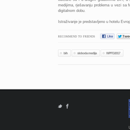
medijima, rješavanju problema u vezi sa fu
digitalnom dobu.
Istraživanje je predstavljeno u hotelu Evro
RECOMMEND TO FRIENDS
bih
sloboda medija
WPFD2017