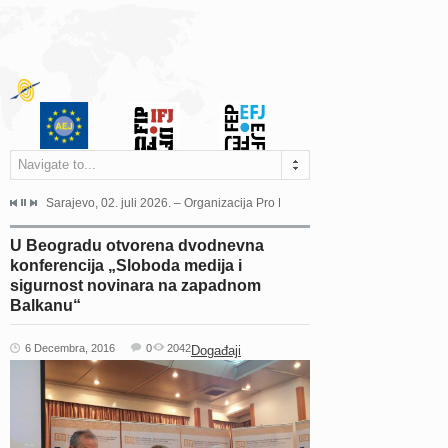
Navigate to...
jeća Grada Sarajeva povodom Dana Sarajeva dugogodišnjoj...
Sarajevo, 02. juli 2026. – Organizacija Pro Educa juče je uspješno održala 
Ankara, 19. juni 2026. – Preds
U Beogradu otvorena dvodnevna
konferencija „Sloboda medija i
sigurnost novinara na zapadnom
Balkanu“
6 Decembra, 2016
0
2042
Događaji