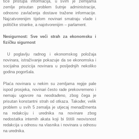
tiče pristupa informacija, u svim je zemljama
zemlje prisutan problem šutnje administracije,
odnosno zavlačenja dostave tražene informacije.
Najzatvorenijim tijelom novinari smatraju vlade i
političke stranke, a najotvorenijim – parlament.
Nesigurnost: Sve veći strah za ekonomsku i
fizičku sigurnost
U poglavlju radnog i ekonomskog položaja
novinara, istraživanje pokazuje da se ekonomska i
socijalna pozicija novinara u posljednjih nekoliko
godina pogoršala.
Plaća novinara u nekim su zemljama regije pale
ispod prosjeka, novinari često rade prekovremeno i
nemaju ugovore na neodrađeno, zbog čega je
prisutan konstantni strah od otkaza. Također, velik
problem u svih 5 zemalja je utjecaj menadžmenta
na redakciju i urednika na novinare zbog
nedostatka internih akata koji bi štitili neovisnost
redakcija u odnosu na vlasnika i novinara u odnosu
na urednika.