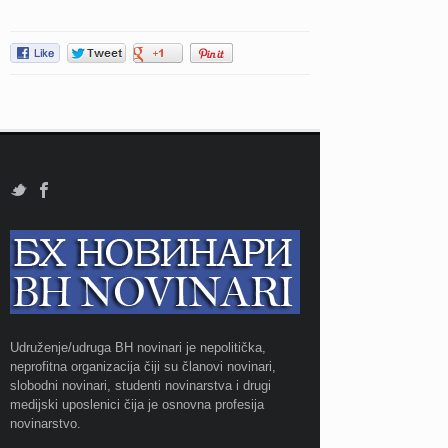
Udruženje/udruga BH novinari je nepolitička,
neprofitna organizacija čiji su članovi novinari,
slobodni novinari, studenti novinarstva i drugi
medijski uposlenici čija je osnovna profesija
novinarstvo.