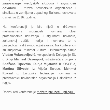
zagovaranje medijskih sloboda i sigurnosti
novinara
– mreža novinarskih organizacija i
sindikata u zemljama zapadnog Balkana, osnovana
u siječnju 2016. godine.
Na konferenciji je bilo riječi o državnim
mehanizmima sigurnosti novinara, ulozi
profesionalnih udruženja u sigurnosti novinara,
zakonskoj zaštiti medija i novinara te o
posljedicama državnog
oglašavanja
. Na konferenciji
su sudjelovali ministar kulture i informiranja Srbije
Vladan Vukosavljević
, veleposlanik Delegacije EU
u Srbiji
Michael Davenport
, istraživačica projekta
Snežana Trpevska
,
Dunja Mijatović
iz OSCE-a,
Martina Silvestri
iz Vijeća Europe,
Mehmet
Koksal
iz Europske federacije novinara te
predstavnici novinarskih organizacija i sindikata iz
regije.
Dnevni red konferencije
možete preuzeti u prilogu.