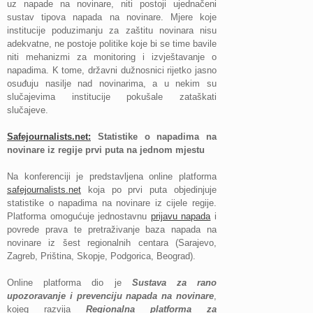
uz napade na novinare, niti postoji ujednačeni
sustav tipova napada na novinare. Mjere koje
institucije poduzimanju za zaštitu novinara nisu
adekvatne, ne postoje politike koje bi se time bavile
niti mehanizmi za monitoring i izvještavanje o
napadima. K tome, državni dužnosnici rijetko jasno
osuđuju nasilje nad novinarima, a u nekim su
slučajevima institucije pokušale zataškati
slučajeve.
Safejournalists.net:
Statistike o napadima na
novinare iz regije prvi puta na jednom mjestu
Na konferenciji je predstavljena online platforma
safejournalists.net
koja po prvi puta objedinjuje
statistike o napadima na novinare iz cijele regije.
Platforma omogućuje jednostavnu
prijavu napada
i
povrede prava te pretraživanje baza napada na
novinare iz šest regionalnih centara (Sarajevo,
Zagreb, Priština, Skopje, Podgorica, Beograd).
Online platforma dio je
Sustava za rano
upozoravanje i prevenciju napada na novinare
,
kojeg razvija
Regionalna platforma za