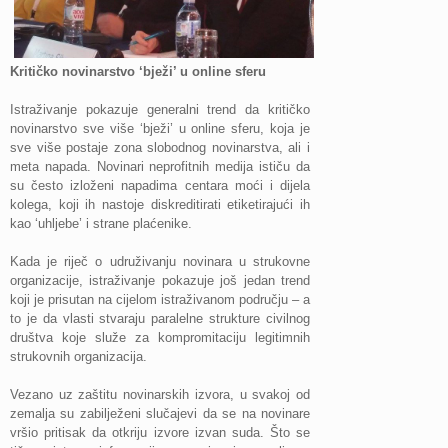
Kritičko novinarstvo ‘bježi’ u online sferu
Istraživanje pokazuje generalni trend da kritičko
novinarstvo sve više ‘bježi’ u online sferu, koja je
sve više postaje zona slobodnog novinarstva, ali i
meta napada. Novinari neprofitnih medija ističu da
su često izloženi napadima centara moći i dijela
kolega, koji ih nastoje diskreditirati etiketirajući ih
kao ‘uhljebe’ i strane plaćenike.
Kada je riječ o udruživanju novinara u strukovne
organizacije, istraživanje pokazuje još jedan trend
koji je prisutan na cijelom istraživanom području – a
to je da vlasti stvaraju paralelne strukture civilnog
društva koje služe za kompromitaciju legitimnih
strukovnih organizacija.
Vezano uz zaštitu novinarskih izvora, u svakoj od
zemalja su zabilježeni slučajevi da se na novinare
vršio pritisak da otkriju izvore izvan suda. Što se