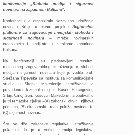
konferencije „Sloboda medija i sigurnost
novinara na zapadnom Balkanu“.
Konferenciju je organiziralo Nezavisno udruženje
novinara Srbije u okviru projekta
Regionalne
platforme za zagovaranje medijskih sloboda i
sigurnosti novinara
– mreže novinarskih
organizacija i sindikata u zemljama zapadnog
Balkana.
Na konferenciji su predstavljeni rezultati
regionalnog zagovaračkog istraživanja o slobodi
medija i sigurnosti novinara koje je vodila prof.
Snežana Trpevska
sa Instituta za komunikacijske
studije u Skopju, Makedonija. Istraživanje je
provedeno u 5 zemalja regije – Bosni i Hercegovini,
Srbiji, Crnoj Gori, Kosovu i Makedoniji, a obuhvatilo
je tri tematske cjeline –(A) zakonski okviri i njihova
primjena, (B) ekonomski i radni položaj novinara te
(C) sigurnost novinara.
Što se tiče zakonske regulative, istraživanje
pokazuje da je u većini zemalja legislativa