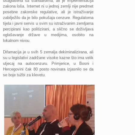
usaglašena sa standardima, ali je implementacija
zakona loša. Internet ni u jednoj zemlji nije predmet
posebne zakonske regulative, ali je istraživanje
zabilježilo da je bilo pokušaja cenzure. Regulatorna
tijela i javni servis u svim su istraživanim zemljama
percipirani kao politizirani, a slično se doživljava
oglašavanje države u medijima, osobito na
lokalnom nivou.
Difamacija je u svih 5 zemalja dekiminalizirana, ali
su u legislativi zadržane visoke kazne što ima velik
utjecaj na autocenzuru. Primjerice, u Bosni i
Hercegovini čak 80 posto novinara izjasnilo se da
se boje tužbi za klevetu.