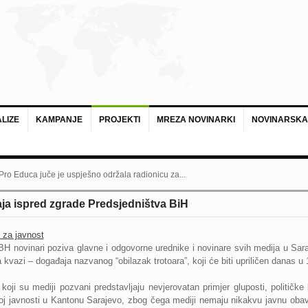
LIZE
KAMPANJE
PROJEKTI
MREZA NOVINARKI
NOVINARSKA
 Pro Educa juče je uspješno održala radionicu za...
ja ispred zgrade Predsjedništva BiH
 za javnost
H novinari poziva glavne i odgovorne urednike i novinare svih medija u Sara
 kvazi – događaja nazvanog “obilazak trotoara”, koji će biti upriličen danas u 1
koji su mediji pozvani predstavljaju nevjerovatan primjer gluposti, političke
oj javnosti u Kantonu Sarajevo, zbog čega mediji nemaju nikakvu javnu obav