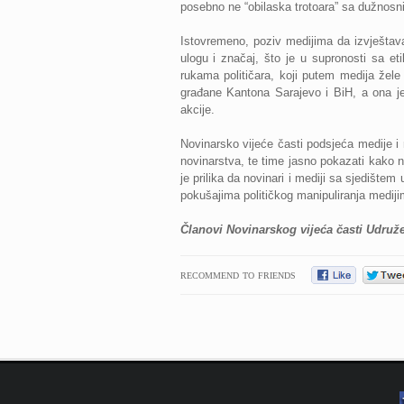
posebno ne “obilaska trotoara” sa dužnosni
Istovremeno, poziv medijima da izvještava
ulogu i značaj, što je u supronosti sa et
rukama političara, koji putem medija žele
građane Kantona Sarajevo i BiH, a ona je 
akcije.
Novinarsko vijeće časti podsjeća medije i
novinarstva, te time jasno pokazati kako n
je prilika da novinari i mediji sa sjedištem
pokušajima političkog manipuliranja mediji
Članovi Novinarskog vijeća časti Udruž
RECOMMEND TO FRIENDS