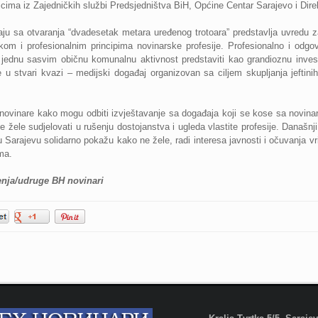
cima iz Zajedničkih službi Predsjedništva BiH, Općine Centar Sarajevo i Dir
ju sa otvaranja “dvadesetak metara uređenog trotoara” predstavlja uvredu z
ikom i profesionalnim principima novinarske profesije. Profesionalno i odgo
 jednu sasvim običnu komunalnu aktivnost predstaviti kao grandioznu inves
u stvari kvazi – medijski događaj organizovan sa ciljem skupljanja jeftin
 novinare kako mogu odbiti izvještavanje sa događaja koji se kose sa novin
e žele sudjelovati u rušenju dostojanstva i ugleda vlastite profesije. Današ
 u Sarajevu solidarno pokažu kako ne žele, radi interesa javnosti i očuvanja vr
ma.
enja/udruge BH novinari