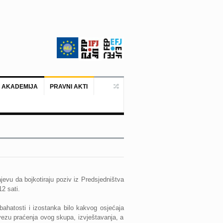
 AKADEMIJA
PRAVNI AKTI
Ankara, 19. juni 2026. – Predstavni
jevu da bojkotiraju poziv iz Predsjedništva
2 sati.
 bahatosti i izostanka bilo kakvog osjećaja
ezu praćenja ovog skupa, izvještavanja, a