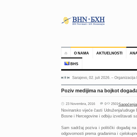
O NAMA
AKTUELNOSTI
ANA
BHS
Sarajevo, 02. juli 2026. – Organizacija
Poziv medijima na bojkot događa
23 Novembra, 2016
0
2501
Saopćenja
Novinarsko vijeće časti Udruženja/udruge B
Bosne i Hercegovine i odbiju izveštavati sa
Sam sadržaj poziva i politički događaj na 
odgovornosti prema građanima i cjelokupn