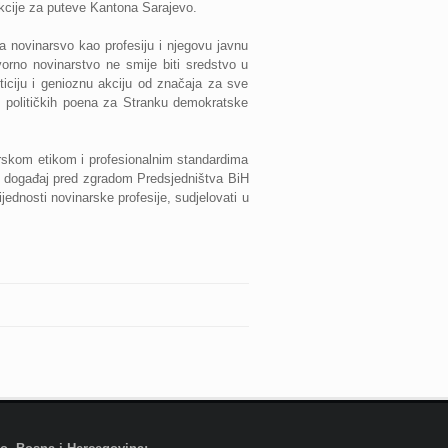
ekcije za puteve Kantona Sarajevo.
a novinarsvo kao profesiju i njegovu javnu
vorno novinarstvo ne smije biti sredstvo u
ticiju i genioznu akciju od značaja za sve
ih političkih poena za Stranku demokratske
arskom etikom i profesionalnim standardima
nji događaj pred zgradom Predsjedništva BiH
ijednosti novinarske profesije, sudjelovati u