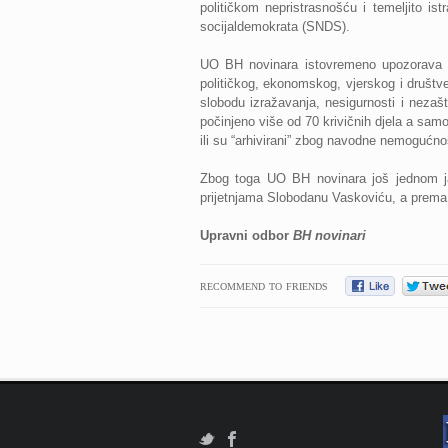
političkom nepristrasnošću i temeljito is
socijaldemokrata (SNDS).
UO BH novinara istovremeno upozorava na 
političkog, ekonomskog, vjerskog i društ
slobodu izražavanja, nesigurnosti i nezaš
počinjeno više od 70 krivičnih djela a samo
ili su “arhivirani” zbog navodne nemogućnost
Zbog toga UO BH novinara još jednom j
prijetnjama Slobodanu Vaskoviću, a prema
Upravni odbor
BH novinari
RECOMMEND TO FRIENDS