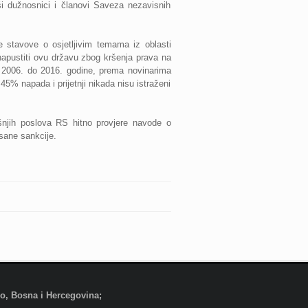
iši dužnosnici i članovi Saveza nezavisnih
e stavove o osjetljivim temama iz oblasti
napustiti ovu državu zbog kršenja prava na
 2006. do 2016. godine, prema novinarima
45% napada i prijetnji nikada nisu istraženi
ašnjih poslova RS hitno provjere navode o
isane sankcije.
evo, Bosna i Hercegovina;