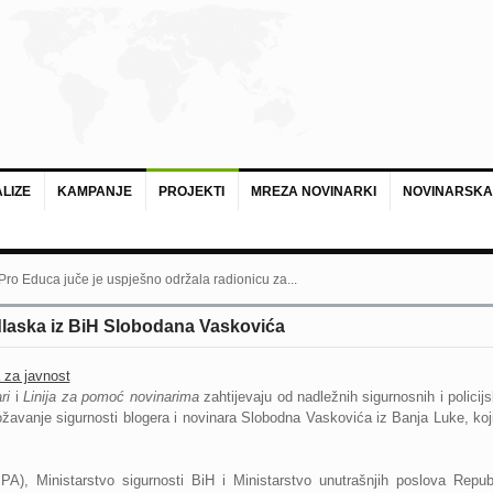
LIZE
KAMPANJE
PROJEKTI
MREZA NOVINARKI
NOVINARSKA
 Pro Educa juče je uspješno održala radionicu za...
dlaska iz BiH Slobodana Vaskovića
 za javnost
ri
i
Linija za pomoć novinarima
zahtijevaju od nadležnih sigurnosnih i policij
ugrožavanje sigurnosti blogera i novinara Slobodna Vaskovića iz Banja Luke, koj
SIPA), Ministarstvo sigurnosti BiH i Ministarstvo unutrašnjih poslova Re