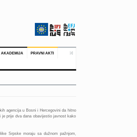
 AKADEMIJA
PRAVNI AKTI
Ankara, 19. juni 2026. – Predstavni
skih agencija u Bosni i Hercegovini da hitno
i je prije dva dana obavijestio javnost kako
publike Srpske moraju sa dužnom pažnjom,