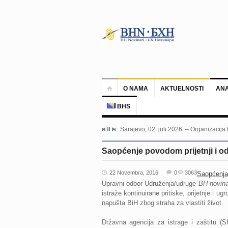
O NAMA
AKTUELNOSTI
ANA
BHS
Sarajevo, 02. juli 2026. – Organizacija
Saopćenje povodom prijetnji i o
22 Novembra, 2016
0
3063
Saopćenja
Upravni odbor Udruženja/udruge
BH novina
istraže kontinuirane pritiske, prijetnje i 
napušta BiH zbog straha za vlastiti život.
Državna agencija za istrage i zaštitu (