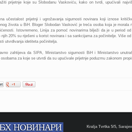
tražiti prijetnje koje su Slobodanu Vaskoviću, kako on tvrdi, upućivali najv
učestalost prijetnji i ugrožavanja sigurnosti novinara koji iznose kritičk
venog života u BiH. Bloger Slobodan Vasković je
treća osoba koja je morala 
tićenosti. Istovremeno, Linija za pomoć novinarima bilježi da je
u period od
 njih 20% su riješeni u korist novinara i sa sankcijama za počinitelje. Više od 
i utvrđivanja idetiteta počinitelja.
avno zahtijeva da S
IPA, Ministarstvo sigurnosti BiH i Ministarstvo unutr
 osobama za koje se utvrdi da su upućivale prijetnje poduzmu zakonom prop
Kralja Tvrtka 5/5, Saraj