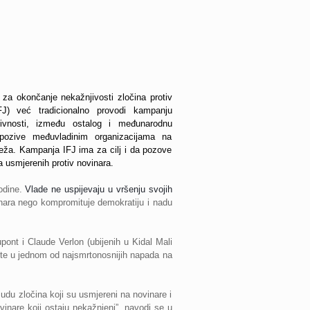
n
za okončanje nekažnjivosti zločina protiv 
J) već tradicionalno provodi kampanju 
tivnosti, između ostalog i međunarodnu 
pozive međuvladinim organizacijama na 
reža. Kampanja IFJ ima za cilj i da pozove 
a usmjerenih protiv novinara.
godine.
Vlade ne uspijevaju u vršenju svojih 
ara nego kompromituje demokratiju i nadu
ont i Claude Verlon (ubijenih u Kidal Mali
ote u jednom od najsmrtonosnijih napada na
du zločina koji su usmjereni na novinare i
ovinare koji ostaju nekažnjeni”, navodi se u