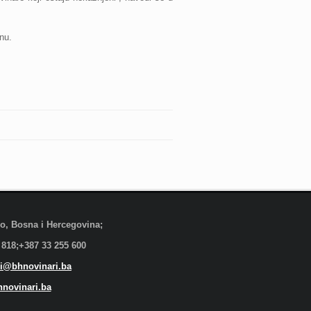
enu.
evo, Bosna i Hercegovina;
 818;+387 33 255 600
i@bhnovinari.ba
novinari.ba