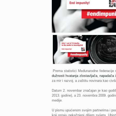
Prema statistici Međunarodne federacije 
dužnosti hvatanja zlostavljača, napadača i
za mir i razvoj, a zaštitu novinara kao c
Datum 2. novembar značajan je kao godišnj
2013. godine), a 23. novembra 2009. godin
medije.
U pismu upućenom svojim partnerima i podr
koji ostaju nekažnjeni diljem svijeta. Ubis