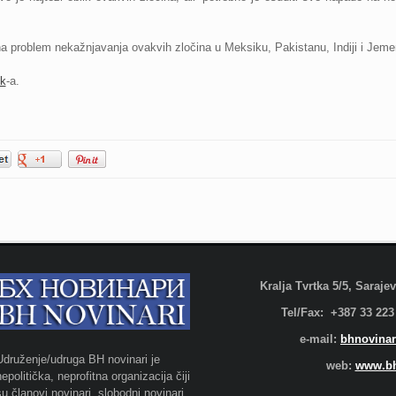
 problem nekažnjavanja ovakvih zločina u Meksiku, Pakistanu, Indiji i Jem
k
-a.
Kralja Tvrtka 5/5, Saraj
Tel/Fax: +387 33 223
e-mail:
bhnovinar
Udruženje/udruga BH novinari je
web:
www.bh
nepolitička, neprofitna organizacija čiji
su članovi novinari, slobodni novinari,