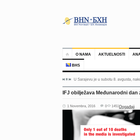
O NAMA
AKTUELNOSTI
ANA
BHS
U Sarajevu je u subotu 8. avgusta, nako
IFJ obilježava Međunarodni dan z
1 Novembra, 2016
0
1451
Događaji