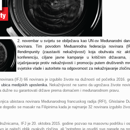
2. novembar u svijetu se obilježava kao UN-ov Međunarodni da
novinara. Tim povodom Međuanrodna federacija novinara (IF
#endimpunity (zaustaviti nekažnjivost) koja obuhvata niz ak
konferenciju, ciljane javne kampanje u kritičnim državama, 
izjašnjavanje protiv nekažnjivosti i promociju putem društvenih m
svjetske vlade i autoritete na odgovornost za nekažnjavanje zločin
novinara (IFJ) 66 novinara je izgubilo živote na dužnosti od početka 2016. 
 ubica medijskih uposlenika.
Nekažnjivost ne samo da ugrožava živote novin
ivila dužne su garantovati države prema domaćem i međunarodnom pravu.
ica ubistava novinara Međunarodnog francuskog radija (RFI), Ghislaine Dup
e dogodio se masakr na Filipinima kada je najmanje 32 novinara izgubilo živ
užnicama, IFJ je 20. oktobra 2015. godine pozvao na masovnu podršku i osu
tvo je najteži oblik ovakvih zločina, ali “potrebno je osuditi sve napade na n