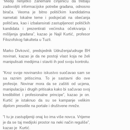
“Mediji nerijetko zanemare činjenicu da trebaju
zadovoljiti informacijske potrebe građana, odnosno
birača. Veoma je bitno političkim kandidatima
nametati lokalne teme i podsjećati na obećanja
političara, kao i izbalansirati zastupljenost političkih
kandidata i prezentirati većinska očekivanja i
mišljenja građana”, kazao je Najil Kurtić, profesor
Filozofskog fakulteta u Tuzli.
Marko Divković, predsjednik Udruženja/udruge BH
novinari, kazao je da ne postoji vlast koja ne želi
manipulisati medijima i staviti ih pod svoju kontrolu.
“Kroz svoje novinarsko iskustvo suočavao sam se
sa raznim pritiscima. To je sastavni dio ove
profesije. Novinar mora da se zaštiti od ucjena,
manipulacija i drugih pritisaka kako bi sačuvao svoj
kredibilitet i profesionalne principe”, kazao je on.
Kurtić je istaknuo da su se kampanje velikim
dijelom preselile na portale i društvene mreže.
“I tu je zastupljeniji onaj ko ima više novca. Vrijeme
je da se taj medijski prostor na neki način reguliše”,
kazao je Kurtić.