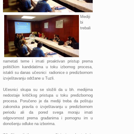
Mediji
bi
trebali
nametati teme i imati proaktivan pristup prema
političkim kandidatima u toku izbornog procesa,
istakli su danas učesnici radionice o predizbornom
izvještavanju održane u Tuzli.
Učesnici skupa su se složili da u bh. medijima
nedostaje kritičkog pristupa u toku predizbornog
procesa. Poručeno je da mediji treba da poštuju
zakonska pravila o izvještavanju u predizbornom
periodu ali da pored svega moraju imati
odgovornost prema građanima i pomognu im u
donošenju odluke na izborima.