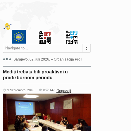
Navigate to...
jeća Grada Sarajeva povodom Dana Sarajeva dugogodišnjoj...
Sarajevo, 02. juli 2026. – Organizacija Pro Educa juče je uspješno održala 
Ankara, 19. juni 2026. – Preds
Mediji trebaju biti proaktivni u
predizbornom periodu
9 Septembra, 2016
0
1476
Događaji