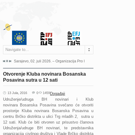
Navigate to...
jeća Grada Sarajeva povodom Dana Sarajeva dugogodišnjoj...
Sarajevo, 02. juli 2026. – Organizacija Pro Educa juče je uspješno održala 
Ankara, 19. juni 2026. – Preds
Otvorenje Kluba novinara Bosanska
Posavina sutra u 12 sati
13 Jula, 2016
0
1459
Događaji
Udruženje/udruga BH novinari i Klub
novinara Bosanska Posavina svečano će otvoriti
prostorije Kluba novinara Bosanska Posavina u
centru Brčko distrikta u ulici Trg mladih 2, sutra u
12 sati. Klub će biti otvoren uz prisustvo članova
Udruženja/udruge BH novinari, te predstavnika
organizacija civilnog društva i Vlade Brčko distrikta