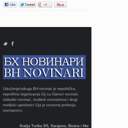
Udruženje/udruga BH novinari je nepolitička,
neprofitna organizacija čiji su članovi novinari,
slobodni novinari, studenti novinarstva i drugi
medijski uposlenici čija je osnovna profesija
novinarstvo.
Kralja Tvrtka 5/5, Sarajevo, Bosna i Hercegovina;