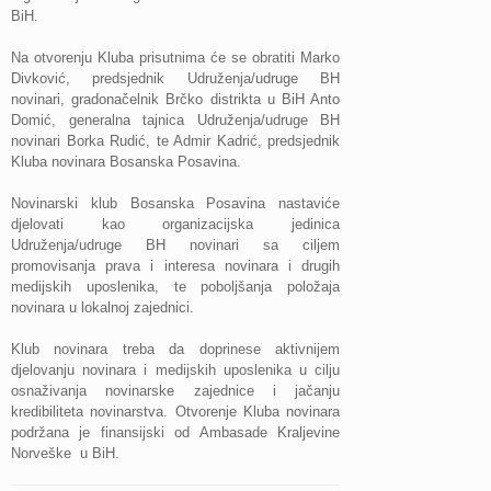
BiH.
Na otvorenju Kluba prisutnima će se obratiti Marko
Divković, predsjednik Udruženja/udruge BH
novinari, gradonačelnik Brčko distrikta u BiH Anto
Domić, generalna tajnica Udruženja/udruge BH
novinari Borka Rudić, te Admir Kadrić, predsjednik
Kluba novinara Bosanska Posavina.
Novinarski klub Bosanska Posavina nastaviće
djelovati kao organizacijska jedinica
Udruženja/udruge BH novinari sa ciljem
promovisanja prava i interesa novinara i drugih
medijskih uposlenika, te poboljšanja položaja
novinara u lokalnoj zajednici.
Klub novinara treba da doprinese aktivnijem
djelovanju novinara i medijskih uposlenika u cilju
osnaživanja novinarske zajednice i jačanju
kredibiliteta novinarstva.
Otvorenje Kluba novinara
podržana je finansijski od Ambasade Kraljevine
Norveške u BiH.