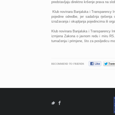
predstavljaju direktno kršenje prava na slob
Klub novinara Banjaluka i Transparency In
pojedine odredbe, jer sadašnja rješenja
izražavanja i okupljanja pojedincima ili org
Klub novinara Banjaluka i Transparency Int
izmjena Zakona o javnom redu i miru RS.
tumačenja i primjene, što za posljedicu mo
RECOMMEND TO FRIENDS