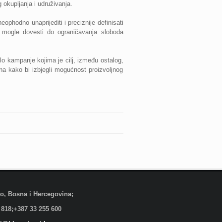
g okupljanja i udruživanja.
phodno unaprijediti i preciznije definisati
i mogle dovesti do ograničavanja sloboda
lo kampanje kojima je cilj, između ostalog,
 kako bi izbjegli mogućnost proizvoljnog
evo, Bosna i Hercegovina;
 818;+387 33 255 600