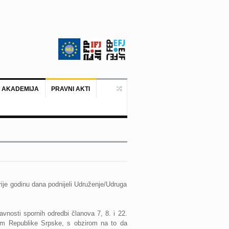
 AKADEMIJA
PRAVNI AKTI
Ankara, 19. juni 2026. – Predstavni
rije godinu dana podnijeli Udruženje/Udruga
vnosti spornih odredbi članova 7, 8. i 22.
om Republike Srpske, s obzirom na to da