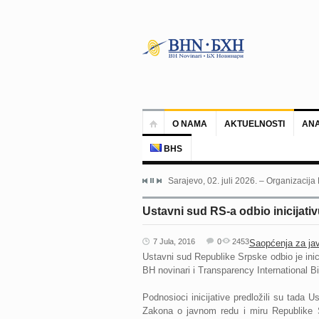
O NAMA
AKTUELNOSTI
ANA
BHS
Sarajevo, 02. juli 2026. – Organizacija
Ustavni sud RS-a odbio inicijati
7 Jula, 2016
0
2453
Saopćenja za ja
Ustavni sud Republike Srpske odbio je inic
BH novinari i Transparency International B
Podnosioci inicijative predložili su tada
Zakona o javnom redu i miru Republike 