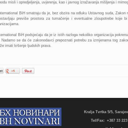
odu misli i opredjeljenja, uvjerenja, kao i javnog izražavanja mišljenja i mirno
ternational BiH smatraju da je, bez obzira na odluku Ustavnog suda, Zakon neo
 ostavljaju previše prostora za tumačenje i eventualne zloupotrebe koje b
anizacijama.
ernational BiH podsjećaju da je iz istih razloga nekoliko organizacija pokrenu
 Nadamo se da će zakonodavci prepoznati potrebu za izmjenama tog zakona
že imati kršenje ljudskih prava.
Kralja Tvrtka 5/5, Saraj
Tel/Fax: +387 33 223