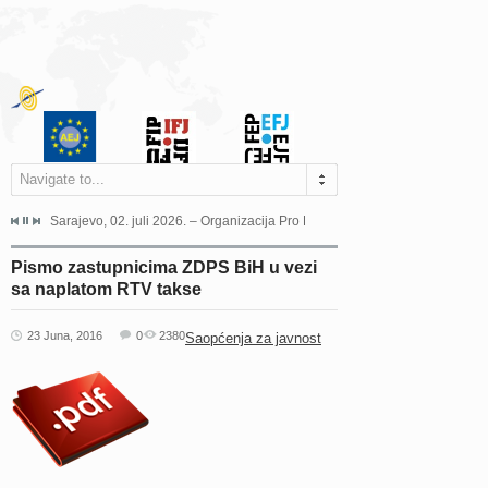
Navigate to...
jeća Grada Sarajeva povodom Dana Sarajeva dugogodišnjoj...
Sarajevo, 02. juli 2026. – Organizacija Pro Educa juče je uspješno održala 
Ankara, 19. juni 2026. – Preds
Pismo zastupnicima ZDPS BiH u vezi
sa naplatom RTV takse
23 Juna, 2016
0
2380
Saopćenja za javnost