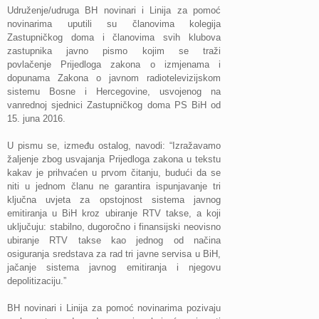
Udruženje/udruga BH novinari i Linija za pomoć
novinarima uputili su članovima kolegija
Zastupničkog doma i članovima svih klubova
zastupnika
javno pismo kojim se traži
povlačenje
Prijedloga zakona o izmjenama i
dopunama Zakona o javnom radiotelevizijskom
sistemu Bosne i Hercegovine, usvojenog na
vanrednoj sjednici Zastupničkog doma PS BiH od
15. juna 2016.
U pismu se, između ostalog, navodi: “Izražavamo
žaljenje zbog usvajanja Prijedloga zakona u tekstu
kakav je prihvaćen u prvom čitanju, budući da se
niti u jednom članu ne garantira ispunjavanje tri
ključna uvjeta za opstojnost sistema javnog
emitiranja u BiH kroz ubiranje RTV takse, a koji
uključuju: stabilno, dugoročno i finansijski neovisno
ubiranje RTV takse kao jednog od načina
osiguranja sredstava za rad tri javne servisa u BiH,
jačanje sistema javnog emitiranja i njegovu
depolitizaciju.”
BH novinari i Linija za pomoć novinarima pozivaju