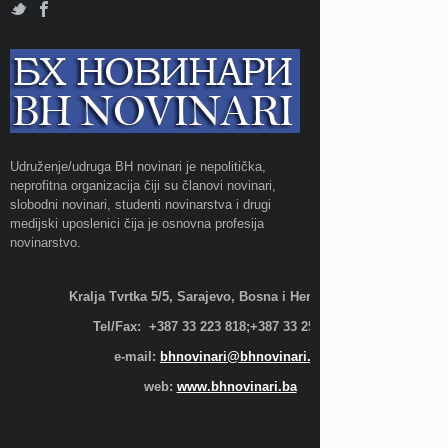
Udruženje/udruga BH novinari je nepolitička,
neprofitna organizacija čiji su članovi novinari,
slobodni novinari, studenti novinarstva i drugi
medijski uposlenici čija je osnovna profesija
novinarstvo.
Kralja Tvrtka 5/5, Sarajevo, Bosna i Hercegovina;
Tel/Fax: +387 33 223 818;+387 33 255 600
e-mail:
bhnovinari@bhnovinari.ba
web:
www.bhnovinari.ba