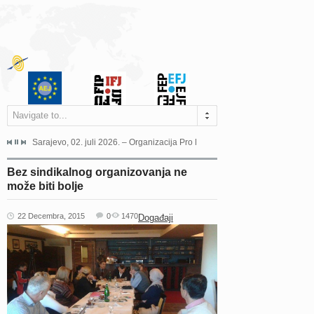
Navigate to...
jeća Grada Sarajeva povodom Dana Sarajeva dugogodišnjoj...
Sarajevo, 02. juli 2026. – Organizacija Pro Educa juče je uspješno održala 
Ankara, 19. juni 2026. – Preds
Bez sindikalnog organizovanja ne
može biti bolje
22 Decembra, 2015
0
1470
Događaji