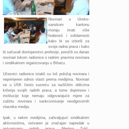
Novinari u Unsko-
sanskom kantonu
moraju imati više
hrabrosti i solidarnosti
kako bi se izborili za
svoja radna prava i kako
bi sačuvali dostojanstvo profesije, poručili su danas
novinari tokom radionice o radnim pravima novinara
i sindikalnom organizovanju u Bihaću.
Učesnici radionice istakli su loš položaj novinara i
neprimjeren odnos vlasti prema medijima. Novinari
se u USK često susreću sa različitim oblicima
kršenja svojih radnih prava, a tome doprinose i
institucije koje nemaju odgovarajuće mjere za
zaštitu novinara i sankcionisanje neodgovornih
vlasnika medija.
Ipak, u nekim medijima, zahvaljujući sindikalnim
aktivnostima, ostvaren je značajan napredak u
ostvarivanju radnih prava. Merima Zulić,