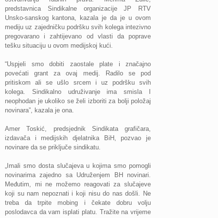
predstavnica Sindikalne organizacije JP RTV
Unsko-sanskog kantona, kazala je da je u ovom
mediju uz zajedničku podršku svih kolega intezivno
pregovarano i zahtijevano od vlasti da poprave
tešku situaciju u ovom medijskoj kući.
“Uspjeli smo dobiti zaostale plate i značajno
povećati grant za ovaj medij. Radilo se pod
pritiskom ali se ušlo srcem i uz podršku svih
kolega. Sindikalno udruživanje ima smisla I
neophodan je ukoliko se želi izboriti za bolji položaj
novinara”, kazala je ona.
Amer Toskić, predsjednik Sindikata grafičara,
izdavača i medijskih djelatnika BiH, pozvao je
novinare da se priključe sindikatu.
„Imali smo dosta slučajeva u kojima smo pomogli
novinarima zajedno sa Udruženjem BH novinari.
Međutim, mi ne možemo reagovati za slučajeve
koji su nam nepoznati i koji nisu do nas došli. Ne
treba da trpite mobing i čekate dobru volju
poslodavca da vam isplati platu. Tražite na vrijeme