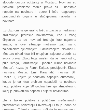
slobode govora održanoj u Mostaru. Novinari su
istaknuli probleme radnih prava ali i učestale
napade na novinare i sporo i loše reagovanje
pravosudnih organa u slučajevima napada na
novinare.
„S obzirom na generalno lošu situaciju u medijima i
srozavanje profesije novinarstva, kao i zbog
činjenice da se novinari tretiraju kao najamna
snaga, iz ove situacije možemo izaći samo
zajedničkim djelovanjem i udruživanjem. Novinari u
Mostaru nikad nisu bili okupljeni zajedno u borbi za
svoja prava. Zbog toga mislim da je neophodno,
prije svega, udruživanje i jačanje Kluba novinara
Mostar“, kazao je Faruk Kajtaz, predsjednik Kluba
novinara Mostar. Emil Karamatić, novinar BH
Radija 1, kojem je nedavno zapaljen automobil,
kazao je da nisu problem napadači na novinare
nego politike koje 20 godina kreiraju atmosferu u
kojoj je prihvatljivo napasti i prijetiti novinarima.
„Te i takve politike i političare međunarodni
predstavnici prihvataju i uvažavaju i to je jedan od
problema. Također, moram reći da je pravosuđe u