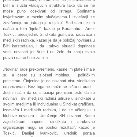
BiH u službi vladajućih struktura tako da se ne
može puno očekivati od istraga. Godinama
izvještavam o raznim slučajevima i izvještaji se
završavaju sa „istraga je u tijeku“. Sad sam se i ja
našao u tom “tijeku“, kazao je Karamatić. Amer
Toskić, predsjednik Sindikata grafičara, izdavača i
medijskih radnika, kazao je da je položaj novinara u
BiH katstrofalan, i da takvoj situaciji doprinose
sami novinari jer šute i ne žele da znaju svoja
prava i da se bore za njih.
„Novinari rade prekovremeno, kasne im plate i male
su, a često su izloženi mobingu i političkim
pritiscima. Činjenica je da novinari nisu sindikalno
organizovani. Bez toga ne može se ništa ni uraditi.
Jedini način da se situacija promijeni jeste da se
novinari i svi medijski radnici udruže u sindikate u
svojim medijima ili individualno u Sindikat grafičara,
izdavača i medijskih radnika, i da se učlanjuju u
klubove novinara i Udruženje BH novinari. Samo
zajedničkom naporim sindikata i strukovne
organizacije mogu se postići rezultati“, kazao je
Toskić. Danijel Ivanković, urednik portala