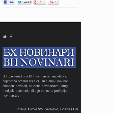
Udruženje/udruga BH novinari je nepolitička,
neprofitna organizacija čiji su članovi novinari,
slobodni novinari, studenti novinarstva i drugi
medijski uposlenici čija je osnovna profesija
novinarstvo.
Kralja Tvrtka 5/5, Sarajevo, Bosna i Hercegovina;