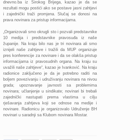
dnevno.ba iz Širokog Brijega, kazao je da se
rezultati mogu postići ako se postave jasni zahtjevi
i zajednički traži promjena. Slučaj se donosi na
prava novinara za pristup informacijama.
„Organizovali smo okrugli sto i pozvali predstavnike
10 medija i predstavnike pravosuđa iz naše
županije. Na kraju bilo nas je tri novinara ali smo
iznijeli naše zahtjeve i tražili da MUP organizuje
pres konferencije za novinare i da se olakša pristup
informacijama iz pravosudnih organa. Na kraju su
uvažili naše zahtjeve“, kazao je Ivanković. Na kraju
radionice zaključeno je da je potrebno raditi na
boljem povezivanju i udruživanju novinara na nivou
grada; upoznavanje javnosti sa problemima
novinara; učlanjenje u sindikate; novinari bi trebali
zajednički nastupati prema vlastima u cilju
rješavanja zahtjeva koji se odnose na medije i
novinare. Radionicu je organizovalo Udruženje BH
novinari u saradnji sa Klubom novinara Mostar.