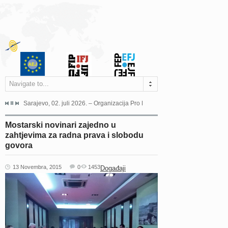
Navigate to...
jeća Grada Sarajeva povodom Dana Sarajeva dugogodišnjoj...
Sarajevo, 02. juli 2026. – Organizacija Pro Educa juče je uspješno održala 
Ankara, 19. juni 2026. – Preds
Mostarski novinari zajedno u
zahtjevima za radna prava i slobodu
govora
13 Novembra, 2015
0
1453
Događaji