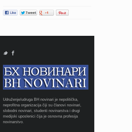
Udruženje/udruga BH novinari je nepolitička,
neprofitna organizacija čiji su članovi novinari,
slobodni novinari, studenti novinarstva i drugi
medijski uposlenici čija je osnovna profesija
novinarstvo.