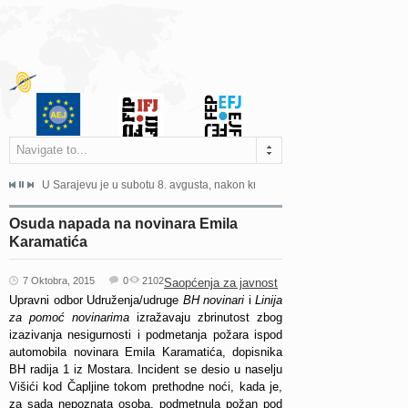
Navigate to...
ne odgovara na zahtjeve za pristup informacijama u zakonskom...
U Sarajevu je u subotu 8. avgusta, nakon kraće bolesti, preminuo istaknuti 
Sarajevo, 02. juli 2026. – Orga
Osuda napada na novinara Emila
Karamatića
7 Oktobra, 2015
0
2102
Saopćenja za javnost
Upravni odbor Udruženja/udruge
BH novinari
i
Linija
za pomoć novinarima
izražavaju zbrinutost zbog
izazivanja nesigurnosti i podmetanja požara ispod
automobila novinara Emila Karamatića, dopisnika
BH radija 1 iz Mostara. Incident se desio u naselju
Višići kod Čapljine tokom prethodne noći, kada je,
za sada nepoznata osoba, podmetnula požan pod