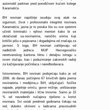
automobil parkiran pred porodičnom kućom kolege
Karamatića.
BH novinari najoštrije osuđuju ovaj atak na
sigurnost, život i profesionalni integritet novinara
Karamatića; jasna je to poruka šta su sve spremni
učiniti kriminalci i njihovi mentori kako bi se
obračunali sa.novinarima, naročito onima koji
kritički pišu o pojavama i događajima od značaja za
javnost. S toga, BH novinari zahtijevaju od
nadležnih jednica MUP Hercegovačko
neretvanskog kantona hitnu i detaljnu istragu u
ovom slučaju, kao i poduzimanje zakonskih radnji
za kažnjavanje počinilaca i naredbodavaca.
Istovremeno, BH novinari podsjećaju kako je od
2006. do danas počinjeno 67 krivičnih djela prema
novinarima i medijima,u BiH, uključujući: fizičke
napade, prijetnje smrću, govor mržnje, uništavanje
novinarskih materijala i lične imovine. Samo je 15
% od navedenih sučajeva riješeno u korist
novinara. Svi ostali predmeti godinama čekaju na
red, duboko skriveni u ladicama pravosudnih