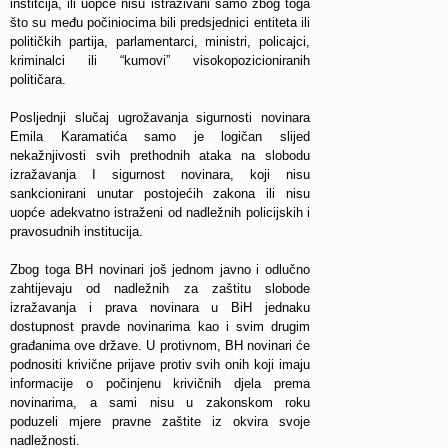
institcija, ili uopće nisu istraživani samo zbog toga
što su među počiniocima bili predsjednici entiteta ili
političkih partija, parlamentarci, ministri, policajci,
kriminalci ili “kumovi” visokopozicioniranih
političara.
Posljednji slučaj ugrožavanja sigurnosti novinara
Emila Karamatića samo je logičan slijed
nekažnjivosti svih prethodnih ataka na slobodu
izražavanja I sigurnost novinara, koji nisu
sankcionirani unutar postojećih zakona ili nisu
uopće adekvatno istraženi od nadležnih policijskih i
pravosudnih institucija.
Zbog toga BH novinari još jednom javno i odlučno
zahtijevaju od nadležnih za zaštitu slobode
izražavanja i prava novinara u BiH jednaku
dostupnost pravde novinarima kao i svim drugim
građanima ove države. U protivnom, BH novinari će
podnositi krivične prijave protiv svih onih koji imaju
informacije o počinjenu krivičnih djela prema
novinarima, a sami nisu u zakonskom roku
poduzeli mjere pravne zaštite iz okvira svoje
nadležnosti.