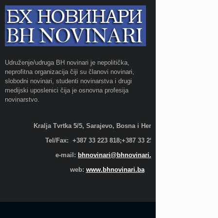
Udruženje/udruga BH novinari je nepolitička,
neprofitna organizacija čiji su članovi novinari,
slobodni novinari, studenti novinarstva i drugi
medijski uposlenici čija je osnovna profesija
novinarstvo.
Kralja Tvrtka 5/5, Sarajevo, Bosna i Hercegovina;
Tel/Fax: +387 33 223 818;+387 33 255 600
e-mail:
bhnovinari@bhnovinari.ba
web:
www.bhnovinari.ba