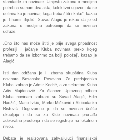
standarde za novinare. Umjesto zakona o medijma
potrebna su nam dva akta, kolektivni ugovor i da se
definira ko je novinar, koga treba štiti i kako“, kazao
je Tihomir Bijelić. Suvad Alagić je rekao da je od
zakona o medijima potrebnije da se novinari
udruže.
„Ono što nas može štiti je prije svega pripadnost
profesiji i jačanje Kluba novinara preko kojeg
trebamo da se izborimo za bolji položaj“, kazao je
Alagić.
Isti dan održana je i Izborna skupština Kluba
novinara Bosanska Posavina. Za predsjednika
Kluba izabran je Admir Kadrić, a za sekretara Kluba
Adis Mujdanović. Za članove Upravnog odbora
Kluba novinara izabrani su Suvad Alagić, Edin
Hadžić, Mario Ivkić, Marko Mišković i Slobodanka
Ristović. Dogovoreno je da se novinari češće
okupljaju i da se za Klub novinara pronađe
adekvatna prostorija i da se registruje na lokalnom
nivou.
Debata je realizovana zahvaljujući finansijskoj