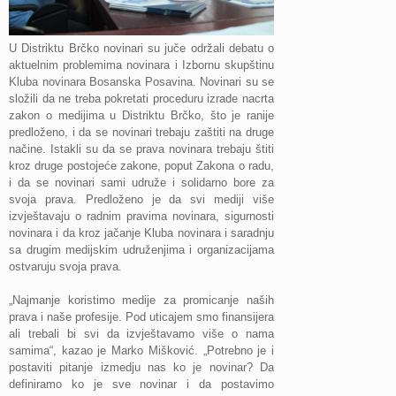
U Distriktu Brčko novinari su juče održali debatu o
aktuelnim problemima novinara i Izbornu skupštinu
Kluba novinara Bosanska Posavina. Novinari su se
složili da ne treba pokretati proceduru izrade nacrta
zakon o medijima u Distriktu Brčko, što je ranije
predloženo, i da se novinari trebaju zaštiti na druge
načine. Istakli su da se prava novinara trebaju štiti
kroz druge postojeće zakone, poput Zakona o radu,
i da se novinari sami udruže i solidarno bore za
svoja prava. Predloženo je da svi mediji više
izvještavaju o radnim pravima novinara, sigurnosti
novinara i da kroz jačanje Kluba novinara i saradnju
sa drugim medijskim udruženjima i organizacijama
ostvaruju svoja prava.
„Najmanje koristimo medije za promicanje naših
prava i naše profesije. Pod uticajem smo finansijera
ali trebali bi svi da izvještavamo više o nama
samima“, kazao je Marko Mišković. „Potrebno je i
postaviti pitanje izmedju nas ko je novinar? Da
definiramo ko je sve novinar i da postavimo