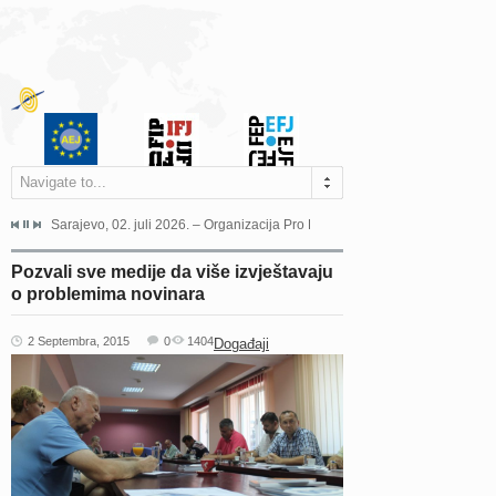
Navigate to...
jeća Grada Sarajeva povodom Dana Sarajeva dugogodišnjoj...
Sarajevo, 02. juli 2026. – Organizacija Pro Educa juče je uspješno održala 
Ankara, 19. juni 2026. – Preds
Pozvali sve medije da više izvještavaju
o problemima novinara
2 Septembra, 2015
0
1404
Događaji