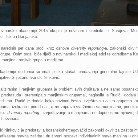
vinarske akademije 2015 okupio je novinare i urednike iz Sarajeva, Most
e, Tuzle i Banja luke.
 narednih pet dana proći kroz osnove
diversity reporting
-a, zakonski okvir
 grupe. Osim toga, biće riječi o novinarskoj i medijskoj etici te odredbama 
 manjina i ranjivih grupa u medijima.
demije sudionici su imali priliku slušati predavanja generalne tajnice Ud
ijative Snježane Ivandić Ninković.
ginaliziranim i ranjivim grupama je problem svih društava a ne samo bosans
i predrasuda i stereotipa o manjinskim grupama“, naglasila je Rudić i dodala k
medijima. Rudić je dodala kako novinari često izvještavaju o tim grupama k
icama, izolirano i pored nas, a mi zapravo svi živimo sa manjinama, ponek
kroz
diversity reporting
i izvještavanje o manjinama ne doprinosimo njihovoj dalj
BH novinara.
ć Ninković je predstavila bosanskohercegovački zakonski okvir za zaštitu manj
efikasna pravna zaštita i društveni respekt individualnih prava manjina u dr