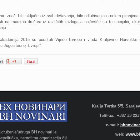
iran znači biti isključen iz svih dešavanja, bilo odlučivanja o nekim piranjima 
 na marginu društva iz različitih razloga a najčešće su to socijalni, ekonoms
nju.
a akademija 2015 su podržali Vijeće Evrope i vlada Kraljevine Norveške 
 u Jugoistočnoj Evropi”.
Kralja Tvrtka 5/5, Saraj
Tel/Fax: +387 33 223
e-mail:
bhnovinar
Udruženje/udruga BH novinari je
web:
www.bh
nepolitička, neprofitna organizacija čiji