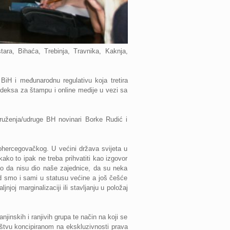
ara, Bihaća, Trebinja, Travnika, Kaknja,
 BiH i međunarodnu regulativu koja tretira
Kodeksa za štampu i online medije u vezi sa
ruženja/udruge BH novinari Borke Rudić i
kohercegovačkog. U većini država svijeta u
ako to ipak ne treba prihvatiti kao izgovor
ao da nisu dio naše zajednice, da su neka
ad smo i sami u statusu većine a još češće
njoj marginalizaciji ili stavljanju u položaj
inskih i ranjivih grupa te način na koji se
uštvu koncipiranom na ekskluzivnosti prava