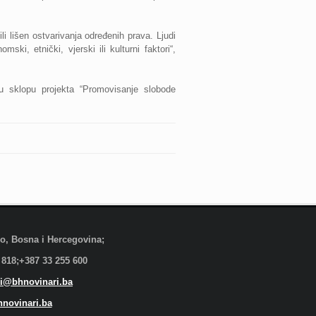
ili lišen ostvarivanja određenih prava. Ljudi
ki, etnički, vjerski ili kulturni faktori“,
u sklopu projekta “Promovisanje slobode
evo, Bosna i Hercegovina;
 818;+387 33 255 600
i@bhnovinari.ba
novinari.ba