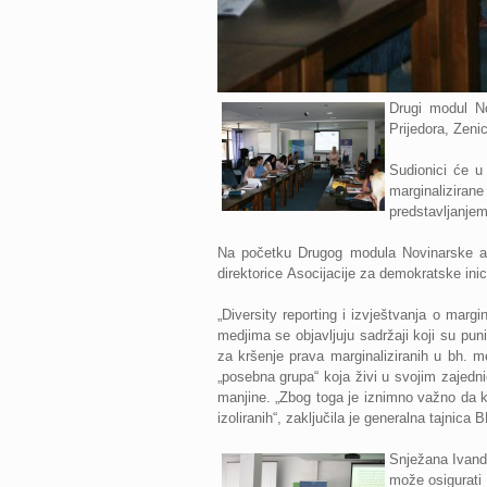
Drugi modul No
Prijedora, Zenic
Sudionici će u
marginalizirane
predstavljanjem
Na početku Drugog modula Novinarske aka
direktorice
Asocijacije za demokratske inic
„Diversity reporting i izvještvanja o mar
medjima se objavljuju sadržaji koji su pun
za kršenje prava marginaliziranih u bh. 
„posebna grupa“ koja živi u svojim zajedn
manjine. „Zbog toga je iznimno važno da 
izoliranih“, zaključila je generalna tajnica 
Snježana Ivandi
može osigurati 