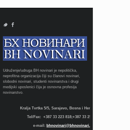
Udruženje/udruga BH novinari je nepolitička,
neprofitna organizacija čiji su članovi novinari,
slobodni novinari, studenti novinarstva i drugi
medijski uposlenici čija je osnovna profesija
novinarstvo.
Kralja Tvrtka 5/5, Sarajevo, Bosna i Hercegovina;
Tel/Fax: +387 33 223 818;+387 33 255 600
e-mail:
bhnovinari@bhnovinari.ba