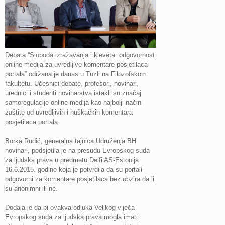
Debata “Sloboda izražavanja i kleveta: odgovornost
online medija za uvredljive komentare posjetilaca
portala” održana je danas u Tuzli na Filozofskom
fakultetu. Učesnici debate, profesori, novinari,
urednici i studenti novinarstva istakli su značaj
samoregulacije online medija kao najbolji način
zaštite od uvredljivih i huškačkih komentara
posjetilaca portala.
Borka Rudić, generalna tajnica Udruženja BH
novinari, podsjetila je na presudu Evropskog suda
za ljudska prava u predmetu Delfi AS-Estonija
16.6.2015. godine koja je potvrdila da su portali
odgovorni za komentare posjetilaca bez obzira da li
su anonimni ili ne.
Dodala je da bi ovakva odluka Velikog vijeća
Evropskog suda za ljudska prava mogla imati