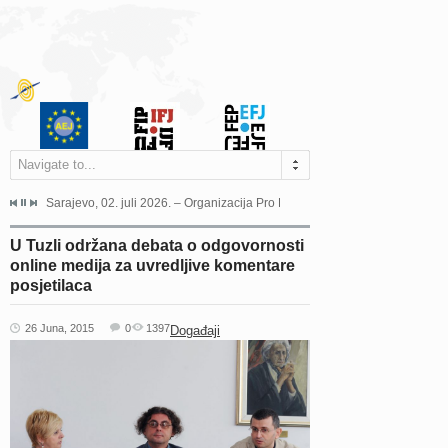
Navigate to...
jeća Grada Sarajeva povodom Dana Sarajeva dugogodišnjoj...
Sarajevo, 02. juli 2026. – Organizacija Pro Educa juče je uspješno održala 
Ankara, 19. juni 2026. – Preds
U Tuzli održana debata o odgovornosti
online medija za uvredljive komentare
posjetilaca
26 Juna, 2015
0
1397
Događaji