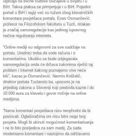
utjecaja na slične sudske slučajeve u svijetu i u
BiH. Takva praksa se primjenjuje i u BiH. Pojedini
portali u BiH i regiji već su tuženi zbog klevetničkih
komentara posjetilaca portala. Enes Osmančević,
profesor na Filozofskom fakultetu u Tuzli, istakao
je značaj samoregulacije kao jedinog ispravnog
načina regulisanja interneta.
“Online mediji su odgovorni za sve sadržaje na
portalu. Urednici treba da vode računa i o
komentarima. Ukoliko se bude izbjegavala
samoregulacija onda će država zakonima riješiti taj
problem i internet kakvog poznajemo vise neće
biti”, kazao je Osmančević. Nermin Krdžalić,
direktor portala Tuzlanski.ba, upozorio je na
prijedlog zakona u Sloveniji koji predviđa kazne i do
10.000 eura za klevetu i govor mržnje na online
medijima.
“Nama komentari posjetilaca nisu neophodni da bi
poslovali. Oglašivačima oni nisu bitni nego broj
posjeta. Mogli bi ukinuti mogućnost komentarisanja
i ne bi bilo posljedica za sam medij. Za sada
moderiramo komentare i nastojimo da održavamo